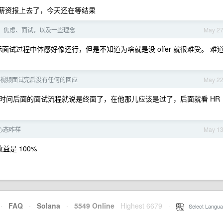
把期望薪资报上去了，今天还在等结果
ap：焦虑、面试，以及一些理念
May 2
无，实际面试过程中体感好像还行，但是不知道为啥就是没 offer 就很难受。 难
, 视频面试完后没有任何的回应
May 2
时问后面的面试流程就说是终面了，在他那儿应该是过了，后面就看 HR
心态咋样
May 1
是 100%
·
FAQ
·
Solana
·
5549 Online
Highest 6679
·
Select Langua