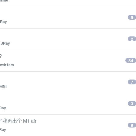
name
9
JRay
2
y
JRay
？
34
0wdr1am
7
wlNil
3
Ray
我再出个 M1 air
9
Ray