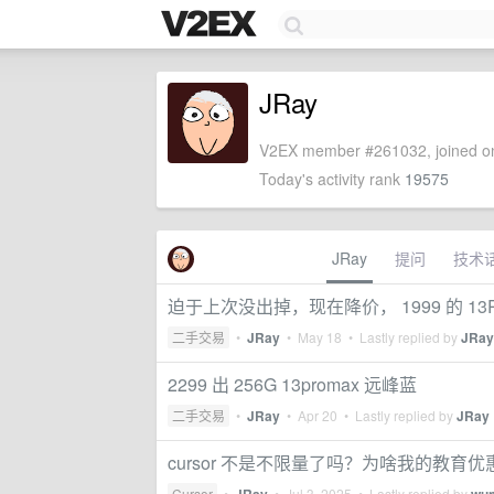
JRay
V2EX member #261032, joined on
Today's activity rank
19575
JRay
提问
技术
迫于上次没出掉，现在降价， 1999 的 13P
二手交易
•
JRay
•
May 18
• Lastly replied by
JRay
2299 出 256G 13promax 远峰蓝
二手交易
•
JRay
•
Apr 20
• Lastly replied by
JRay
cursor 不是不限量了吗？为啥我的教育
Cursor
•
•
Jul 3, 2025
• Lastly replied by