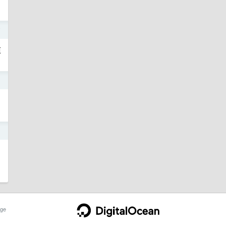
7
道
2
3
ge