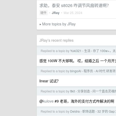
求助，泰安 s8026 咋调节风扇转速啊？
硬件
•
JRay
•
Mar 25, 2024
More topics by JRay
»
JRay's recent replies
Replied to a topic by
Yuki321
生活
存了 100w+，
›
›
感觉 100W 不大够啊。 哎，结婚之后 一个月开
Replied to a topic by
bingoAI
程序员
AI 时代 研
›
›
linear 试试？
Replied to a topic by
ttkit
分享创造
问一个直击灵魂的
›
›
@
kulove
#9 老哥，海外的支付方式咋解决的啊
Replied to a topic by
Deidra
职场话题
32 岁的 G
›
›