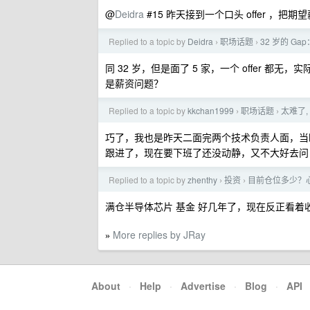
@
Deidra
#15 昨天接到一个口头 offer ，
Replied to a topic by
Deidra
职场话题
32 岁的 G
›
›
同 32 岁，但是面了 5 家，一个 offer 都
是薪资问题？
Replied to a topic by
kkchan1999
职场话题
太难了
›
›
巧了，我也是昨天二面完两个技术负责人面，当
跟进了，现在要下班了还没动静，又不大好去问
Replied to a topic by
zhenthy
投资
目前仓位多少？
›
›
满仓半导体芯片 基金 好几年了，现在反正看着收益
More replies by JRay
»
About
·
Help
·
Advertise
·
Blog
·
API