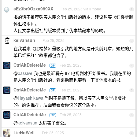
sEz3br0Ozxa989XX
Feb 25, 2025 via iPhone
2
书的话不推荐购买人民文学出版社的版本，建议购买《红楼梦脂
评汇校本》。
人民文学出版社的版本受到了伪本靖藏本的影响。
kelvansun
Feb 25, 2025
3
在我看来《红楼梦》最吸引我的地方就是开头前几章，短短的几
单已经把红尘故事都包含了。
CtrlAltDeleteMe
Feb 25, 2025
OP
4
@
passive
我也是最近看完 87 电视剧才开始看书。我现在买的
是人民文学出版社的，看来后面也要看一下其他版本的书。
CtrlAltDeleteMe
Feb 25, 2025
OP
5
@
Hayashikawa
当时不是很了解，所以买了人民文学出版社
的。感谢推荐，后面我看看你说的这个版本。
CtrlAltDeleteMe
Feb 25, 2025
OP
6
@
kelvansun
太厉害了曹公。
LieNoWell
Feb 25, 2025
7