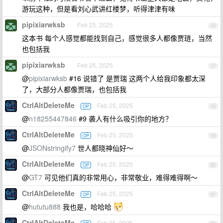
游玩这种，但是看刘心武讲红楼梦，听得津津有味
pipixiarwksb
Feb 25, 2025
16
这本书 每个人感觉都能找到自己，感觉很多人都像贾琏，当然
也包括我
pipixiarwksb
Feb 25, 2025
17
@
pipixiarwksb
#16 说错了 是贾瑞 这两个人给我印象都太深
了，大部分人都像贾瑞，也包括我
CtrlAltDeleteMe
Feb 25, 2025
OP
18
@
n18255447846
#9 袭人有什么吸引你的地方？
CtrlAltDeleteMe
Feb 25, 2025
OP
19
@
JSONstringify7
世人都晓神仙好～
CtrlAltDeleteMe
Feb 25, 2025
OP
20
@
GT7
可见他们真的非常用心，非常敬业，难得难得啊～
CtrlAltDeleteMe
Feb 25, 2025
OP
21
@
hututu888
我也是，哈哈哈
CtrlAltDeleteMe
Feb 25, 2025