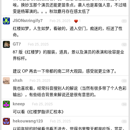
唉，换妙玉那个演员还能更苗条点，袭人也是差强人意，不过晴
雯是杨幂演的。。。秋玟麝月存在感太低了
JSONstringify7
Feb 25, 2025
1
11
红楼如梦，人生如梦，看破的，遁入空门，痴迷的，枉送了性
命。
GT7
Feb 25, 2025
12
87 版《红楼梦》的服装，道具，景以及演员的表演和妆容是业
界标杆。
建议 OP 再去一下帝都的南二环大观园，感受就更立体了。
xhxh
Feb 25, 2025
13
我也喜欢看，经常抖音搜别人的解说（当然有很多带了个人色彩
输出），有些结合背景来解说还是很有意思的。
kneep
Feb 25, 2025
14
可以看《红楼梦脂评汇校本》
hekouwang123
Feb 25, 2025
15
以前年轻的时候看书看不进去，觉得书里整天都是吃饭，赏花，