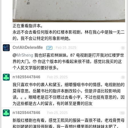
正在重看脂评本。
永远不会去看任何版本的红楼本影视剧，林在我心中是独一无二
的，我不会让特定的形象影响她。
CtrlAltDeleteMe
Feb 25, 2025
OP
8
@
MrSheng
我也好喜欢林妹妹。87 电视剧是打开我对红楼梦世
界的大门。🥹 你这个版本的书看起来很不错，感觉比我买的这
个人民文学版的要好很多。
n18255447846
Feb 25, 2025
9
我只喜欢书中的袭人和黛玉，细嚼慢咽书中的情感，电视剧拍的
莫得意思。岳麓书社的脂评本删改较小，但是评语比较影响阅
读。。。眼睛老是忍不住瞟过去看小字，不过也挺有意思的，因
为这些都是古人的留言，有的甚至是曹的旧友
n18255447846
Feb 25, 2025
10
新版红楼剧也有看，感觉王熙凤的服装一直很不错，老戏骨贾母
和刘姥姥的演技很耐看，我一直想吐槽里面的林妹妹太肥了，