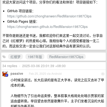
欢迎大家访问这个项目，分享你们的看法和体验！项目链接如下：
GitHub 项目链接：
https://github.com/zhonghanwen/RedMansion1987Clips
GitHub Pages 链接：
https://zhonghanwen.github.io/RedMansion1987Clips
不管你是剧迷还是书迷，我都欢迎你们来这里一起交流讨论，分享自
己对《红楼梦》的热爱和心得。我相信每个人的感受都是独一无二
的，而这些交流一定会让我们对这部经典作品有更深的认识。
红楼梦
1987年版
RedMansion1987Clips
34 replies
•
2025-03-06 23:01:39 +08:00
passive
Feb 25, 2025 via Android
1
小时候没读过。长大后读的是有正大字本，读完之后又去补了甲
戌本的课。
人物细节为了引出命运卖惨，整本叙事大格局处处暗示贾家的家
运由盛转衰。举目望去依然是歌舞升平，主子们坐着沉没的大船
却都当作看不到。