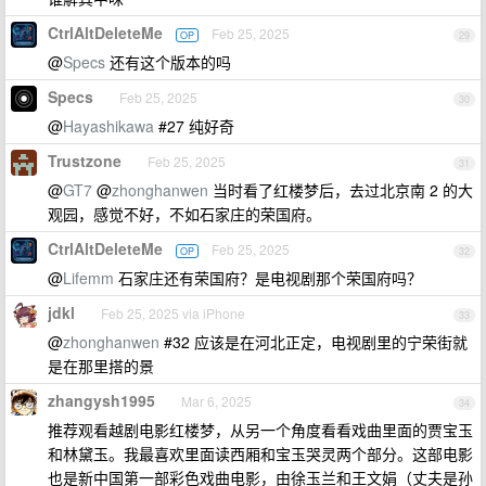
CtrlAltDeleteMe
Feb 25, 2025
OP
29
@
Specs
还有这个版本的吗
Specs
Feb 25, 2025
30
@
Hayashikawa
#27 纯好奇
Trustzone
Feb 25, 2025
31
@
GT7
@
zhonghanwen
当时看了红楼梦后，去过北京南 2 的大
观园，感觉不好，不如石家庄的荣国府。
CtrlAltDeleteMe
Feb 25, 2025
OP
32
@
Lifemm
石家庄还有荣国府？是电视剧那个荣国府吗？
jdkl
Feb 25, 2025 via iPhone
33
@
zhonghanwen
#32 应该是在河北正定，电视剧里的宁荣街就
是在那里搭的景
zhangysh1995
Mar 6, 2025
34
推荐观看越剧电影红楼梦，从另一个角度看看戏曲里面的贾宝玉
和林黛玉。我最喜欢里面读西厢和宝玉哭灵两个部分。这部电影
也是新中国第一部彩色戏曲电影，由徐玉兰和王文娟（丈夫是孙