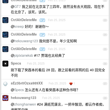
OP
22
@
GT7
我之前在北京呆了三四年，居然没有去大观园，现在不
在北京了，该死，该死。
CtrlAltDeleteMe
Feb 25, 2025
OP
23
@
kneep
好的！谢谢你～
CtrlAltDeleteMe
Feb 25, 2025
OP
24
@
hekouwang123
我何尝不是，年少无知啊
CtrlAltDeleteMe
Feb 25, 2025
OP
25
@
pipixiarwksb
#17 贾瑞也太经典了
Specs
Feb 25, 2025
26
刚下载了癸酉本的看后 28 回，跟之前看的高鹗的后 40 回完全
不同
sEz3br0Ozxa989XX
Feb 25, 2025
1
27
@
Specs
怎么还有人在看癸酉本这种伪书呀？
hekouwang123
Feb 25, 2025
28
@
zhonghanwen
#24 满纸荒唐言，一把辛酸泪，都云作者痴，
谁解其中味