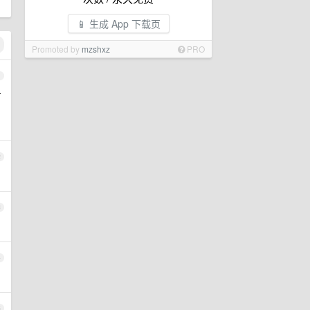
📱 生成 App 下载页
Promoted by
mzshxz
PRO
1
方
2
3
4
5