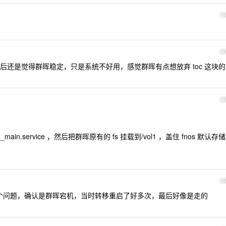
1
1
还是觉得群晖稳定，只是系统不好用，感觉群晖有点想放弃 toc 这块的
1
trim_main.service ，然后把群晖原有的 fs 挂载到/vol1 ，盖住 fnos 默认存储
1
真有这个问题，确认是群晖宕机，当时转移重启了好多次，最后好像是走的