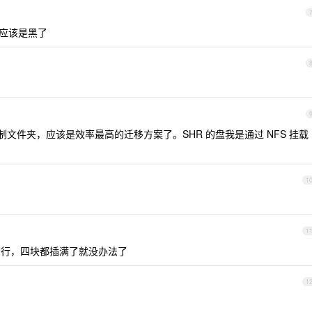
，应该是黑了
复制文件夹，应该是效率最高的迁移方案了。SHR 的盘我是通过 NFS 挂载
1
1
才行，四块都插满了就没办法了
1