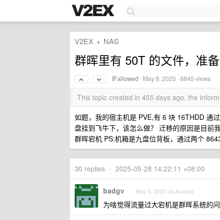
V2EX
NAS
›
群晖里有 50T 的文件，准
IFallowed
·
May 8, 2025
· 6845 views
This topic created in 455 days ago, the info
如题，我的宿主机是 PVE,有 6 块 16THDD 
盘挂到飞牛下，该怎么做？ 迁移的原因是目前我
群晖宕机 PS:机箱是九盘位背板，通过两个 8643 线
30 replies
•
2025-05-28 14:22:11 +08:00
badgv
May 8, 2025 via Android
为啥觉得流量过大宕机是群晖系统的问