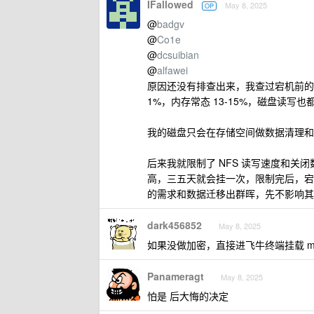
IFallowed
May 8, 2025
OP
@
badgv
@
Co1e
@
dcsuibian
@
alfawei
原因还没有排查出来，我查过宕机前的群
1%，内存常态 13-15%，磁盘读写也都正常。
我的磁盘只会在存储空间做数据清理和 NFS
后来我就限制了 NFS 读写速度和关闭数
高，三五天就会挂一次，限制完后，宕
的需求和数据迁移出群晖，先不影响其
dark456852
May 8, 2025
如果没做加密，直接进飞牛终端挂载 mo
Panameragt
May 8, 2025
怕是 后大悔的决定