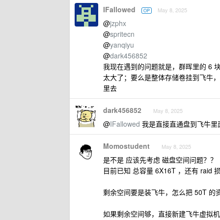
IFallowed
May 8, 2025
OP
@
jzphx
@
spritecn
@
yanqiyu
@
dark456852
我现在遇到的问题就是，群晖里的 6 
太大了；要么是整体存储卷挂到飞牛，
里去
dark456852
May 8, 2025
@
IFallowed
我是直接直通盘到飞牛里面，然
Momostudent
May 8, 2025
是不是 应该先考虑 磁盘空间问题？？
目前已知 总容量 6X16T ，还有 rai
剩余空间要是装飞牛，怎么把 50T 
如果剩余空间够，直接新建飞牛虚拟机