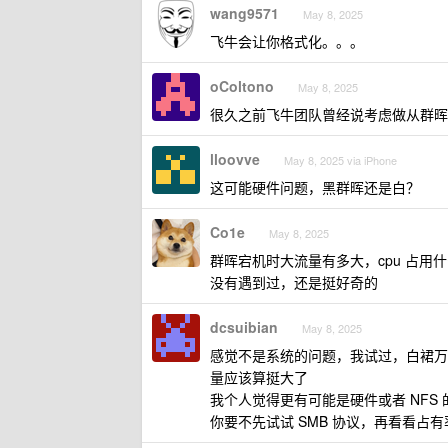
wang9571
May 8, 2025
飞牛会让你格式化。。。
oColtono
May 8, 2025
很久之前飞牛团队曾经说考虑做从群晖
lloovve
May 8, 2025 via iPhone
这可能硬件问题，黑群晖还是白？
Co1e
May 8, 2025
群晖宕机时大流量有多大，cpu 占
没有遇到过，还是挺好奇的
dcsuibian
May 8, 2025
感觉不是系统的问题，我试过，白裙万兆网 4
量应该算挺大了
我个人觉得更有可能是硬件或者 NFS
你要不先试试 SMB 协议，再看看占