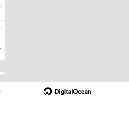
9
0
就
在
e