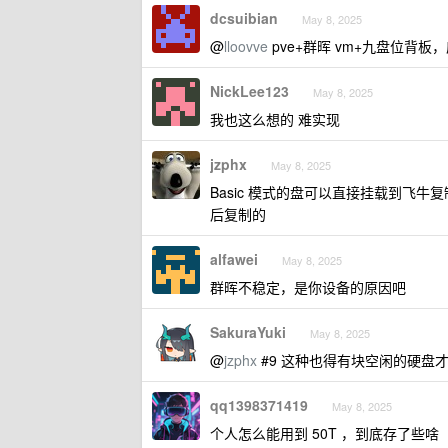
dcsuibian
May 8, 2025
@
lloovve
pve+群晖 vm+九盘位背板
NickLee123
May 8, 2025
我也这么想的 难实现
jzphx
May 8, 2025
Basic 模式的盘可以直接挂载到飞牛
后复制的
alfawei
May 8, 2025
群晖不稳定，是你设备的原因吧
SakuraYuki
May 8, 2025
@
jzphx
#9 这种也得有块空闲的硬盘
qq1398371419
May 8, 2025
个人怎么能用到 50T ，到底存了些啥