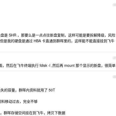
2
块盘是 SHR ，那要么是一点点往新盘复制，这样可能是要拆解降级，风险
但是我的硬盘是通过 HBA 卡直通到群晖里的，这样能不能直接挂到飞牛
2
后在飞牛终端执行 fdisk -l ,然后再 mount 那个显示的新盘，很简单
2
d 损失的容量，群晖内资料就用了 50T
的资料移动过去，完全不够
，群晖存储空间挂在到飞牛，拷贝下数据