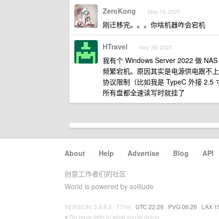
ZeroKong
May 13, 2025
刚迁移完。。。你啥机器咋会宕机
HTravel
May 28, 2025
我有个 Windows Server 20
频繁宕机。原因其实是电源供电跟不上
协议限制（比如我是 TypeC 外接 2
所有盘都全速读写时就挂了
About
·
Help
·
Advertise
·
Blog
·
API
创意工作者们的社区
World is powered by solitude
VERSION: 3.9.8.5 · 77ms ·
UTC 22:26
·
PVG 06:26
·
LAX 1
♥ Do have faith in what you're doing.