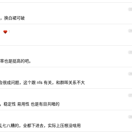
2
，换白裙可破
1
2
2
率也是挺高的吧。
2
会很成问题，这个跟 nfs 有关，和群晖关系不大
2
，稳定性 易用性 也是有目共睹的
2
你啥乱七八糟的，全都下进去，实际上压根没啥用