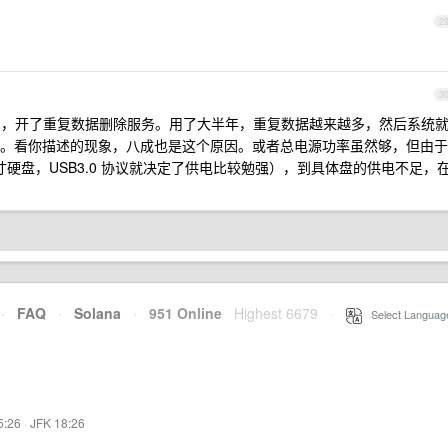
2
3
22 做 NAS ，开了重复数据删除服务。用了大半年，重复数据越来越多，然后系统
。看你描述的现象，八成也是这个原因。或者总电源功率虽然够，但由于
.5 寸硬盘，USB3.0 协议就决定了供电比较勉强），到具体盘的供电不足，
·
FAQ
·
Solana
·
951 Online
Highest 6679
·
Select Languag
5:26
·
JFK 18:26