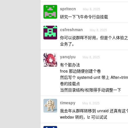
spritecn
May 8, 2025
研究一下飞牛命令行自挂载
csfreshman
May 8, 2025
你可以说群晖不好用，但是个人体验之后
业务了。
yanqiyu
May 8, 2025
有个脏办法
fnos 那边随便创建个卷
然后写个 systemd-unit 带上 After=
卷的挂载点
当然目录结构/权限得手动调整一下
timespy
May 8, 2025
我去年从群晖转移到 unraid 还
webdav 转的，lz 可以试试