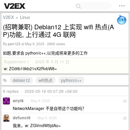
V2EX
Linux
›
(招聘兼职) Debian12 上实现 wifi 热点(A
P)功能, 上行通过 4G 联网
By
perr123
at May 9, 2025 · 2866 views
如题,要求会 python/c++,以完成将来更多的工作
Supplement 1 · 2025 年 5 月 11 日
w: ZG9tb19kb21vX2RvbW8=
debian12
wifi热点
python/c++
8 replies
•
2025-05-16 00:07:28 +08:00
anytk
May 9, 2025
1
NetworkManager 不是自带这个功能吗？
defunct9
May 9, 2025
2
我来，w: ZGVmdW5jdAo=