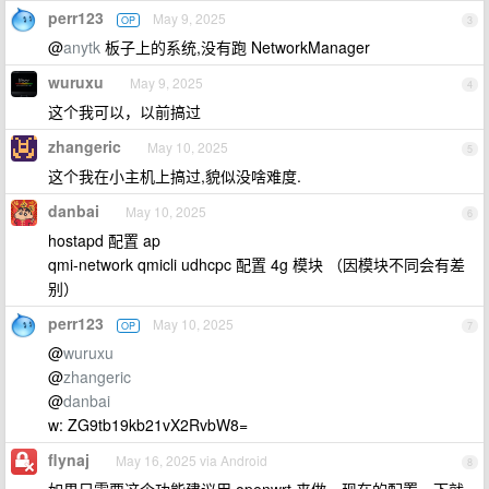
perr123
May 9, 2025
OP
3
@
anytk
板子上的系统,没有跑 NetworkManager
wuruxu
May 9, 2025
4
这个我可以，以前搞过
zhangeric
May 10, 2025
5
这个我在小主机上搞过,貌似没啥难度.
danbai
May 10, 2025
6
hostapd 配置 ap
qmi-network qmicli udhcpc 配置 4g 模块 （因模块不同会有差
别）
perr123
May 10, 2025
OP
7
@
wuruxu
@
zhangeric
@
danbai
w: ZG9tb19kb21vX2RvbW8=
flynaj
May 16, 2025 via Android
8