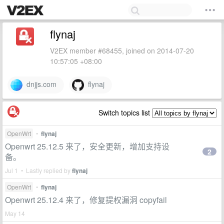
flynaj
V2EX member #68455, joined on 2014-07-20
10:57:05 +08:00
dnjjs.com
flynaj
Switch topics list
OpenWrt
•
flynaj
Openwrt 25.12.5 来了，安全更新，增加支持设
2
备。
Jul 1 • Lastly replied by
flynaj
OpenWrt
•
flynaj
Openwrt 25.12.4 来了，修复提权漏洞 copyfail
May 14