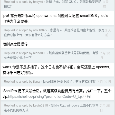
Replied to a topic by hxdyxd
关掉 IPv6、封禁 QUIC，到底是稳妥还是
3 天
›
前
摆烂？
ipv6 需要最新版本的 openwrt,dns 问题可以配置 smartDNS ，quic
飞快为什么要关。
Replied to a topic by a0210077
家里有 4T 数据准备往网盘上备份，家宽
3 天
›
前
直传必限上传，大家有什么好方案？
限制速度慢慢传
Replied to a topic by blbno000
路由器频繁重新拨号影响使用，有没
7 月 30
›
日
有大佬帮忙分析一下
wan1,你是不是多播了，这个日志也不够详细，会玩还是上 openwrt,
有详细日志好判断。
Replied to a topic by flynaj
juiceSSH 停更下线了，有没有推荐的？
7 月 29 日
›
iShellPro 用下来最合适，就是高级功能费用有点高，推广一下，整个
vip,
https://ishell.cc/pricing?promotionCode=U_tqx44Frh
Replied to a topic by Levin0218
如何可以让 windows 上面不同软件
7 月 25
›
日
走不同的网络方式