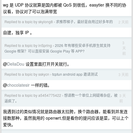
wg 是 UDP 协议就算是国内都被 QoS 到很低，easytier 换不同的协
议看，协议对了可以泡满带宽
Replied to a topic by skylong8
求推荐梯子，最好是自用过好多年的
2 天前
›
自建，独享 IP 。
3
Replied to a topic by inSpring
2026 年有哪些安卓手机原生就支持
›
天
Google 框架？可以直接安装 Google Play 等 APP?
前
@
DeliaDou
设置里面打开开关就行。
Replied to a topic by sskycn
tcptun android app 邀请测试
3 天前
›
@
chocolatesir
一样的错。
Replied to a topic by a5454775422
想请教一个单位上网疑难杂症，被
3 天
›
前
逼疯了。
我遇到过的类似情况就是路由器太拉胯，换个路由器，能看到并发连
接数那种，虽然我用的 openwrt,但是看你的提问应该是菜，可以上个
爱快。