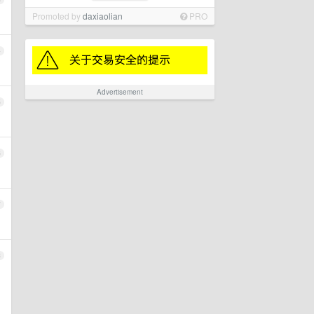
Promoted by
daxiaolian
PRO
4
Advertisement
5
6
7
8