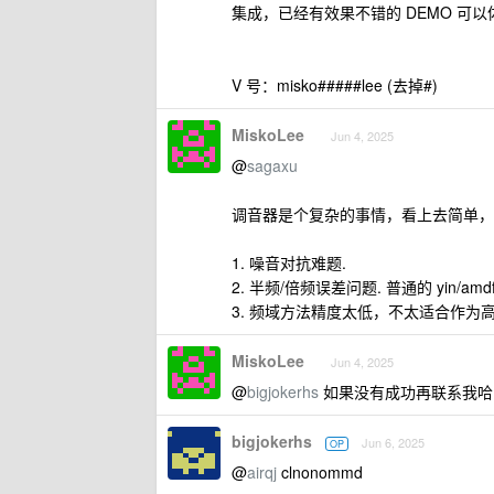
集成，已经有效果不错的 DEMO 可以
V 号：misko#####lee (去掉#)
MiskoLee
Jun 4, 2025
@
sagaxu
调音器是个复杂的事情，看上去简单，
1. 噪音对抗难题.
2. 半频/倍频误差问题. 普通的 yin/
3. 频域方法精度太低，不太适合作为
MiskoLee
Jun 4, 2025
@
bigjokerhs
如果没有成功再联系我哈，
bigjokerhs
Jun 6, 2025
OP
@
airqj
clnonommd