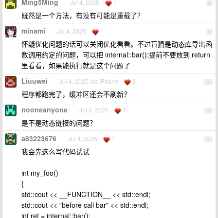
Ming5Ming
Jul 4, 2025
1
8
既然是一个方法，有没有可能是重载了？
minami
Jul 4, 2025
1
9
怀疑优化问题的话可以关闭优化看看。不过盲猜是动态库导出函
数调用约定的问题，可以把 internal::bar();提前不要放到 return
里看看，如果能执行就是这个问题了
Liuuwei
Jul 4, 2025 via iPhone
2
10
程序都跑完了，缓冲区还会不刷新？
nooneanyone
Jul 4, 2025
1
11
是不是动态链接的问题？
a83223676
Jul 4, 2025
1
12
我会先这么写代码试试
int my_foo()
{
std::cout << __FUNCTION__ << std::endl;
std::cout << "before call bar" << std::endl;
int ret = internal::bar();