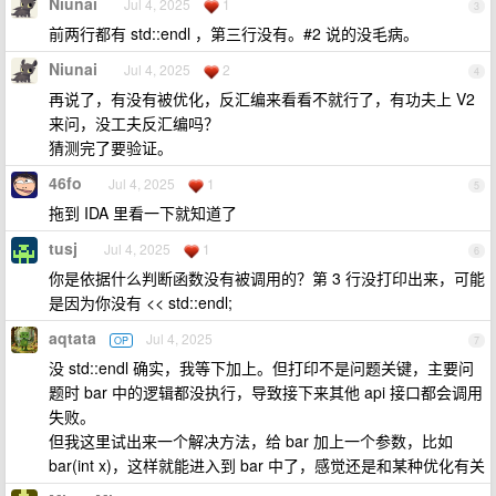
Niunai
Jul 4, 2025
1
3
前两行都有 std::endl ，第三行没有。#2 说的没毛病。
Niunai
Jul 4, 2025
2
4
再说了，有没有被优化，反汇编来看看不就行了，有功夫上 V2
来问，没工夫反汇编吗？
猜测完了要验证。
46fo
Jul 4, 2025
1
5
拖到 IDA 里看一下就知道了
tusj
Jul 4, 2025
1
6
你是依据什么判断函数没有被调用的？第 3 行没打印出来，可能
是因为你没有 << std::endl;
aqtata
Jul 4, 2025
OP
7
没 std::endl 确实，我等下加上。但打印不是问题关键，主要问
题时 bar 中的逻辑都没执行，导致接下来其他 api 接口都会调用
失败。
但我这里试出来一个解决方法，给 bar 加上一个参数，比如
bar(int x)，这样就能进入到 bar 中了，感觉还是和某种优化有关