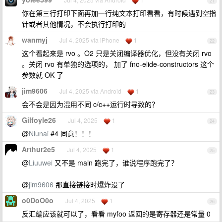
21
你在第三行打印下面再加一行纯文本打印看看，有时候遇到空指
针或者其他情况，不会执行打印的
wanmyj
Jul 4, 2025 via iPhone
1
22
这个看起来是 rvo 。O2 只是关闭编译器优化，但没有关闭 rvo
。关闭 rvo 有单独的选项的， 加了 fno-elide-constructors 这个
参数就 OK 了
jim9606
Jul 4, 2025 via Android
1
23
会不会是因为混用不同 c/c++运行时导致的？
Gilfoyle26
Jul 4, 2025
1
24
@
Niunai
#4 同意！！！
Arthur2e5
Jul 4, 2025
1
25
@
Liuuwei
又不是 main 跑完了，谁说程序跑完了？
@
jim9606
那直接链接时爆炸没了
o0DoO0o
Jul 4, 2025
1
26
反汇编应该就可以了，看看 myfoo 返回的是寄存器还是常量 0