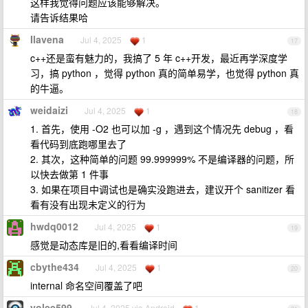
这样我觉得问题应该能够解决。
请告诉结果哈
Ilavena
Jul 4, 2025
1
17
c++还是蛮有魅力的，我搞了 5 年 c++开发，最近再学深度学
习，搞 python ，觉得 python 真的简单易学，也觉得 python 真
的牛逼。
weidaizi
Jul 4, 2025
1
18
1. 首先，使用 -O2 也可以加 -g ，遇到这个情况先 debug ，看
看代码到底跑哪里去了
2. 其次，这种简单的问题 99.999999% 不是编译器的问题，所
以快去做第 1 件事
3. 如果在项目中调试也是确实没跑进去，建议开个 sanitizer 看
看有没有出现未定义的行为
hwdq0012
Jul 4, 2025
1
19
感觉是动态库是旧的,看看编译时间
cbythe434
Jul 4, 2025
1
20
internal 命名空间覆盖了吧
yolee599
Jul 4, 2025 via Android
1