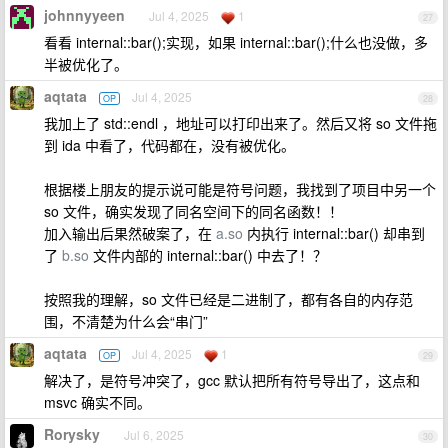
johnnyyeen
Jul 4, 2025
1
27
看看 internal::bar();实现，如果 internal::bar();什么也没做，多
半被优化了。
aqtata
Jul 4, 2025
OP
28
我加上了 std::endl ，地址可以打印出来了。然后又将 so 文件拖
到 ida 中看了，代码都在，没有被优化。
根据楼上朋友的提示说可能是符号问题，我找到了项目中另一个
so 文件，确实发现了同名空间下的同名函数！！
加入输出后果然破案了，在
a.so
内执行 internal::bar() 却串到
了
b.so
文件内部的 internal::bar() 中去了！？
按照我的理解，so 文件已经是二进制了，都有各自的内存范
围，不清楚为什么会“串门”
aqtata
Jul 4, 2025
1
OP
29
解决了，是符号冲突了，gcc 默认把所有符号导出了，这点和
msvc 确实不同。
Rorysky
Jul 6, 2025
30