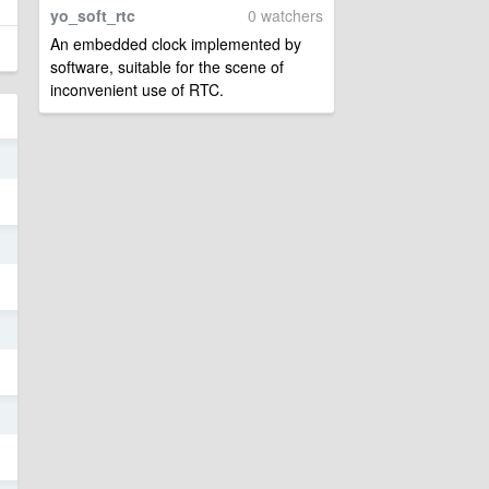
yo_soft_rtc
0 watchers
An embedded clock implemented by
software, suitable for the scene of
inconvenient use of RTC.
9
8
8
6