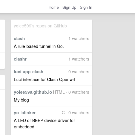
Home
Sign Up
Sign In
yolee599's repos on GitHub
clash
1 watchers
A rule-based tunnel in Go.
clashr
1 watchers
luci-app-clash
0 watchers
Luci interface for Clash Openwrt
yolee599.github.io
HTML · 0 watchers
My blog
yo_blinker
C · 0 watchers
A LED or BEEP device driver for
embedded.