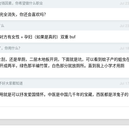
金钱因素，你希望做什么职业
Jul 2
完全消失，你还会喜欢吗？
了么
Jul 2
有女性 + 孕妇（如果是真的）双重 buf
了，你用什么？
Jul 1
竹片刮，还是旱厕，二层木地板开洞，下面就是坑，可以看到蚊子产的蛆虫
开成两半，绿色那半编竹筐，白色部分就放厕所。直到我上小学才用厕
不好大家都知道
Jul 1
用就是可以抒发爱国情怀。中医是中国几千年的宝藏，西医都是洋鬼子的