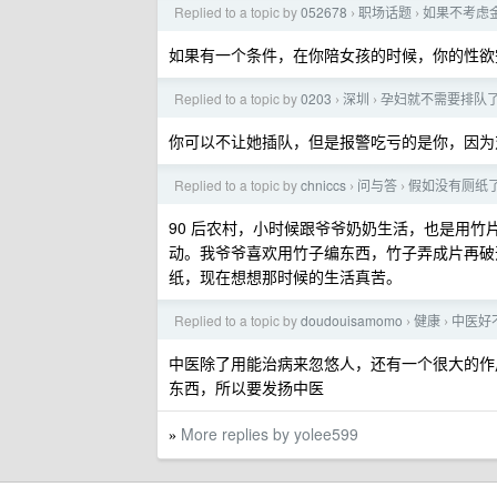
Replied to a topic by
052678
职场话题
如果不考虑
›
›
如果有一个条件，在你陪女孩的时候，你的性欲
Replied to a topic by
0203
深圳
孕妇就不需要排队
›
›
你可以不让她插队，但是报警吃亏的是你，因为对方
Replied to a topic by
chniccs
问与答
假如没有厕纸
›
›
90 后农村，小时候跟爷爷奶奶生活，也是用
动。我爷爷喜欢用竹子编东西，竹子弄成片再破
纸，现在想想那时候的生活真苦。
Replied to a topic by
doudouisamomo
健康
中医好
›
›
中医除了用能治病来忽悠人，还有一个很大的作
东西，所以要发扬中医
More replies by yolee599
»