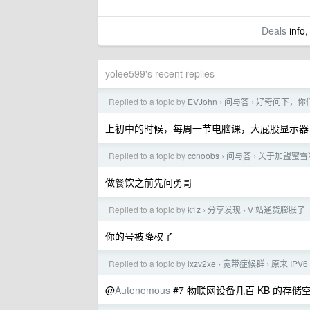
Deals
info,
yolee599's recent replies
Replied to a topic by
EVJohn
问与答
好奇问下，你
›
›
上初中的时候，每周一节电脑课，大屁股显示器
Replied to a topic by
ccnoobs
问与答
关于加盟蜜雪
›
›
做餐饮之前先问勇哥
Replied to a topic by
k1z
分享发现
V 站通货膨胀了
›
›
你的号被降权了
Replied to a topic by
lxzv2xe
宽带症候群
原来 IP
›
›
@
Autonomous
#7 物联网设备几百 KB 的存