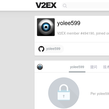
yolee599
V2EX member #494190, joined on
yolee599
yolee599
提问
技
Per yolee599'