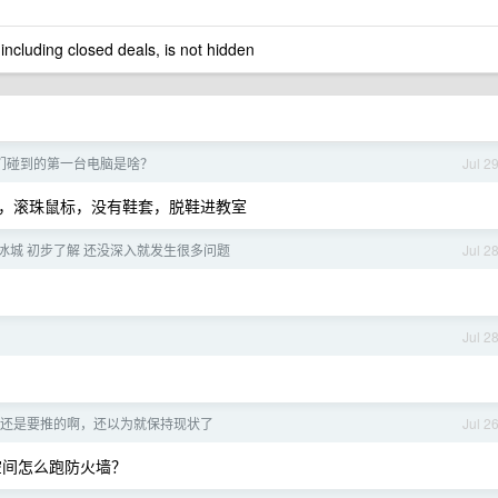
 including closed deals, is not hidden
们碰到的第一台电脑是啥？
Jul 2
，滚珠鼠标，没有鞋套，脱鞋进教室
冰城 初步了解 还没深入就发生很多问题
Jul 2
Jul 2
V6 还是要推的啊，还以为就保持现状了
Jul 2
储空间怎么跑防火墙？