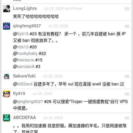
LongLights
Jul 25, 2025 via iPhone
27
笑死了哈哈哈哈哈哈哈哈
qingfeng9527
Jul 25, 2025
28
@
fly915
#23 有没有教程？ 求一个 ，前几年自建被 ban 换 IP
又被 ban 彻底放弃了。。
@
rick13
#20
@
hookybaby
#22
@
thereone
#15
@
sanxianA
#3
SakuraYuki
Jul 25, 2025
29
@
bli22ard
自建多年了，早年 xui 现在直接 snell 没被 ban 过
fly915
Jul 25, 2025
30
@
qingfeng9527
#28 可以搜索"Trojan 一键搭建教程"自行 VPS
中搭建。
ABCDEFAA
Jul 25, 2025
31
。。我用的加速器 就是舒服。薅加速器的羊毛。只是网速被限
了。其他正常