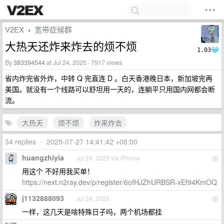
V2EX
宽带症候群
›
大热天还炸来炸去的烦不烦
1.03
By
383394544
at Jul 24, 2025 · 7917 views
省内炸完省外炸，中转 Q 完直连 D 。白天香港晚日本，新加坡完再
美国。就没有一个线路可以舒坦用一天的，连躺平只用国内网都会断
流。
大热天
烦不烦
炸来炸去
34 replies
•
2025-07-27 14:41:42 +08:00
huangzhiyia
Jul 24, 2025 via iPhone
1
用这个 不好用我买单！
https://next.n2ray.dev/p/register/6ofHJZhURBSR-xEf94KmOQ
j1132888093
Jul 24, 2025
2
一样，这几天是啥特殊日子吗，两个机场都挂