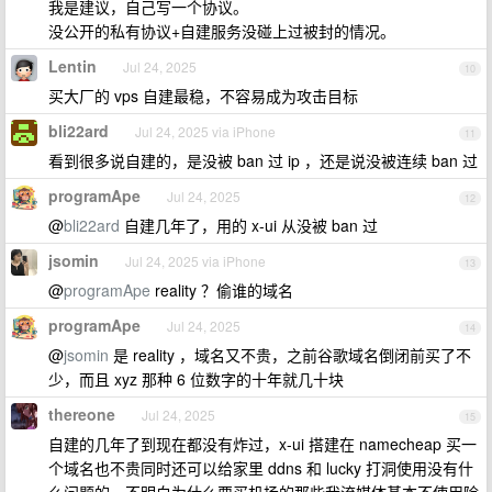
我是建议，自己写一个协议。
没公开的私有协议+自建服务没碰上过被封的情况。
Lentin
Jul 24, 2025
10
买大厂的 vps 自建最稳，不容易成为攻击目标
bli22ard
Jul 24, 2025 via iPhone
11
看到很多说自建的，是没被 ban 过 ip ，还是说没被连续 ban 过
programApe
Jul 24, 2025
12
@
bli22ard
自建几年了，用的 x-ui 从没被 ban 过
jsomin
Jul 24, 2025 via iPhone
13
@
programApe
reality ？偷谁的域名
programApe
Jul 24, 2025
14
@
jsomin
是 reality ，域名又不贵，之前谷歌域名倒闭前买了不
少，而且 xyz 那种 6 位数字的十年就几十块
thereone
Jul 24, 2025
15
自建的几年了到现在都没有炸过，x-ui 搭建在 namecheap 买一
个域名也不贵同时还可以给家里 ddns 和 lucky 打洞使用没有什