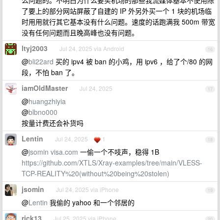
么问题的。不明白为什么要买机场的那些我流媒体基本不使用除
了要上的部分网站屏蔽了自建的 IP 外另外买一个 1 块的机场临
时用用就行其它基本没有什么问题。速度的话跑满我 500m 带宽
没有任何问题而且晚高峰也没有问题。
ltyj2003
Jul 24, 2025 via Android
16
@
bli22ard
买的 ipv4 被 ban 的小鸡，用 ipv6 ，给了个/80 的网
段，不怕 ban 了。
iamOldMaster
Jul 24, 2025
17
@
huangzhiyia
@
blbno000
按量计费还会补货吗
Lentin
Jul 24, 2025
1
18
@
jsomin
visa.com
一偷一个不吱声，稳得 1B
https://github.com/XTLS/Xray-examples/tree/main/VLESS-
TCP-REALITY%20(without%20being%20stolen)
jsomin
Jul 24, 2025 via iPhone
19
@
Lentin
我偷的 yahoo 和一个邻居的
rick13
Jul 25, 2025 via iPhone
20