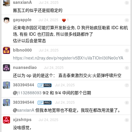
sanxianA
Jul 24, 2025
3
搬瓦工的似乎还是挺稳定的
gayapple
Jul 24, 2025
1
4
近来电诈园区可能打算开发新业务, D 狗开始疯狂勒索 IDC 和机
场, 有些 IDC 也打回去, 所以很多线路都炸了
估计以后会是常态
blbno000
Jul 24, 2025
5
https://next.n2ray.dev/p/register/v5BX1uVaTlOinI30Ne0oYA
nuansediao
Jul 24, 2025
6
还以为 op 说的是这个： 直击泰柬激烈交火:火箭弹呼啸升空
383394544
Jul 24, 2025
OP
PRO
7
@
j1132888093
9/2 和 9/4 中间的那个日期
383394544
Jul 24, 2025
OP
PRO
8
@
sanxianA
但我本地宽带也不稳定，我现在都改用流量了。
xjzshttps
Jul 24, 2025
9
没啥感觉，