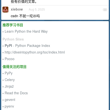
些有价值的文章。
xiebow
Aug 5, 2025
22
csdn 不就一坨💩吗
推荐学习书目
Learn Python the Hard Way
›
Python Sites
PyPI
- Python Package Index
›
http://diveintopython.org/toc/index.html
›
Pocoo
›
值得关注的项目
PyPy
›
Celery
›
Jinja2
›
Read the Docs
›
gevent
›
pyenv
›