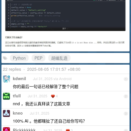
Python
PEP
胡编乱造
22 replies
•
2025-08-05 17:01:57 +08:00
kdwnil
Jul 31, 2025 via Android
1
你的最后一句话已经解答了整个问题
tfull
Jul 31, 2025
4
2
nnd ，我还认真拜读了这篇文章
kneo
Jul 31, 2025
3
100% AI 。他都瞎扯了还自己给你写吗？
Rickkkkkkk
Jul 31, 2025
3
4