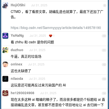
HojiOShi
Jul 31, 2025
9
CTMD ，看了看原文章，胡编乱造也就算了，最底下还加了广
告。
https://blog.csdn.net/Sammyyyyy/article/details/149578190
YsHaNg
Jul 31, 2025
1
10
看 zhihu 和 csdn 是你的问题
duzhuo
Jul 31, 2025
11
牛逼，真正的垃圾场
orrinex
Jul 31, 2025
12
这也太缺德了
nilaoda
Jul 31, 2025
13
这玩意还可能再反过来污染国产的 AI
he1293024908
Jul 31, 2025
14
现在太多这种 ai 瞎编的稿子了，而且很多都是扔个标题给 ai 直
接胡编乱造文章，甚至都不愿意给个项目地址让 ai 去归纳一下