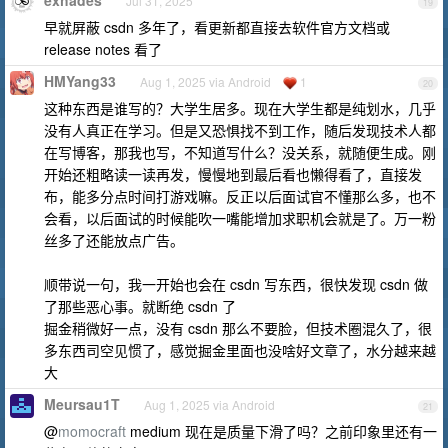
Jul 31, 2025
19
早就屏蔽 csdn 多年了，看更新都直接去软件官方文档或
release notes 看了
HMYang33
Aug 1, 2025 via Android
1
20
这种东西是谁写的？大学生居多。现在大学生都是纯划水，几乎
没有人真正在学习。但是又恐惧找不到工作，随后发现技术人都
在写博客，那我也写，不知道写什么？没关系，就随便生成。刚
开始还粗略读一读再发，慢慢地到最后看也懒得看了，直接发
布，能多分点时间打游戏嘛。反正以后面试官不懂那么多，也不
会看，以后面试的时候能吹一嘴能增加求职机会就是了。万一粉
丝多了还能放点广告。
顺带说一句，我一开始也会在 csdn 写东西，很快发现 csdn 做
了那些恶心事。就断绝 csdn 了
掘金稍微好一点，没有 csdn 那么不要脸，但技术圈混久了，很
多东西司空见惯了，感觉掘金里面也没啥好文章了，水分越来越
大
Meursau1T
Aug 1, 2025 via Android
21
@
momocraft
medium 现在是质量下滑了吗？之前印象里还有一