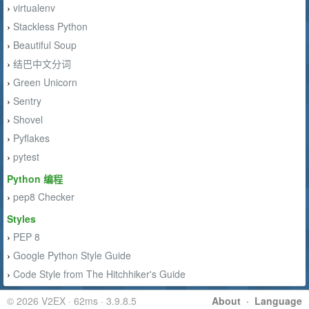
virtualenv
›
Stackless Python
›
Beautiful Soup
›
结巴中文分词
›
Green Unicorn
›
Sentry
›
Shovel
›
Pyflakes
›
pytest
›
Python 编程
pep8 Checker
›
Styles
PEP 8
›
Google Python Style Guide
›
Code Style from The Hitchhiker's Guide
›
© 2026 V2EX · 62ms · 3.9.8.5
About
·
Language