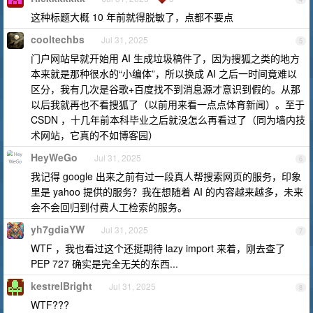
这种标题大概 10 年前就得脱敏了，点都不要点
cooltechbs
Jul 31, 2025
5
门户网站早就开始用 AI 生成垃圾稿件了，因为搜狐之类的地方
本来就是那种很水的“小编体”，所以换成 AI 之后一时间竟难以
区分，我有几次是谷歌+百度找不到消息源才意识到假的。从那
以后我就再也不看搜狐了（以前用来看一点点体育新闻）。至于
CSDN ，十几年前本科毕业之后就没怎么再看过了（同为墙内技
术网站，它真的不如博客园）
HeyWeGo
Jul 31, 2025
6
我记得 google 出来之前有过一段真人帮搜索网页的服务，印象
里是 yahoo 提供的服务？我在想随着 AI 的内容越来越多，未来
会不会回归到付费人工检索的服务。
yh7gdiaYW
Jul 31, 2025
7
WTF ，我也看过这个还挺期待 lazy import 来着，刚去查了
PEP 727 确实是完全无关的东西...
kestrelBright
Jul 31, 2025
8
WTF???