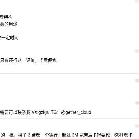
1
梳理架构
类的用途
住一定时间
1
只有还行这一评价，毕竟便宜。
2
2
系我 VX:gzkji8 TG：@gether_cloud
2
的一批，换了 3 台都一个德行，超过 3M 宽带后卡得要死，SSH 都卡