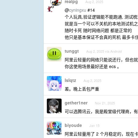
realpg
Aug 2, 2025
@
cyningxu
#14
个人玩具,验证逻辑能不能跑通, 测试
就是当一个可以不关机的本地测试机之
随时卡死 随时网络问题 都是正常的
他只是基本保证不会真的死机 最多卡
tunggt
Aug 2, 2025 via Android
阿里云轻量的网络只能说还行，但也就
你这使用场景最好还是 ecs 。
lslqtz
Aug 2, 2025
差。晚上丢包严重
gether1ner
Nov 21, 2025
可以选腾讯云，我是殿堂级代理商，有需要可以联
biyoude
Jan 15
阿里云轻量用了 2 个月稳定的，现在卡