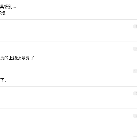
具级别...
环境
1
1
真的上线还是算了
1
了，
1
1