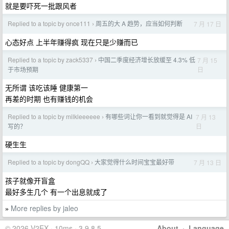
就是要吓死一批跟风者
Replied to a topic by once111
周五的大 A 趋势，应当如何判断
7 月 17 日
›
心态好点 上半年赚得疯 现在只是少赚而已
Replied to a topic by zack5337
中国二季度经济增长放缓至 4.3% 低
7 月 15
›
日
于市场预期
无所谓 该吃该睡 健康第一
再差的时期 也有赚钱的机会
Replied to a topic by milkleeeeee
有哪些词让你一看到就觉得是 AI
7 月 13
›
日
写的？
硬生生
Replied to a topic by dongQQ
大家觉得什么时间宝宝最好带
7 月 13 日
›
孩子就像开盲盒
最好多生几个 有一个出息就成了
More replies by jaleo
»
© 2026 V2EX · 10ms · 3.9.8.5
About
·
Language