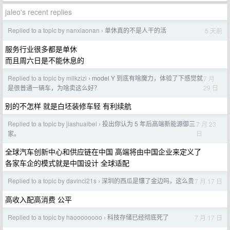
jaleo's recent replies
Replied to a topic by nanxiaonan
单休真的不是人干的活
5 天前
›
服务行业很多都是单休
而且周六日是不能休息的
Replied to a topic by milkzizi
model Y 到底有啥魔力，体验了下感觉就
7 月
›
29 日
是很普通一辆车，为啥卖这么好？
别的不怎样 就是白坯装修车轻 有利续航
Replied to a topic by jiashuaibei
投出你认为 5 年后高端新能源御三
7 月 23
›
日
家。
全球汽车创新中心和供应链在中国 高端将由中国企业来定义了
各家车企的模式就是中国设计 全球适配
Replied to a topic by davinci21s
深圳的西瓜是镶了金边吗，这么贵
7 月 17 日
›
高收入配高消费 公平
Replied to a topic by haoooooooo
科技存储已经彻底死了
7 月 17 日
›