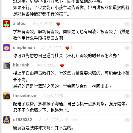
没这事。引导小孩好好念书，就不会碰到这种事。
如果不行，至少要能让小孩主动告诉你。坦白讲被欺负最狠的就
是那种各种情况都不行的孩子。
xiatou
Aug 6, 2025
1
61
学校有霸凌，职场有霸凌，国家之间也有霸凌，被霸凌了当然是
教他用什么手段报复回去啊
simpleman
Aug 6, 2025
1
62
你可以先想想自己遇到社会（权利）霸凌的时候该怎么办？
blu10ph
Aug 6, 2025
1
63
楼上学自由搏击散打的，学这些力量性要求强的，可能会让小孩
长不高。
最好的还是学篮球之类的，学会团队合作，抱团出击~
freezebreze
Aug 6, 2025
64
配电子设备，多和孩子沟通，自己心机一点多观察，强身健体，
君子不立危墙之下，跑路为上。
c1985382
Aug 6, 2025 via iPhone
65
霸凌就是肢体冲突吗？并不是的。