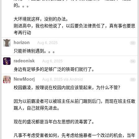
的。。。
大环境就这样，没别的办法。
刚进高中，我也和他说了，以后要负法律责任了，真有事也要思
考再行动
horizon
Aug 6, 2025
53
只能祈祷别遇到。。。
radeonisk
Aug 6, 2025
54
身边有足够多的足够广泛的铁哥们就行了。
NewMoorj
Aug 6, 2025 via Android
55
校园霸凌，按理说在校园内就应该管起来，为什么不管？
因为以前霸凌者可以被班主任从前门踹到后门，而现在班主任敢
踹人，自己就得先进去。
现在的盛况都是当年白左思想的流毒罢了。
凡事不考虑受害者如何，先考虑给施暴者一个改过的机会，当年