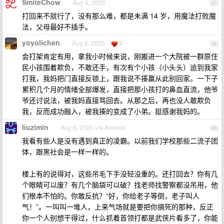
SmiteChow
Aug 6, 2025
47
打回来不就行了，没有那么难，都是未满 14 岁，用魔法打败魔
法，父母最好不插手。
yoyolichen
Aug 6, 2025
2
48
会打架肯定有用，拿我小时候来说，刚搬进一个大院被一群原住
民小孩围着欺负，不敢还手，有次有个小孩（小头头）追到我家
打我，我妈把门直接反锁上，跟我说不揍赢从此别回家。一下子
累积几个月的情绪全部爆发，直接把那小孩打的鼻血直流，他爷
爷还讨说法，被我妈直接骂回去。从那之后，再也没人敢欺负
我，反而成功融入，被我揍的变成了小弟。挺感谢我妈的。
liuzimin
Aug 6, 2025 via Android
49
我看有些人是没有遇到真正的凌霸。以前我们学校那些二流子团
体，跟黑社会是一样一样的。
楼上有的说得对，这些吊毛下手没轻没重的。还打回去？你有几
个眼睛可以废？有几个脑袋可以破？找老师找警察都没吊用，他
们根本不怕的。你敢反抗？“好，你给老子等倒，老子叫人
气！”。一叫叫一堆人，上来气场就是要把你搞死的那种，反正
你一个人别想干得过，什么抓着首领打都是武侠片看多了，你能