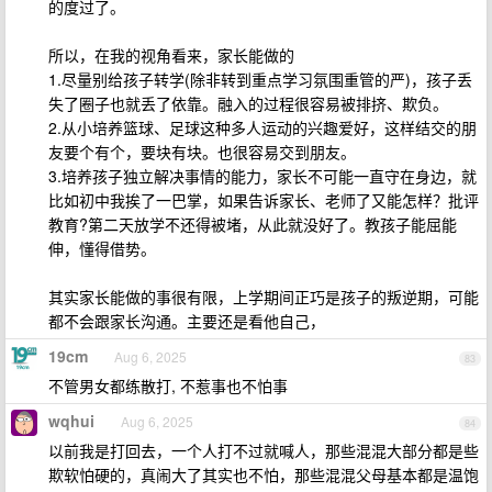
的度过了。
所以，在我的视角看来，家长能做的
1.尽量别给孩子转学(除非转到重点学习氛围重管的严)，孩子丢
失了圈子也就丢了依靠。融入的过程很容易被排挤、欺负。
2.从小培养篮球、足球这种多人运动的兴趣爱好，这样结交的朋
友要个有个，要块有块。也很容易交到朋友。
3.培养孩子独立解决事情的能力，家长不可能一直守在身边，就
比如初中我挨了一巴掌，如果告诉家长、老师了又能怎样？批评
教育?第二天放学不还得被堵，从此就没好了。教孩子能屈能
伸，懂得借势。
其实家长能做的事很有限，上学期间正巧是孩子的叛逆期，可能
都不会跟家长沟通。主要还是看他自己，
19cm
Aug 6, 2025
83
不管男女都练散打, 不惹事也不怕事
wqhui
Aug 6, 2025
84
以前我是打回去，一个人打不过就喊人，那些混混大部分都是些
欺软怕硬的，真闹大了其实也不怕，那些混混父母基本都是温饱