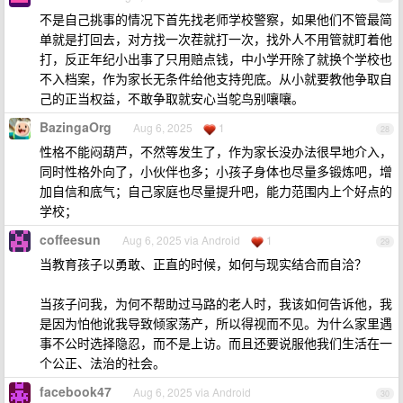
不是自己挑事的情况下首先找老师学校警察，如果他们不管最简
单就是打回去，对方找一次茬就打一次，找外人不用管就盯着他
打，反正年纪小出事了只用赔点钱，中小学开除了就换个学校也
不入档案，作为家长无条件给他支持兜底。从小就要教他争取自
己的正当权益，不敢争取就安心当鸵鸟别嚷嚷。
BazingaOrg
Aug 6, 2025
1
28
性格不能闷葫芦，不然等发生了，作为家长没办法很早地介入，
同时性格外向了，小伙伴也多；小孩子身体也尽量多锻炼吧，增
加自信和底气；自己家庭也尽量提升吧，能力范围内上个好点的
学校；
coffeesun
Aug 6, 2025 via Android
1
29
当教育孩子以勇敢、正直的时候，如何与现实结合而自洽？
当孩子问我，为何不帮助过马路的老人时，我该如何告诉他，我
是因为怕他讹我导致倾家荡产，所以得视而不见。为什么家里遇
事不公时选择隐忍，而不是上访。而且还要说服他我们生活在一
个公正、法治的社会。
facebook47
Aug 6, 2025 via Android
30