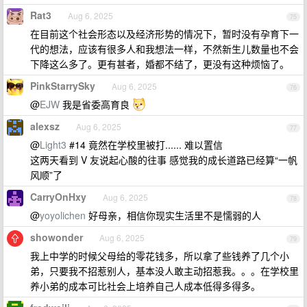
Rat3
Aug 6, 2025
75
在目前这个社会形态以及经济形势的情况下，暂时没有孕育下一
代的想法，应该有很多人和我想法一样，不然新生儿数量也不会
下降这么多了。更有甚者，婚都不结了，更没有这种烦恼了。
PinkStarrySky
Aug 6, 2025
76
@
EJW
我是省委高育良
alexsz
Aug 6, 2025
77
@
Light3
#14 竟然在学校里被打...... 难以置信
这两天看到 V 友说起心酸的往事 感觉我的成长道路已经算“一帆
风顺”了
CarryOnHxy
Aug 6, 2025
78
@
yoyolichen
好母亲，相信你现实生活里不是懦弱的人
showonder
Aug 6, 2025
79
我上中学的时候父母给的零花钱多，所以拿了些钱养了几个小
弟，只要我不招惹别人，基本没人敢主动招惹我。。。在学校里
养小弟的成本可比社会上培养自己人成本低得多得多。