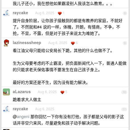
我儿子还小，我在想他如果霸凌别人我该怎么教育。。。
raycake
Aug 6, 2025
1
8
提升自身阶层，让你孩子接触到的都是有教养的家庭，不就好
了。不然就和#4 说的一样，体魄，开朗，有情商，不争，不
抢，不显，不露，但是对于孩子来说太为难她了。
lazinesssheep
Aug 6, 2025
6
9
看江油父母只能给公安局长下跪，其他的什么也做不了。
生为父母要考虑的不止霸凌，把负面新闻代入一下，普通人能做
的只能求老天保佑事情不要发生在自己孩子身上。
最好的方案还是不生，因为没有能力解决。
aLazarus
Aug 6, 2025
5
10
跪着求大人做主
raycake
Aug 6, 2025
11
@
angeni
那你回忆一下你有没有打他，孩子都是父母的影子这
话并非空穴来风，尽量避免和孩子动手解决问题。