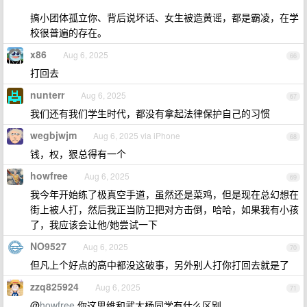
搞小团体孤立你、背后说坏话、女生被造黄谣，都是霸凌，在学
校很普遍的存在。
x86
Aug 6, 2025
66
打回去
nunterr
Aug 6, 2025
67
我们还有我们学生时代，都没有拿起法律保护自己的习惯
wegbjwjm
Aug 6, 2025 via iPhone
68
钱，权，狠总得有一个
howfree
Aug 6, 2025
69
我今年开始练了极真空手道，虽然还是菜鸡，但是现在总幻想在
街上被人打，然后我正当防卫把对方击倒，哈哈，如果我有小孩
了，我应该会让他/她尝试一下
NO9527
Aug 6, 2025
70
但凡上个好点的高中都没这破事，另外别人打你打回去就是了
zzq825924
Aug 6, 2025
71
@
howfree
你这思维和武大杨同学有什么区别