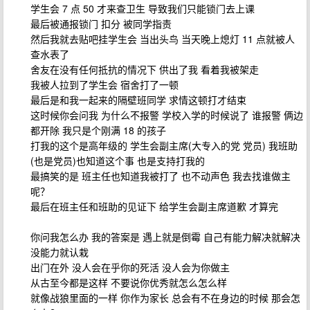
学生会 7 点 50 才来查卫生 导致我们只能锁门去上课
最后被通报锁门 扣分 被同学指责
然后我就去贴吧挂学生会 当出头鸟 当天晚上熄灯 11 点就被人
查水表了
舍友在没有任何抵抗的情况下 供出了我 看着我被架走
我被人拉到了学生会 宿舍打了一顿
最后是和我一起来的隔壁班同学 求情这顿打才结束
这时候你会问我 为什么不报警 学校入学的时候说了 谁报警 俩边
都开除 我只是个刚满 18 的孩子
打我的这个是高年级的 学生会副主席(大专入的党 党员) 我班助
(也是党员)也知道这个事 也是支持打我的
最搞笑的是 班主任也知道我被打了 也不动声色 我去找谁做主
呢？
最后在班主任和班助的见证下 给学生会副主席道歉 才算完
你问我怎么办 我的答案是 遇上就是倒霉 自己有能力解决就解决
没能力就认栽
出门在外 没人会在乎你的死活 没人会为你做主
从古至今都是这样 不要说你优秀就怎么怎么样
就像战狼里面的一样 你作为家长 总会有不在身边的时候 那会怎