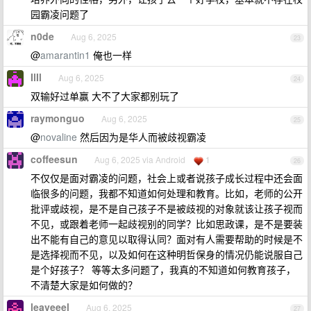
园霸凌问题了
n0de
Aug 6, 2025
23
@
amarantin1
俺也一样
IlIl
Aug 6, 2025
24
双输好过单赢 大不了大家都别玩了
raymonguo
Aug 6, 2025
25
@
novaline
然后因为是华人而被歧视霸凌
coffeesun
Aug 6, 2025 via Android
1
26
不仅仅是面对霸凌的问题，社会上或者说孩子成长过程中还会面
临很多的问题，我都不知道如何处理和教育。比如，老师的公开
批评或歧视，是不是自己孩子不是被歧视的对象就该让孩子视而
不见，或跟着老师一起歧视别的同学？比如思政课，是不是要装
出不能有自己的意见以取得认同？面对有人需要帮助的时候是不
是选择视而不见，以及如何在这种明哲保身的情况仍能说服自己
是个好孩子？ 等等太多问题了，我真的不知道如何教育孩子，
不清楚大家是如何做的？
leaveeel
Aug 6, 2025
27