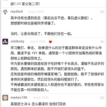
@
EJW
家父张二河！
raydied
Aug 6, 2025
40
高中住校也遇到变态（事前出言不逊，事后虚以委蛇），
想想那时候也是被同学诱骗了。
当时，让家长陪读了，不跟他们住在一起。
oldAndy
Aug 6, 2025
1
41
学习散打、拳击、 跆拳道什么的对于霸凌群体来说没有什么作
用，霸凌不会 1V1 单挑，通常是一个小团体外加看热闹的等谁
倒地上就群起而攻之。
作为家长要做的就是给孩子吃好喝个子长高点，灌输不先动手的
原则。遇到群体赶紧跑，跑不开就盯紧领头的猛干。
还有就是传统的堵厕所堵寝室堵门，能跑就跑，跑不了就保护好
身体的关键部位，然后找领头的敲闷棍就行了。
不再被霸凌的关键就是让人知道你也不是好惹的。学校老师家长
不能在第一时间帮助到人。
madao199
Aug 6, 2025
42
直接武士决斗 怎么霸凌的 加倍打回去