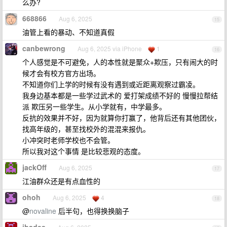
么办?
668866
Aug 6, 2025
15
油管上看的暴动、不知道真假
canbewrong
Aug 6, 2025 via iPhone
1
16
个人感觉是不可避免，人的本性就是聚众+欺压，只有闹大的时
候才会有校方官方出场。
不知道你们上学的时候有没有遇到或近距离观察过霸凌。
我身边基本都是一些学过武术的 爱打架成绩不好的 慢慢拉帮结
派 欺压另一些学生。从小学就有，中学最多。
反抗的效果并不好，因为就算你打赢了，他背后还有其他团伙，
找高年级的，甚至找校外的混混来报仇。
小冲突时老师学校也不会管。
所以我对这个事情 是比较悲观的态度。
jackOff
Aug 6, 2025
17
江油群众还是有点血性的
ohoh
Aug 6, 2025
4
18
@
novaline
后半句，也得换换脑子