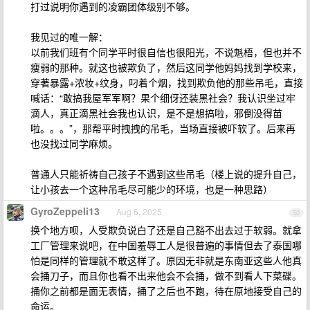
打过说明你遇到的凌霸团体级别不够。
我见过的唯一解：
以前我们班有个同学平时很自信也很阳光，不说魁梧，但也并不
瘦弱的那种。就这也被欺负了，然后这同学他妈妈找到学校来，
穿著暴露+浓妆+纹身，叼着个烟，找到欺负他的那些吊毛，直接
喊话：“敢搞我屋军军啊？果个细伢还装黑社会？我认识坐过牢
滴人，真正滴黑社会我也认识，是不是想搞啦，邪倒没得苗
啦。。。”，那帮平时拽拽的吊毛，当场直接被吓软了。后来再
也没找过同学麻烦。
普通人只能祈祷自己孩子不遇到这些吊毛（楼上说的提升自己，
让小孩去一个这种吊毛尽可能少的环境，也是一种思路）
GyroZeppeli13
Aug 6, 2025
50
换个地方呗，人受欺负说白了还是自己豁不出去过于软弱。就拿
工厂管理来说吧，在中国羞辱工人是很普遍的事情但去了泰国哪
怕是同样的管理就不敢这样了。原因无非就是东南亚这些人他真
会捅刀子，而且你也看不出来他会不会捅，做不到看人下菜碟。
捅你之前都是面无表情，捅了之后也不跑，待在原地接受自己的
命运。