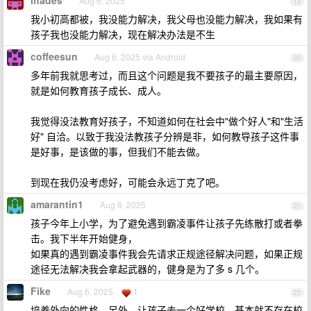
ihades
Aug 6, 2025
19
我小初高都被，我没能力解决，我父母也没能力解决，我如果有
孩子我也没能力解决，现在解决办法是不生
coffeesun
Aug 6, 2025 via Android
20
多年前我就思考过，而且这个问题是我不要孩子的最主要原因，
就是如何教育孩子成长、成人。
我觉得没法教育好孩子，不知道如何在社会中"做个好人"和"生活
好" 自洽。以致于我没法教孩子分辨是非，如何教导孩子这件事
是好事，是该做的事，但我们不能去做。
到现在我仍没考虑好，可能会永远丁克了吧。
amarantin1
Aug 6, 2025
21
孩子今年上小学，为了避免遇到霸凌事件让孩子先练散打或者拳
击。我下半年开始健身，
如果真的遇到霸凌事件我会先请求正规途径解决问题，如果正规
途径无法解决我会拿起武器的，健身是为了多 s 几个。
Fike
Aug 6, 2025
1
22
培养外向的性格，另外，让孩子去一个好学校，基本就不存在校