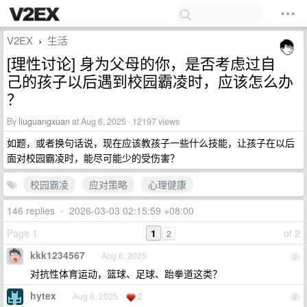
V2EX
生活
›
[理性讨论] 身为父母的你，是否考虑过自
己的孩子以后遇到校园霸凌时，应该怎么办
？
By
liuguangxuan
at Aug 6, 2025 · 12197 views
如题，或者换句话说，现在应该教孩子一些什么技能，让孩子在以后
面对校园霸凌时，能尽可能少的受伤害？
校园霸凌
应对策略
心理健康
146 replies
•
2026-03-03 02:15:59 +08:00
Page 1
1
of 2
2
kkk1234567
Aug 6, 2025
1
对抗性体育运动，篮球、足球、跆拳道这类？
hytex
Aug 6, 2025
2
2