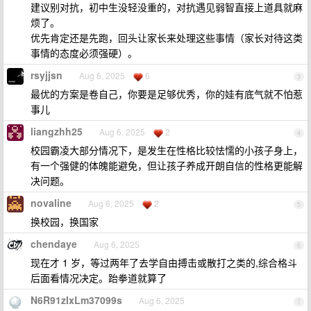
建议别对抗，初中生没轻没重的，对抗遇见弱智直接上道具就麻
烦了。
优先肯定还是先跑，回头让家长来处理这些事情（家长对待这类
事情的态度必须强硬）。
rsyjjsn
Aug 6, 2025
6
3
最优的方案是卷自己，你要是足够优秀，你的娃有底气就不怕惹
事儿
liangzhh25
Aug 6, 2025
2
4
校园霸凌大部分情况下，是发生在性格比较怯懦的小孩子身上，
有一个强健的体魄能避免，但让孩子养成开朗自信的性格更能解
决问题。
novaline
Aug 6, 2025
2
5
换校园，换国家
chendaye
Aug 6, 2025
6
现在才 1 岁，等过两年了去学自由搏击或散打之类的,综合格斗
后面看情况决定。跆拳道就算了
N6R91zIxLm37099s
Aug 6, 2025
7