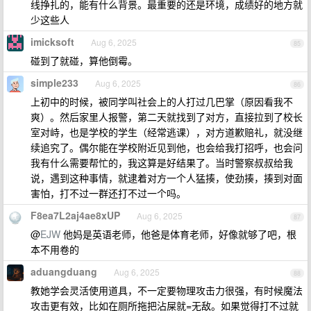
线挣扎的，能有什么背景。最重要的还是环境，成绩好的地方就
少这些人
imicksoft
Aug 6, 2025
85
碰到了就碰，算他倒霉。
simple233
Aug 6, 2025
86
上初中的时候，被同学叫社会上的人打过几巴掌（原因看我不
爽）。然后家里人报警，第二天就找到了对方，直接拉到了校长
室对峙，也是学校的学生（经常逃课），对方道歉赔礼，就没继
续追究了。偶尔能在学校附近见到他，也会给我打招呼，也会问
我有什么需要帮忙的，我这算是好结果了。当时警察叔叔给我
说，遇到这种事情，就逮着对方一个人猛揍，使劲揍，揍到对面
害怕，打不过一群还打不过一个吗。
F8ea7L2aj4ae8xUP
Aug 6, 2025
87
@
EJW
他妈是英语老师，他爸是体育老师，好像就够了吧，根
本不用卷的
aduangduang
Aug 6, 2025
88
教她学会灵活使用道具，不一定要物理攻击力很强，有时候魔法
攻击更有效，比如在厕所拖把沾屎就=无敌。如果觉得打不过就