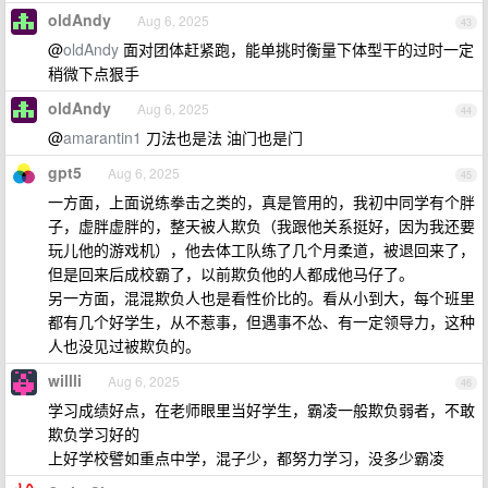
oldAndy
Aug 6, 2025
43
@
oldAndy
面对团体赶紧跑，能单挑时衡量下体型干的过时一定
稍微下点狠手
oldAndy
Aug 6, 2025
44
@
amarantin1
刀法也是法 油门也是门
gpt5
Aug 6, 2025
45
一方面，上面说练拳击之类的，真是管用的，我初中同学有个胖
子，虚胖虚胖的，整天被人欺负（我跟他关系挺好，因为我还要
玩儿他的游戏机），他去体工队练了几个月柔道，被退回来了，
但是回来后成校霸了，以前欺负他的人都成他马仔了。
另一方面，混混欺负人也是看性价比的。看从小到大，每个班里
都有几个好学生，从不惹事，但遇事不怂、有一定领导力，这种
人也没见过被欺负的。
willli
Aug 6, 2025
46
学习成绩好点，在老师眼里当好学生，霸凌一般欺负弱者，不敢
欺负学习好的
上好学校譬如重点中学，混子少，都努力学习，没多少霸凌