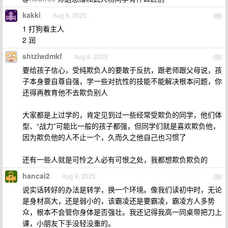
kakki
Aug 6, 2025
72
1 打狗看主人
2 润
shtzlwdmkf
Aug 6, 2025
73
要给孩子信心，受纯欺负人的要敢于反抗，跟老师跟父母说，孩
子本身要自尊自强，学一些对抗性的技能不能解决根本问题，你
还得再教育他不去欺负别人
大家都是上过学的，肯定见到过一些经常受欺负的同学，他们体
型、“战力”可能比一般的孩子都强，但同学们就是喜欢欺负他，
因为欺负他的人不止一个，久而久之他自己也习惯了
还有一些人就是可怜之人必有可恨之处，我都想欺负欺负的
hancai2
Aug 6, 2025
74
说实话转好的办法是转学，换一个环境。像我们读初中时，无论
是身材高大，还是弱小的，该霸凌还是要霸凌，霸凌方人多势
众，根本不会管你身体是否强壮。我还记得我高一同桌带把刀上
课，小朋友下手没轻没重的。