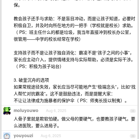
保。
教会孩子还手与求助：不是盲目冲动，而是让孩子知道，必要时
积极自卫，并及时向所在地方的一把手（学校就是校长）求助。
（ PS：班主任什么的都是垃圾，我当年直接冲到校长办公室，
很管用——中学的校长经常在学校）
支持孩子而不是让孩子独自消化：霸凌不是“孩子之间的小事”，
家长应主动介入，提供情绪支持与实际帮助，必须是实际干涉。
（ PS：积极为孩子站台）
3. 破釜沉舟的选项
如果常规途径失效，家长应当尽可能地产生“极端念头”，比如“找
人帮忙对抗霸凌”。这不是鼓励违法，而是提醒大家：
不让让法律成为施暴者的保护伞（ PS：师夷长技以制夷）。
moluyouwo
Aug 6, 2025
38
人骨子里就是欺软怕硬。做父母的要硬气，也要教孩子硬气。要
么进医院，要么进局子。
youyouzi
Aug 6, 2025
39