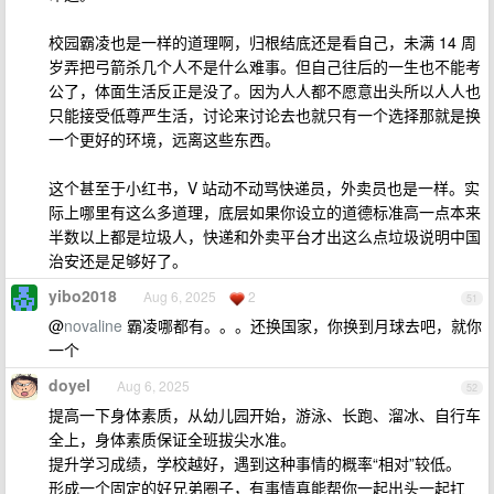
校园霸凌也是一样的道理啊，归根结底还是看自己，未满 14 周
岁弄把弓箭杀几个人不是什么难事。但自己往后的一生也不能考
公了，体面生活反正是没了。因为人人都不愿意出头所以人人也
只能接受低尊严生活，讨论来讨论去也就只有一个选择那就是换
一个更好的环境，远离这些东西。
这个甚至于小红书，V 站动不动骂快递员，外卖员也是一样。实
际上哪里有这么多道理，底层如果你设立的道德标准高一点本来
半数以上都是垃圾人，快递和外卖平台才出这么点垃圾说明中国
治安还是足够好了。
yibo2018
Aug 6, 2025
2
51
@
novaline
霸凌哪都有。。。还换国家，你换到月球去吧，就你
一个
doyel
Aug 6, 2025
52
提高一下身体素质，从幼儿园开始，游泳、长跑、溜冰、自行车
全上，身体素质保证全班拔尖水准。
提升学习成绩，学校越好，遇到这种事情的概率“相对”较低。
形成一个固定的好兄弟圈子，有事情真能帮你一起出头一起扛