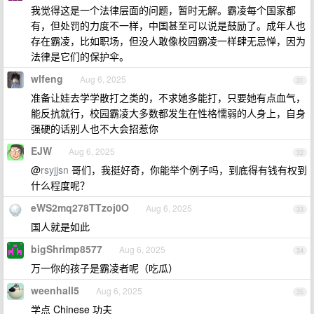
我觉得这是一个法律层面的问题，暂时无解。霸凌每个国家都
有，但处罚的力度不一样，中国甚至可以说是鼓励了。成年人也
存在霸凌，比如职场，但没人敢像校园霸凌一样肆无忌惮，因为
法律是它们的保护伞。
wlfeng
Aug 6, 2025
31
准备让娃去学学散打之类的，不求她多能打，只要她有点血气，
能反抗就行，校园霸凌大多数都发生在性格懦弱的人身上，自身
强硬的话别人也不大会招惹你
EJW
Aug 6, 2025
32
@
rsyjjsn
哥们，我挺好奇，你能举个例子吗，到底得有钱有权到
什么程度呢？
eWS2mq278TTzoj0O
Aug 6, 2025
33
国人就是如此
bigShrimp8577
Aug 6, 2025
34
万一你的孩子是霸凌者呢（吃瓜）
weenhall5
Aug 6, 2025
35
学点 Chinese 功夫