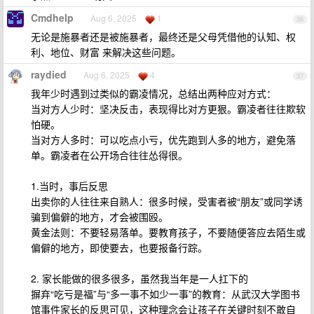
Cmdhelp
Aug 6, 2025
1
36
无论是施暴者还是被施暴者，最终还是父母凭借他的认知、权
利、地位、财富 来解决这些问题。
raydied
Aug 6, 2025
4
37
我年少时遇到过类似的霸凌情况，总结出两种应对方式：
当对方人少时：坚决反击，表现得比对方更狠。霸凌者往往欺软
怕硬。
当对方人多时：可以吃点小亏，优先跑到人多的地方，避免落
单。霸凌者在公开场合往往怂得很。
1.当时，事后反思
出卖你的人往往来自熟人：很多时候，受害者被“朋友”或同学诱
骗到偏僻的地方，才会被围殴。
黄金法则：不要轻易落单。要教育孩子，不要随便答应去陌生或
偏僻的地方，即使要去，也要报备行踪。
2. 家长能做的很多很多，虽然我当年是一人扛下的
摒弃“吃亏是福”与“多一事不如少一事”的教育：从武汉大学图书
馆事件家长的反思可见，这种理念会让孩子在关键时刻不敢自