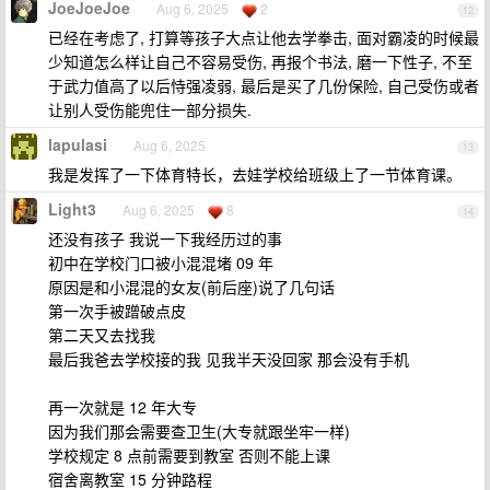
JoeJoeJoe
Aug 6, 2025
2
12
已经在考虑了, 打算等孩子大点让他去学拳击, 面对霸凌的时候最
少知道怎么样让自己不容易受伤, 再报个书法, 磨一下性子, 不至
于武力值高了以后恃强凌弱, 最后是买了几份保险, 自己受伤或者
让别人受伤能兜住一部分损失.
lapulasi
Aug 6, 2025
13
我是发挥了一下体育特长，去娃学校给班级上了一节体育课。
Light3
Aug 6, 2025
8
14
还没有孩子 我说一下我经历过的事
初中在学校门口被小混混堵 09 年
原因是和小混混的女友(前后座)说了几句话
第一次手被蹭破点皮
第二天又去找我
最后我爸去学校接的我 见我半天没回家 那会没有手机
再一次就是 12 年大专
因为我们那会需要查卫生(大专就跟坐牢一样)
学校规定 8 点前需要到教室 否则不能上课
宿舍离教室 15 分钟路程