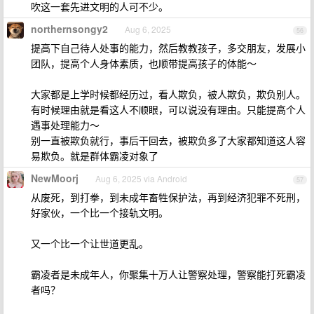
吹这一套先进文明的人可不少。
northernsongy2
Aug 6, 2025
56
提高下自己待人处事的能力，然后教教孩子，多交朋友，发展小
团队，提高个人身体素质，也顺带提高孩子的体能～
大家都是上学时候都经历过，看人欺负，被人欺负，欺负别人。
有时候理由就是看这人不顺眼，可以说没有理由。只能提高个人
遇事处理能力～
别一直被欺负就行，事后干回去，被欺负多了大家都知道这人容
易欺负。就是群体霸凌对象了
NewMoorj
Aug 6, 2025 via Android
57
从废死，到打拳，到未成年畜牲保护法，再到经济犯罪不死刑，
好家伙，一个比一个接轨文明。
又一个比一个让世道更乱。
霸凌者是未成年人，你聚集十万人让警察处理，警察能打死霸凌
者吗？