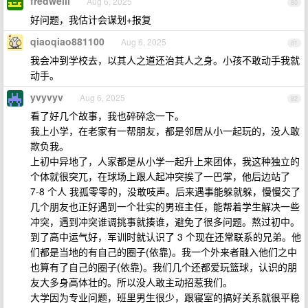
fredweili
Aug 6, 2025
80
好问题，我估计会谋划+报复
qiaoqiao881100
Aug 6, 2025
81
我会冲到学校去，以其人之道还治其人之身。小孩不敢动手我就
动手。
yvyvyv
Aug 6, 2025
82
看了好几个故事，我也碎碎念一下。
我上小学，在老家有一帮朋友，都是邻居从小一起玩的，没人敢
欺负我。
上初中异地了，人家都是从小学一起升上来团体，我这种独立的
个体就很突兀，在球场上跟人起冲突挨了一巴掌，他后边站了
7-8 个人 我孤零零的，没敢吱声。后来遇事能躲就躲，慢慢交了
几个朋友也正好遇到一个壮实的男班主任，能帮着学生解决一些
冲突，遇到冲突谁调挑事就揍谁，避免了很多问题。熬过初中。
到了高中运气好，军训时就认识了 3 个现在还常联系的兄弟。他
们都是当地的有自己的圈子(依靠)。我一个外来者融入他们之中
也算有了自己的圈子(依靠)。我们几个还都爱玩篮球，认识的朋
友大多身高体壮的。所以没人敢主动招惹我们。
大学因为专业问题，班里男生很少，跟寝室的搞好关系就很平稳