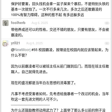
保护好要害，回头找机会拿一盆子屎来个暴扣，不是特别头铁的
基本一次就怕了。一次不行多来几次，多次之后还敢霸凌的
100%有智力障碍，这种的惹不起 有多远躲多远
foolherb
Aug 6, 2025
89
带他养成还可以的性格，交还不错的朋友，只要有朋友，不会被
霸凌的。
ytll21
Aug 6, 2025
90
@
NewMoorj
#55 校园霸凌，按理说在校园内就应该管起来，为
什么不管？
因为以前霸凌者可以被班主任从前门踹到后门，而现在班主任敢
踹人，自己就得先进去。
现在的盛况都是当年白左思想的流毒罢了。
凡事不考虑受害者如何，先考虑给施暴者一个改过的机会，当年
吹这一套先进文明的人可不少。
-------------------------------
为什么还鼓励教师动用武力了？上面举了那么多以前的例子没