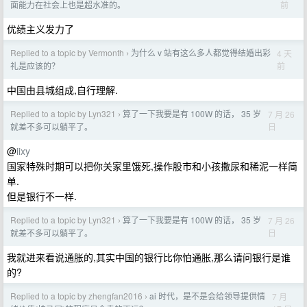
前
面能力在社会上也是超水准的。
优绩主义发力了
Replied to a topic by Vermonth
为什么 v 站有这么多人都觉得结婚出彩
4 天
›
前
礼是应该的？
中国由县城组成,自行理解.
Replied to a topic by Lyn321
算了一下我要是有 100W 的话， 35 岁
7 月 26
›
日
就差不多可以躺平了。
@
iixy
国家特殊时期可以把你关家里饿死,操作股市和小孩撒尿和稀泥一样简
单.
但是银行不一样.
Replied to a topic by Lyn321
算了一下我要是有 100W 的话， 35 岁
7 月 26
›
日
就差不多可以躺平了。
我就进来看说通胀的,其实中国的银行比你怕通胀,那么请问银行是谁
的?
Replied to a topic by zhengfan2016
ai 时代，是不是会给领导提供情
7 月
›