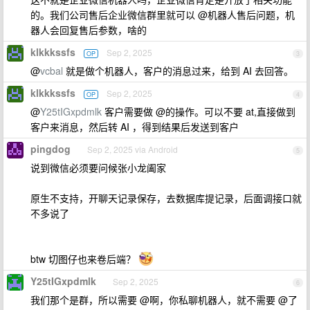
的。我们公司售后企业微信群里就可以 @机器人售后问题，机
器人会回复售后参数，啥的
klkkkssfs
Sep 2, 2025
OP
3
@
vcbal
就是做个机器人，客户的消息过来，给到 AI 去回答。
klkkkssfs
Sep 2, 2025
OP
4
@
Y25tIGxpdmlk
客户需要做 @的操作。可以不要 at,直接做到
客户来消息，然后转 AI ，得到结果后发送到客户
pingdog
Sep 2, 2025 via Android
5
说到微信必须要问候张小龙阖家
原生不支持，开聊天记录保存，去数据库提记录，后面调接口就
不多说了
btw 切图仔也来卷后端？
Y25tIGxpdmlk
Sep 2, 2025
6
我们那个是群，所以需要 @啊，你私聊机器人，就不需要 @了