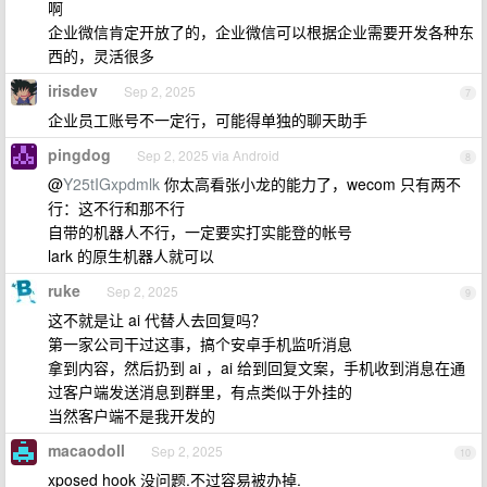
啊
企业微信肯定开放了的，企业微信可以根据企业需要开发各种东
西的，灵活很多
irisdev
Sep 2, 2025
7
企业员工账号不一定行，可能得单独的聊天助手
pingdog
Sep 2, 2025 via Android
8
@
Y25tIGxpdmlk
你太高看张小龙的能力了，wecom 只有两不
行：这不行和那不行
自带的机器人不行，一定要实打实能登的帐号
lark 的原生机器人就可以
ruke
Sep 2, 2025
9
这不就是让 ai 代替人去回复吗？
第一家公司干过这事，搞个安卓手机监听消息
拿到内容，然后扔到 ai ，ai 给到回复文案，手机收到消息在通
过客户端发送消息到群里，有点类似于外挂的
当然客户端不是我开发的
macaodoll
Sep 2, 2025
10
xposed hook 没问题.不过容易被办掉.