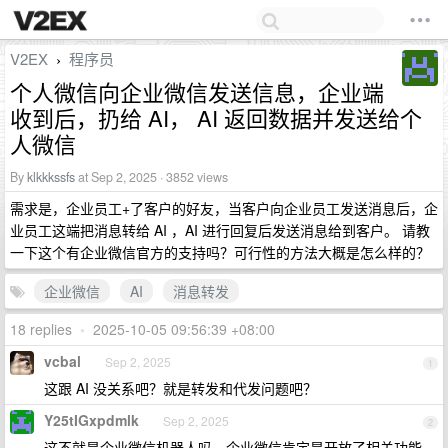
V2EX
程序员
›
个人微信向企业微信发送信息，企业端
收到后，扔给 AI， AI 返回数据并发送给个
人微信
By
klkkkssfs
at Sep 2, 2025 · 3852 views
需求是，企业员工+了客户的好友，当客户向企业员工发送消息后，企
业员工这端把消息转给 AI ，AI 进行回复后发送消息给到客户。 请教
一下这个有企业微信官方的支持吗？可行性的方法大概是怎么样的？
企业微信
AI
消息转发
18 replies
•
2025-10-05 09:56:39 +08:00
vcbal
Sep 2, 2025
1
这跟 AI 没关系吧？就是转发和代发问题吧？
Y25tIGxpdmlk
Sep 2, 2025
2
这不就是企业微信机器人吗，企业微信肯定是开放了相关功能