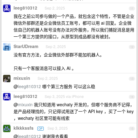
leeg810312
Sep 2, 2025
11
我在之前公司参与做的一个产品，就包含这个特性，不管是企业
微信外部群还是企业微信员工账号，都可以用 ai 回复。企业微
信自己的机器人账号没有办法对外服务，所以我们捕捉消息是用
一个第三方提供的接口，从原型到成品都没有被封。
StarUDream
Sep 2, 2025
12
没有官方方法，企业微信外部群不能加机器人。
只有一个客服消息可以接入 AI 。
mixuxin
Sep 2, 2025
13
@
leeg810312
哪个第三方服务 可以这么稳
leeg810312
Sep 3, 2025 via iPhone
14
@
mixuxin
我只知道用 wechaty 开发的，但哪个服务商不记得，
是产品经理找的，只记得试用送了一个 API key ，买了一个 key
，wechaty 社区里可能有线索
klkkkssfs
Sep 3, 2025
OP
15
@
leeg810312
谢谢我去看看