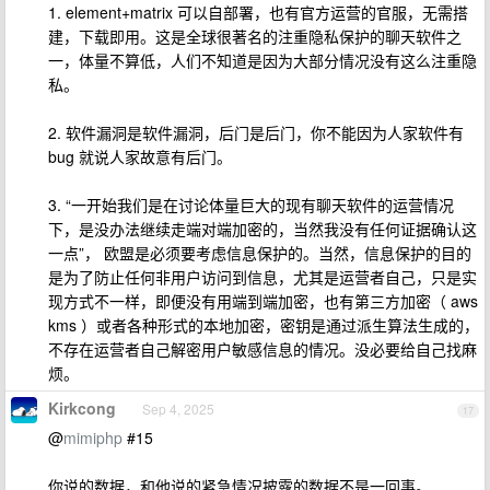
1. element+matrix 可以自部署，也有官方运营的官服，无需搭
建，下载即用。这是全球很著名的注重隐私保护的聊天软件之
一，体量不算低，人们不知道是因为大部分情况没有这么注重隐
私。
2. 软件漏洞是软件漏洞，后门是后门，你不能因为人家软件有
bug 就说人家故意有后门。
3. “一开始我们是在讨论体量巨大的现有聊天软件的运营情况
下，是没办法继续走端对端加密的，当然我没有任何证据确认这
一点”， 欧盟是必须要考虑信息保护的。当然，信息保护的目的
是为了防止任何非用户访问到信息，尤其是运营者自己，只是实
现方式不一样，即便没有用端到端加密，也有第三方加密（ aws
kms ）或者各种形式的本地加密，密钥是通过派生算法生成的，
不存在运营者自己解密用户敏感信息的情况。没必要给自己找麻
烦。
Kirkcong
Sep 4, 2025
17
@
mimiphp
#15
你说的数据，和他说的紧急情况披露的数据不是一回事。