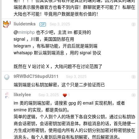
密！！！！但其实很少有软件是真正的端对端，因为真实的端对
端就表示服务器官方也看不到内容！群聊就更不可能了！私聊在
大陆也不可能！毕竟用户数据是很有价值的！
liuidetmks
Sep 3, 2025
OP
2
@
mimiphp
也不少吧，主流 im 都支持的
signal ，川普，美国国防部在用
telegram ，有私聊功能，开启后就是端到端
whatsapp 默认端到端消息 ，用的 signal 协议
既然在 V 站讨论 X ，大陆问题不在讨论范围了
9RWBdC758updU311
Sep 3, 2025
3
端到端是公私钥加解密，这个只是二步验证而已
likelylee
Sep 3, 2025
1
4
im 类的端到端加密，请搜索 gpg 的 email 实现机制，或者
smime 的实现，都是类似的。
简单的逻辑，个人到个人的场景下各自交换公钥，通过公私钥协
商会话密钥，会话密钥加密消息体。群组消息的话，首先随便一
方生成对称密钥，使用组内所有人的公钥分别加密对称密钥放在
消息头，每个人拿到后用自有私钥解密，然后解密消息。