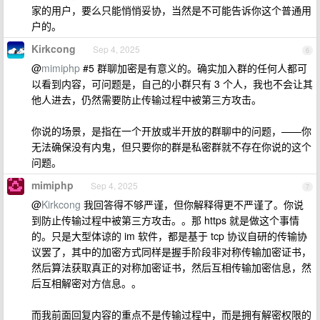
家的用户，要么只能悄悄妥协，当然是不可能告诉你这个普通用
户的。
Kirkcong
Sep 4, 2025
6
@
mimiphp
#5 群聊加密是有意义的。确实加入群的任何人都可
以看到内容，可问题是，自己的小群只有 3 个人，我也不会让其
他人进去，仍然需要防止传输过程中被第三方攻击。
你说的场景，是指在一个开放或半开放的群聊中的问题，——你
无法确保没有内鬼，但只要你的群是私密群就不存在你说的这个
问题。
mimiphp
Sep 4, 2025
7
@
Kirkcong
我回答得不够严谨，但你解释得更不严谨了。你说
到防止传输过程中被第三方攻击。。那 https 就是做这个事情
的。只是大型体谅的 im 软件，都是基于 tcp 协议自研的传输协
议罢了，其中的加密方式同样是握手阶段非对称传输加密证书，
然后算法获取真正的对称加密证书，然后互相传输加密信息，然
后互相解密对方信息。。
而我前面回复内容的重点不是传输过程中，而是拥有解密权限的