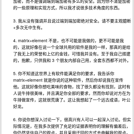
加密，而不是强调端到端加密有多么的安全。因为你不清楚加密
的一些原理和实现方式，所以我才说很多技术角度的东西。
3. 我从没有强调并且说过端到端加密绝对安全。请不要主观臆断
+多次无中生有。
4. matrix+element 不是，也不可能是我做的，更不可能是我
的，这就好像在说一个全球共用的软件是我的一样，那真的是给
了我无上的荣誉和上亿的金钱，可惜我并没有。至于我自己搭建
的，抱歉，只供我和 3 个朋友内部自己用，全套东西都不对外。
5. 你不知道这世界上有软件能满足你的要求，我告诉你
matrix+element 就是你说的这种软件，然后你却说我在宣传
他。这就好像你想吃美味的食物，找了很久都没有找到，这时有
人说牛排很美味，并且满足你全部的要求，然而你却说对方在为
牛排做宣传，这就很荒唐了。这让我想起了一个远古成语，叶公
好龙。
6. 你说你想深入讨论一下，很高兴有人可以一起深入讨论。但实
际情况是，在我多次提供了充足的证据表明你的理解有偏差后，
你仍然坚信自己的观点，并且采用迂回的方式去曲解我的观点。