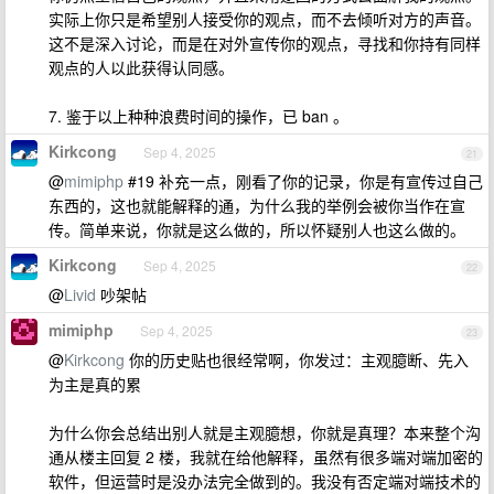
实际上你只是希望别人接受你的观点，而不去倾听对方的声音。
这不是深入讨论，而是在对外宣传你的观点，寻找和你持有同样
观点的人以此获得认同感。
7. 鉴于以上种种浪费时间的操作，已 ban 。
Kirkcong
Sep 4, 2025
21
@
mimiphp
#19 补充一点，刚看了你的记录，你是有宣传过自己
东西的，这也就能解释的通，为什么我的举例会被你当作在宣
传。简单来说，你就是这么做的，所以怀疑别人也这么做的。
Kirkcong
Sep 4, 2025
22
@
Livid
吵架帖
mimiphp
Sep 4, 2025
23
@
Kirkcong
你的历史贴也很经常啊，你发过：主观臆断、先入
为主是真的累
为什么你会总结出别人就是主观臆想，你就是真理？本来整个沟
通从楼主回复 2 楼，我就在给他解释，虽然有很多端对端加密的
软件，但运营时是没办法完全做到的。我没有否定端对端技术的