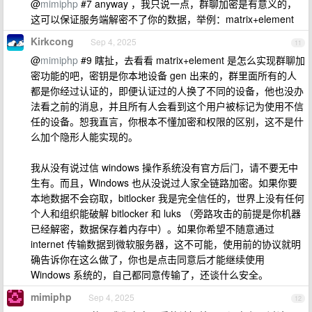
@
mimiphp
#7 anyway ，我只说一点，群聊加密是有意义的，
这可以保证服务端解密不了你的数据，举例：matrix+element
Kirkcong
Sep 4, 2025
11
@
mimiphp
#9 瞎扯，去看看 matrix+element 是怎么实现群聊加
密功能的吧，密钥是你本地设备 gen 出来的，群里面所有的人
都是你经过认证的，即便认证过的人换了不同的设备，他也没办
法看之前的消息，并且所有人会看到这个用户被标记为使用不信
任的设备。恕我直言，你根本不懂加密和权限的区别，这不是什
么加个隐形人能实现的。
我从没有说过信 windows 操作系统没有官方后门，请不要无中
生有。而且，Windows 也从没说过人家全链路加密。如果你要
本地数据不会窃取，bitlocker 我是完全信任的，世界上没有任何
个人和组织能破解 bitlocker 和 luks （旁路攻击的前提是你机器
已经解密，数据保存着内存中）。如果你希望不随意通过
internet 传输数据到微软服务器，这不可能，使用前的协议就明
确告诉你在这么做了，你也是点击同意后才能继续使用
Windows 系统的，自己都同意传输了，还谈什么安全。
mimiphp
Sep 4, 2025
12