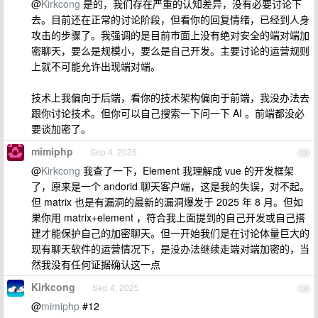
@
Kirkcong
是的，我们存在严重的认知差异，没有必要讨论下
去。目前还在正常的讨论阶段，但看你的回复情绪，已经到人身
攻击的步骤了。我强调的是目前市面上没有绝对安全的端对端加
密聊天，要么是规模小，要么是自己开发。主要讨论的运营规则
上就不可能允许出现端对端。
技术上我偏向于后端，看你的技术架构偏向于前端，我没办法去
跟你讨论技术。但你可以自己搜索一下问一下 AI 。前端都没必
要谈加密了。
mimiphp
Sep 4, 2025
13
@
Kirkcong
我查了一下，Element 我理解成 vue 的开发框架
了，原来是一个 andorid 聊天客户端，这是我的失误，对不起。
但 matrix 也是有漏洞的最新的漏洞爆发于 2025 年 8 月。但如
果你用 matrix+element ，符合我上面提到的自己开发或自己搭
建才能保护自己的加密聊天。但一开始我们是在讨论体量巨大的
现有聊天软件的运营情况下，是没办法继续走端对端加密的，当
然我没有任何证据确认这一点
Kirkcong
Sep 4, 2025
14
@
mimiphp
#12