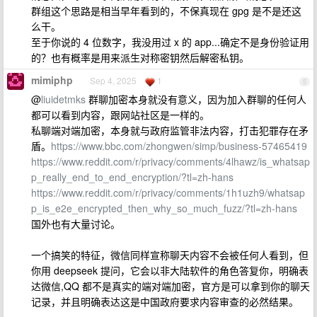
群组这个思路是相当早年看到的，不保真现在 gpg 是不是还这
么干。
至于你说的 4 位数字，我没用过 x 的 app...确定不是身份验证用
的？也有概率是用来派生对称密钥然后解密私钥。
mimiphp
Sep 4, 2025
1
5
@
liuidetmks
群聊加密本身就没有意义，因为加入群聊的任何人
都可以看到内容，跟网站社区是一样的。
私聊端对端加密，本身就与政府监管非法内容，打击犯罪存在矛
盾。
https://www.bbc.com/zhongwen/simp/business-57465419
https://www.reddit.com/r/privacy/comments/4lhawz/is_whatsap
p_really_end_to_end_encryption/?tl=zh-hans
https://www.reddit.com/r/privacy/comments/1h1uzh9/whatsap
p_is_e2e_encrypted_then_why_so_much_fuzz/?tl=zh-hans
国外也有大量讨论。
一个搞笑的特征，微信同样宣称聊天内容不会被任何人看到，但
你用 deepseek 提问，它会以非大陆软件的角色答复你，明确表
达微信,QQ 都不是真实的端对端加密，官方是可以拿到你的聊天
记录，并且明确表达这是中国政府要求内容审查的必然结果。