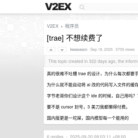
V2EX
程序员
›
[trae] 不想续费了
kwaeason
·
Sep 18, 2025
· 3705 views
This topic created in 322 days ago, the info
真的很难不吐槽 trae 的设计，为什么每次都要
为什么就不能自动将 ai 改的代码写入文件的缓存
字节老哥你们设计这个 ide 的时候，自己用吗？
要不是 cursor 封号，3 美刀我都懒得付费。
国内版更是一坨屎，国内模型每一个能用的
6 replies
•
2025-09-20 09:03:11 +08:00