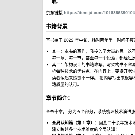
取
。
京东链接
https://item.jd.com/1018365390104
书籍背景
写书始于 2022 年中旬，耗时两年半。时间不
其一：本书的写作，我投入了大量心思。这不是自
每一章、每一节，甚至每一个段落，都经过
其二：架构设计的书籍难写。写架构书不容
析每种技术的优缺点。在内容上，要避开老生常
读者读起来感觉不一样。 把内容写出来很容易，但要
籍质量的认可。
章节简介：
全书十章， 分为五个部分，系统梳理技术演进
全局认知篇（第 1 章）
：回溯二十余年技术
建立跨越多个技术维度的全局认知！