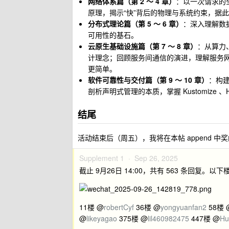
网络体系篇（第 2 ～ 4 章）
：以一次请求的
原理，揭示“快”背后的物理与系统约束，据
分布式理论篇（第 5 ～ 6 章）
：深入理解数
可用性的基石。
云原生基础设施篇（第 7 ～ 8 章）
：从算力、
计理念；回顾服务间通信的演进，理解服务
更简单。
软件可靠性与交付篇（第 9 ～ 10 章）
：构
剖析声明式管理的本质，掌握 Kustomize 、
结尾
活动结束后（周五），我将在本帖 append 
Supplement 1 ·
Sep 26, 2025
截止 9月26日 14:00，共有 563 条回复。以
11楼 @
robertCyf
36楼 @
yongyuanfan2
58楼 
@
likeyagao
375楼 @
lil460982475
447楼 @
Hu