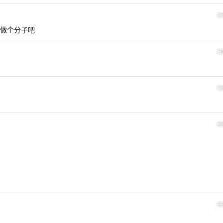
1
做个分子吧
1
1
2
2