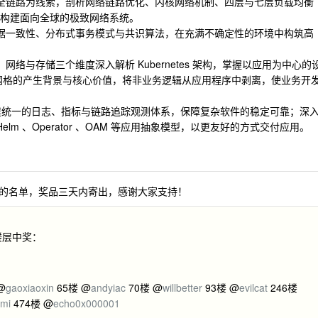
全链路为线索，剖析网络链路优化、内核网络机制、四层与七层负载均衡
此构建面向全球的极致网络系统。
据一致性、分布式事务模式与共识算法，在充满不确定性的环境中构筑高
网络与存储三个维度深入解析 Kubernetes 架构，掌握以应用为中心的
网格的产生背景与核心价值，将非业务逻辑从应用程序中剥离，使业务开
建统一的日志、指标与链路追踪观测体系，保障复杂软件的稳定可靠；深
Helm 、Operator 、OAM 等应用抽象模型，以更友好的方式交付应用。
中奖的名单，奖品三天内寄出，感谢大家支持！
下楼层中奖：
@
gaoxiaoxin
65楼 @
andyiac
70楼 @
willbetter
93楼 @
evilcat
246楼
mi
474楼 @
echo0x000001