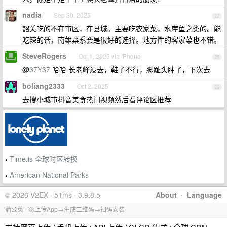
nadia
Sep 30, 2025
27
韶关吃的不在市区，在县城。主要吃农家菜，水库鱼之类的。能
吃辣的话，南雄菜系会是很好的选择。地方性的客家菜也不错。
SteveRogers
Oct 1, 2025 via iPhone
28
@
37Y37
哈哈 长老峰没去，鞋子不行，脚趾头肿了，下次去
boliang2333
Oct 2, 2025
29
去搜小城市抖音美食热门视频然后看评论区推荐
Time.is 全球时区转换
›
American National Parks
›
© 2026 V2EX · 51ms · 3.9.8.5
About
·
Language
蒲公英 - 🚀上传App→生成二维码→扫码安装