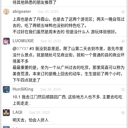
待其他熟悉的朋友推荐了
abigeater
Sep 30, 2025
5
上周也是去了丹霞山，也是去了这两个游览区；两天一晚自驾过
去的，吃了两顿五味鸭也没别的特色吃了。
不过好在我们虽然是周末去的 但是没什么人 游玩体验很好。
LUOMUXIE
Sep 30, 2025
6
@
37Y37
#3 我没到县里逛，爬了山第二天去到市里，首先市里
没什么景点，就是随处可见商业街，就和一个普通的县的商业环
境差不多
最最重要的是，坐为一个从广州过去的吃货，那里简直可以称为
美食荒漠，本来订的是晚上回去的动车，生生提前了两个小时，
下午四点就走了
HunSiKing
Sep 30, 2025
7
10.1 我去江门然后顺路回广西, 这些地方人也不多, 主要去吃吃
上街走走.
LAQI
Sep 30, 2025
8
明天去，怕会人挤人