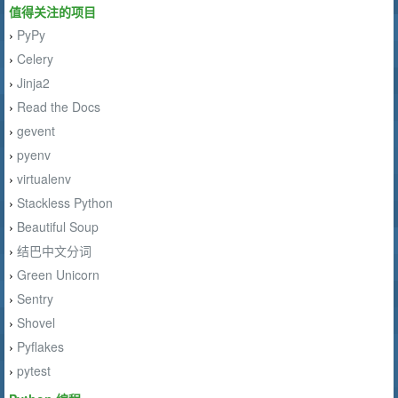
值得关注的项目
PyPy
›
Celery
›
Jinja2
›
Read the Docs
›
gevent
›
pyenv
›
virtualenv
›
Stackless Python
›
Beautiful Soup
›
结巴中文分词
›
Green Unicorn
›
Sentry
›
Shovel
›
Pyflakes
›
pytest
›