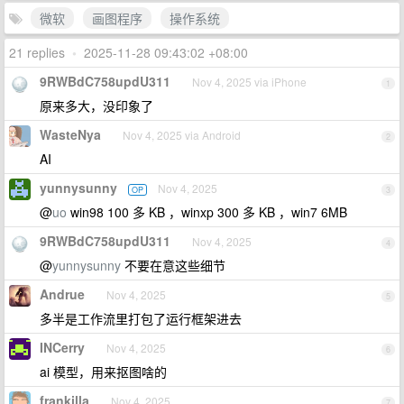
微软
画图程序
操作系统
21 replies
•
2025-11-28 09:43:02 +08:00
9RWBdC758updU311
Nov 4, 2025 via iPhone
1
原来多大，没印象了
WasteNya
Nov 4, 2025 via Android
2
AI
yunnysunny
Nov 4, 2025
OP
3
@
uo
win98 100 多 KB ，winxp 300 多 KB ，win7 6MB
9RWBdC758updU311
Nov 4, 2025
4
@
yunnysunny
不要在意这些细节
Andrue
Nov 4, 2025
5
多半是工作流里打包了运行框架进去
INCerry
Nov 4, 2025
6
ai 模型，用来抠图啥的
frankilla
Nov 4, 2025
7