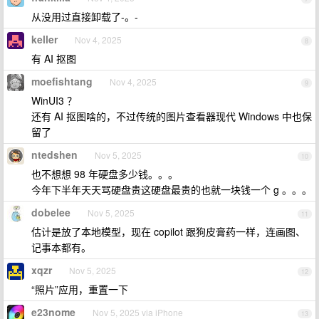
从没用过直接卸载了-。-
keller
Nov 4, 2025
8
有 AI 抠图
moefishtang
Nov 4, 2025
9
WinUI3 ？
还有 AI 抠图啥的，不过传统的图片查看器现代 Windows 中也保
留了
ntedshen
Nov 5, 2025
10
也不想想 98 年硬盘多少钱。。。
今年下半年天天骂硬盘贵这硬盘最贵的也就一块钱一个 g 。。。
dobelee
Nov 5, 2025
11
估计是放了本地模型，现在 copilot 跟狗皮膏药一样，连画图、
记事本都有。
xqzr
Nov 5, 2025
12
“照片”应用，重置一下
e23nome
Nov 5, 2025 via iPhone
13