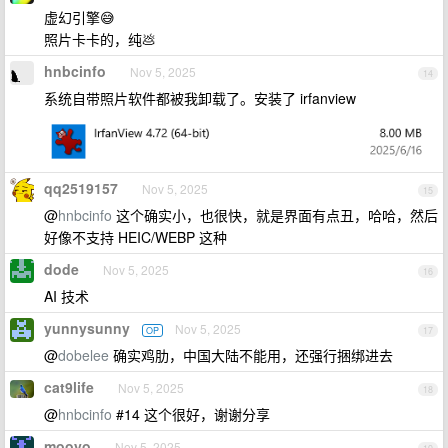
虚幻引擎😅
照片卡卡的，纯💩
hnbcinfo
Nov 5, 2025
14
系统自带照片软件都被我卸载了。安装了 irfanview
qq2519157
Nov 5, 2025
15
@
hnbcinfo
这个确实小，也很快，就是界面有点丑，哈哈，然后
好像不支持 HEIC/WEBP 这种
dode
Nov 5, 2025
16
AI 技术
yunnysunny
Nov 5, 2025
OP
17
@
dobelee
确实鸡肋，中国大陆不能用，还强行捆绑进去
cat9life
Nov 5, 2025
18
@
hnbcinfo
#14 这个很好，谢谢分享
mooyo
Nov 5, 2025