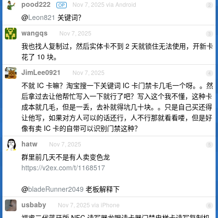
pood222
Nov 7, 2025 via Android
OP
2
@
Leon821
关键词？
wangqs
Nov 7, 2025
3
我也找人复制过，然后实体卡不到 2 天就锁住无法使用，开新卡
花了 10 块。
JimLee0921
Nov 7, 2025
4
不就 IC 卡嘛？淘宝搜一下关键词 IC 卡门禁卡几毛一个呀。。然
后拿过去让他帮忙写入一下就行了吧？写入这个我不懂，这种卡
成本就几毛，但是一丢，去补就得坑几十块。。只是自己买还得
让他写，如果对方人可以的话还行，人不行那就看看喽，但是好
像有卖 IC 卡的自带可以识别门禁这种？
hatw
Nov 7, 2025
5
群里前几天不是有人卖变色龙
https://v2ex.com/t/1168517
@
bladeRunner2049
老板解释下
usbaby
Nov 7, 2025 via iPhone
6
福睿三代蓝牙版 NFC 读写器龙眼读卡器门禁电梯卡读写复制机