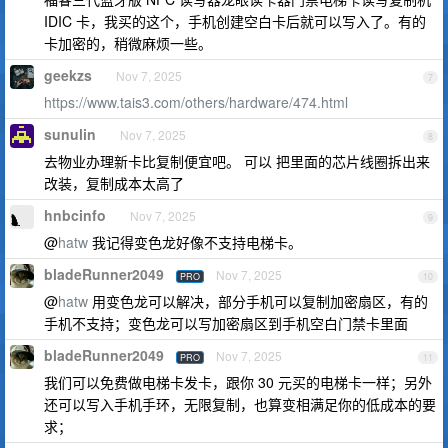
IDIC 卡，我买的这个，手机创建空白卡后就可以写入了。有的
卡加密的，稍微麻烦一些。
geekzs
Nov 7, 2025
7
https://www.tais3.com/others/hardware/474.html
sunulin
Nov 7, 2025
8
去物业办理新卡比复制便宜吧。 可以 把里面的芯片线圈拆出来
改装，复制成本太高了
hnbcinfo
Nov 7, 2025
9
@
hatw
我记得变色龙好像不支持电梯卡。
bladeRunner2049
Nov 7, 2025
PRO
10
@
hatw
用变色龙可以解决，部分手机可以复制加密扇区，有的
手机不支持；变色龙可以写加密扇区到手机空白门禁卡里面
bladeRunner2049
Nov 7, 2025
PRO
11
我们可以免费做电梯卡发卡，跟你 30 元买的电梯卡一样；另外
还可以写入手机手环，无限复制，也算变相满足你的低成本的要
求；