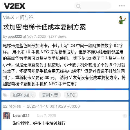
V2EX
问与答
›
求加密电梯卡低成本复制方案
By
pood222
at Nov 7, 2025 · 3277 views
电梯卡是蓝色圆形加密卡，卡片上写“DS 中间一段阿拉伯数字 IC”字
样。 用小米 10 手机 NFC 无法复制成功，但是不懂为啥看到邻居用
的高端华为手机可以复制到手机使用。 线下花 30 找了门店复制一张
小卡，但是无法复制到手机使用。小卡放手机外套用了不到 5 个月就
失效了，怀疑可能是手机启用无线充电烧坏？但是老板说不排除时间
到了，重新制卡又要花 30 元。 请问 V 友有没有低成本复制方案，将
加密电梯卡复制到手机和 NFC 手环使用？
加密电梯卡
复制方案
NFC
22 replies
•
2025-11-10 09:19:29 +08:00
Leon821
Nov 7, 2025
1
淘宝搜搜，好多十多块钱就行