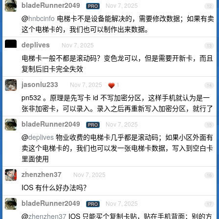
bladeRunner2049
Nov 7, 2025
PRO
12
@
hnbcinfo
电梯卡不是设备能解决的，需要修改数据；如果有卖
这个电梯卡的，我们也可以制作出来数据。
deplives
Nov 7, 2025
13
电梯卡一般不都是滚动码？变色龙可以，但是需要开新卡，而且
复制后旧卡完全失效
jasonlu233
Nov 7, 2025
1
14
pn532 。原理是先写卡 id 不写加密分区，这样手机就认为是一
张非加密卡，可以录入。录入之后再重新写入加密分区，就行了
bladeRunner2049
Nov 7, 2025
PRO
15
@
deplives
物业收费的电梯卡几乎都是滚动码；如果小区外面有
卖这个电梯卡的，我们也可以发一张电梯卡数据，写入到空白卡
里面使用
zhenzhen37
Nov 7, 2025
16
IOS 有什么好办法吗？
bladeRunner2049
Nov 7, 2025
PRO
17
@
zhenzhen37
IOS 只能买个复制卡贴，贴在手机背面；别的方