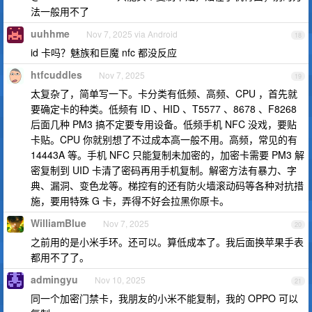
法一般用不了
uuhhme
Nov 7, 2025 via Android
18
id 卡吗？魅族和巨魔 nfc 都没反应
htfcuddles
Nov 7, 2025
19
太复杂了，简单写一下。卡分类有低频、高频、CPU ，首先就
要确定卡的种类。低频有 ID 、HID 、T5577 、8678 、F8268
后面几种 PM3 搞不定要专用设备。低频手机 NFC 没戏，要贴
卡贴。CPU 你就别想了不过成本高一般不用。高频，常见的有
14443A 等。手机 NFC 只能复制未加密的，加密卡需要 PM3 解
密复制到 UID 卡清了密码再用手机复制。解密方法有暴力、字
典、漏洞、变色龙等。梯控有的还有防火墙滚动码等各种对抗措
施，要用特殊 G 卡，弄得不好会拉黑你原卡。
WilliamBlue
Nov 7, 2025
20
之前用的是小米手环。还可以。算低成本了。我后面换苹果手表
都用不了了。
admingyu
Nov 10, 2025
21
同一个加密门禁卡，我朋友的小米不能复制，我的 OPPO 可以