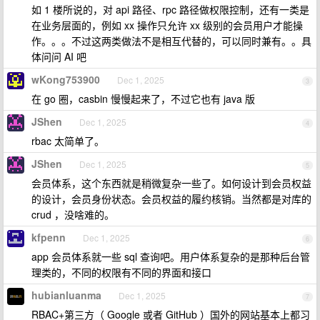
如 1 楼所说的，对 api 路径、rpc 路径做权限控制，还有一类是
在业务层面的，例如 xx 操作只允许 xx 级别的会员用户才能操
作。。。不过这两类做法不是相互代替的，可以同时兼有。。具
体问问 AI 吧
wKong753900
Dec 1, 2025
3
在 go 圈，casbin 慢慢起来了，不过它也有 java 版
JShen
Dec 1, 2025
4
rbac 太简单了。
JShen
Dec 1, 2025
5
会员体系，这个东西就是稍微复杂一些了。如何设计到会员权益
的设计，会员身份状态。会员权益的履约核销。当然都是对库的
crud ，没啥难的。
kfpenn
Dec 1, 2025
6
app 会员体系就一些 sql 查询吧。用户体系复杂的是那种后台管
理类的，不同的权限有不同的界面和接口
hubianluanma
Dec 1, 2025
7
RBAC+第三方（ Google 或者 GitHub ）国外的网站基本上都习