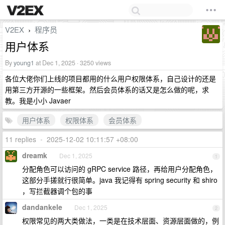
V2EX
程序员
›
用户体系
By
young1
at Dec 1, 2025 · 3250 views
各位大佬你们上线的项目都用的什么用户权限体系，自己设计的还是
用第三方开源的一些框架。然后会员体系的话又是怎么做的呢，求
教。我是小小 Javaer
用户体系
权限体系
会员体系
11 replies
•
2025-12-02 10:11:57 +08:00
dreamk
Dec 1, 2025
1
分配角色可以访问的 gRPC service 路径，再给用户分配角色，
这部分手搓就行很简单。java 我记得有 spring security 和 shiro
，写拦截器调个包的事
dandankele
Dec 1, 2025
2
权限常见的两大类做法，一类是在技术层面、资源层面做的，例