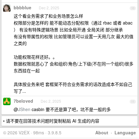
bbbblue
Dec 2, 2025
10
这个看业务需求了和业务场景怎么样
权限部分是怎样的 能不能动态分配权限（通过 rbac 或者 abac
） 有没有特殊逻辑场景 比如全局开通 全局关闭 部分继承
有没有带属性的权限 比如管理员可以设置一天用几次 最大的值
之类的
功能权限花样还好。。
数据权限就恶心了 会和组织/角色/上下级(不在同一个组织)很多
东西挂在一起
具体按业务来吧 套框架不符合业务需求的话改造成本不如自己
写了...
7beloved
Dec 2, 2025
11
@
JShen
casbin 要不还是算了吧，坑不是一般的多
• 请不要在回答技术问题时复制粘贴 AI 生成的内容
© 2026 V2EX · 98ms · 3.9.8.5
About
·
Language