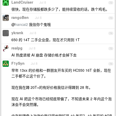
LandCruiser
Jul 8
72
很快，现在存储股都跌多少了，能持续营收的话，跌个鸡毛。
rangoBen
Jul 8
73
@
hancai2
我信你个鬼哦
ykrank
Jul 8
74
650 的 14T 二手企业盘，现在才只用到 1T
realpg
Jul 8
75
AI 热度退坡 AI 崩盘 存储价格才会掉下去
F1ySyn
Jul 8
76
早年 13xx 的价格和一群朋友开车买的 HC550 16T 全新，现在
二手都不止这个价了。
现在我在蹲 20T+的有好价格我估计得蹲到 28 年。
现在 AI 把这个市场已经彻底带偏了，不知道未来 2 年内这个泡
沫会不会突然爆。
内存和硬盘上次涨价我记得也刚好是 10 年前？ 10 年前的 8GB