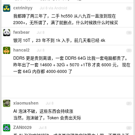
cxtrinityy
Jul 8 via Android
18
我都蹲了两三年了，二手 hc550 从八九百一直涨到现在
2300+，无所谓了，满了就删点，什么时候跌什么时候买
fwxbear
Jul 8
19
银河 10T ，23 年不到 1k 入手，前几天看已经 4k
hancai2
Jul 8
20
DDR5 更是贵到离谱，一套 DDR5 64G 比我一套电脑都贵了。
昨年出了一套 14600 + 32G + 5070 +1TB 才卖 6000 元， 现在
一套 64G 内存都 4000-6000 了
xiaomushen
Jul 8
21
AI 泡沫不破，这些东西会持续涨
当然，泡沫破了，Token 会贵出天际
ZAN0029
Jul 8
22