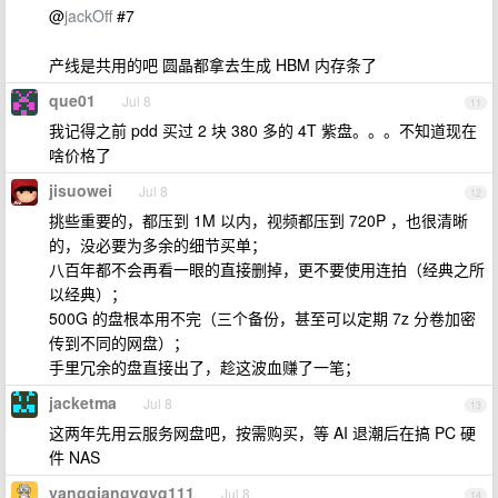
@
jackOff
#7
产线是共用的吧 圆晶都拿去生成 HBM 内存条了
que01
Jul 8
11
我记得之前 pdd 买过 2 块 380 多的 4T 紫盘。。。不知道现在
啥价格了
jisuowei
Jul 8
12
挑些重要的，都压到 1M 以内，视频都压到 720P ，也很清晰
的，没必要为多余的细节买单；
八百年都不会再看一眼的直接删掉，更不要使用连拍（经典之所
以经典）；
500G 的盘根本用不完（三个备份，甚至可以定期 7z 分卷加密
传到不同的网盘）；
手里冗余的盘直接出了，趁这波血赚了一笔；
jacketma
Jul 8
13
这两年先用云服务网盘吧，按需购买，等 AI 退潮后在搞 PC 硬
件 NAS
yangqiangyqyq111
Jul 8
14