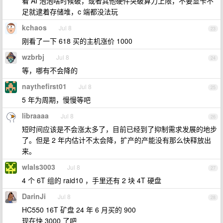
看 AI 泡泡啥时候破，或者其他硬件突破算力上限，不要显卡不
足就逮着存储堆，c 端都没法玩
kchaos
Jul 8
23
刚看了一下 618 买的主机涨价 1000
wzbrbj
Jul 8
24
等，哪有不会降的
naythefirst01
Jul 8
25
5 年为周期，慢慢等吧
libraaaa
Jul 8
26
短时间应该是不会涨太多了，目前已经到了抑制需求发展的地步
了。但是 2 年内估计不太会降，扩产的产能没有那么快释放出
来。
wlals3003
Jul 8
27
4 个 6T 组的 raid10 ，手里还有 2 块 4T 硬盘
DarinJi
Jul 8
28
HC550 16T 矿盘 24 年 6 月买的 900
现在快 3000 了吧