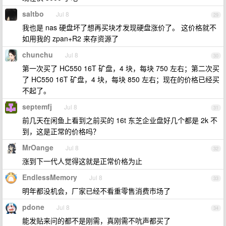
saltbo
Jul 8
29
我也是 nas 硬盘坏了想再买块才发现硬盘涨价了。 这价格就不
如用我的 zpan+R2 来存资源了
chunchu
Jul 8
30
第一次买了 HC550 16T 矿盘，4 块，每块 750 左右；第二次买
了 HC550 16T 矿盘，4 块，每块 850 左右；现在的价格已经买
不起了。
septemfj
Jul 8
31
前几天在闲鱼上看到之前买的 16t 东芝企业盘好几个都是 2k 不
到，这是正常的价格吗？
MrOange
Jul 8
32
涨到下一代人觉得这就是正常价格为止
EndlessMemory
Jul 8
33
明年都没机会，厂家已经不看重零售消费市场了
pdone
Jul 8
34
能发贴来问的都不是刚需，真刚需不吭声都买了