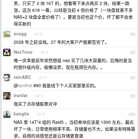
贵，只买了 2 块 16T 的，想着等下来点再买 2 块，结果一路
涨，这次 618 一看，以经是当初 4 倍价格了（一块盘就差不多
NAS+2 块盘全套价格了）。要是当初也这个价，坏了都不会舍
得买新的
scegg
Jul 9
96
2028 年之前没戏。27 年的大客户产能都签完了。
NexTooo
Jul 9
97
唯一庆幸是前年突然想组 nas 买了几块大容量的，后悔的是当
时想升级内存，偷懒没弄，现在瓶颈在内存。。
rainABC
Jul 9
98
@
iamfirst
#90 我是线下个人买家那里买的。
irunfat
Jul 9
99
我买了点存储股票对冲
kang0x
Jul 9
100
NAS 里 14T*4 组的 Raid5 ，当初单块应该是 1300 左右，最近
坏了一块，日常使用频率不高、存储量也不大。如果没有特殊需
求，自用的话感觉还是云存储更靠谱