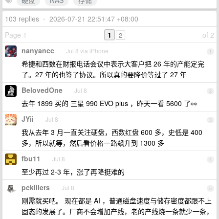
硬盘
NAS
存储
103 replies
•
2026-07-21 22:51:47 +08:00
Page 1
1
of 2
2
nanyancc
Jul 8 via iPhone
1
希捷和西数在财报电话会议中表示大客户把 26 年的产能定完
了。27 年的也签了协议。所以真的要降价等过了 27 年
BelovedOne
Jul 8
2
去年 1899 买的 三星 990 EVO plus ，昨天一看 5600 了👀
JYii
Jul 8
3
我从去年 3 月一直关注硬盘，西数红盘 600 多，史低是 400
多，所以就等，然后看价格一路飙升到 1300 多
fbu11
Jul 8
4
至少再过 2-3 年，涨了再降挺难的
pckillers
Jul 8
5
刚需就买吧。 现在都是 AI ，普通磁盘速度与储存密度都跟不上
固态的发展了。厂商不会增加产线，老的产线烧一条就少一条，