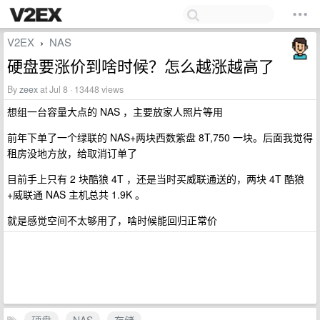
V2EX
NAS
›
硬盘要涨价到啥时候？怎么越涨越高了
By
zeex
at Jul 8 · 13448 views
想组一台容量大点的 NAS ，主要放家人照片等用
前年下单了一个绿联的 NAS+两块西数紫盘 8T,750 一块。后面我觉得
租房没地方放，给取消订单了
目前手上只有 2 块酷狼 4T ，还是当时买威联通送的，两块 4T 酷狼
+威联通 NAS 主机总共 1.9K 。
就是感觉空间不太够用了，啥时候能回归正常价