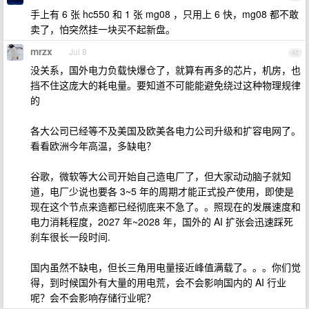
手上有 6 张 hc550 和 1 张 mg08 ，只用上 6 快，mg08 都不敢
卖了，怕突然挂一块买不起新盘。
mrzx
Jul 8
42
没关系，国外电力负载快爆仓了，就算有再多的芯片，机房，也
挡不住这庞大的耗电量。要知道不可能能避免绕过这种物理规律
的
各大公司已经等不及美国及欧美各电力公司升级和扩容电网了。
看看欧洲今年高温，多缺电？
谷歌，微软等大公司开始自己造电厂了，但大家动动脑子就知
道，电厂少说也要各 3~5 年的周期才能正式投产使用，即使是
现在这个节点来造都已经彻底来不急了。。照现在的发展速度和
电力消耗程度，2027 年~2028 年，国外的 AI 扩张会迅速踩死
刹车很长一段时间.
国内虽然不缺电，但长三角用电量接近峰值满载了。。。你们觉
得，到时候国外有大量的用电荒，会不会影响国内的 AI 行业
呢？会不会影响存储行业呢？