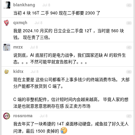
blankhang
Jul 8
43
当初 4 块 16T 二手 940 现在二手都要 2300 了
qxmqh
Jul 8
44
我是 2024.10 月买的 日立企业二手盘 12T ，当时是 560 块
钱。 现在贵了三倍。
mrzx
Jul 8
45
说到底，AI 底层打的是电力战争，我们国家还缺 AI 的软件生
态。。。不然可能早就宣告胜利了。。。
kidtx
Jul 8
46
现在主要是 这些公司都看不上事多钱少的终端消费市场。 大部
分产能都不放货到 C 端了。
C 端的非整机配件，估计短时间内会越来越高， 毕竟人家的想
法是也就意思意思刷存在感 反正卖方市场
rossroma
Jul 8
47
我去年买了一块希捷的 14T 桌面移动硬盘，咸鱼挂了好久无人
问津，最后 1500 卖掉的