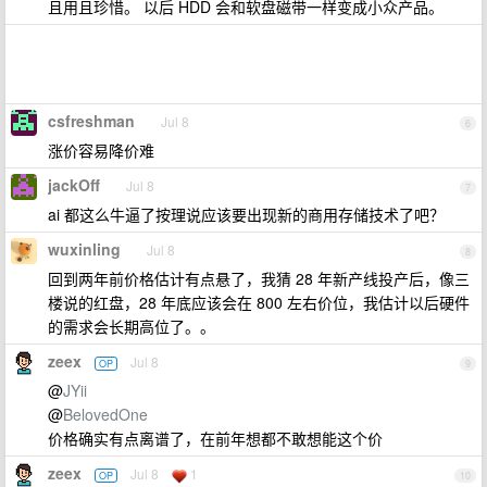
且用且珍惜。 以后 HDD 会和软盘磁带一样变成小众产品。
csfreshman
Jul 8
6
涨价容易降价难
jackOff
Jul 8
7
ai 都这么牛逼了按理说应该要出现新的商用存储技术了吧？
wuxinling
Jul 8
8
回到两年前价格估计有点悬了，我猜 28 年新产线投产后，像三
楼说的红盘，28 年底应该会在 800 左右价位，我估计以后硬件
的需求会长期高位了。。
zeex
Jul 8
OP
9
@
JYii
@
BelovedOne
价格确实有点离谱了，在前年想都不敢想能这个价
zeex
Jul 8
1
OP
10