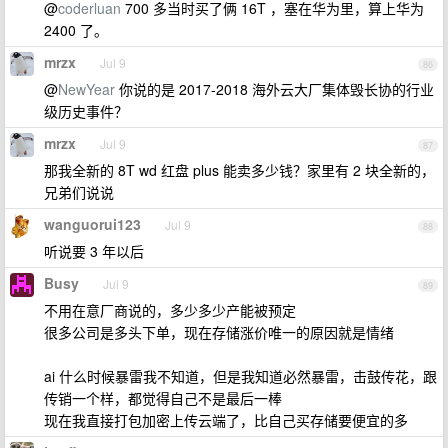
@
coderluan
700 多当时买了俩 16T ，塞在华为里，算上华为
2400 了。
mrzx
Jul 9
86
@
NewYear
你说的是 2017-2018 海外云大厂集体毁长协的行业
级历史事件？
mrzx
Jul 9
87
那我全新的 8T wd 红盘 plus 能卖多少钱？家里有 2 块全新的，
兄弟们说说
wanguorui123
Jul 9
88
听说要 3 年以后
Busy
Jul 9
89
不用在意厂商说的，多少多少产能被预定
很多公司是多头下单，现在存储涨价唯一的原因就是情绪
ai 什么时候暴雷我不知道，但是我知道必然暴雷，击鼓传花，跟
传销一个样，都觉得自己不是最后一棒
现在我直接打包加密上传云端了，比自己买存储要便宜的多