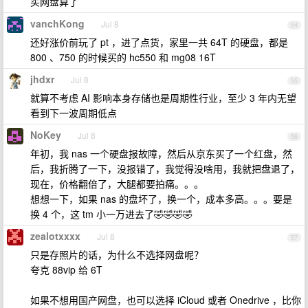
买网盘算了
vanchKong
Jul 8
54
还好涨价前玩了 pt ，进了点货，家里一共 64T 的硬盘，都是
800 、750 的时候买的 hc550 和 mg08 16T
jhdxr
Jul 8
55
就算不考虑 AI 影响本身存储也是周期性行业，至少 3 年内无望
看到下一波周期低点
NoKey
Jul 8
56
年初，我 nas 一个硬盘报故障，然后从京东买了一个红盘，然
后，我折腾了一下，没报错了，我觉得没啥用，我就把盘退了，
现在，价格翻倍了，大腿都要拍痛。。。
想想一下，如果 nas 的盘坏了，换一个，成本多高。。。要是
换 4 个，这 tm 小一万进去了🤣🤣🤣🤣
zealotxxxx
Jul 8
57
只是存照片的话，为什么不选择网盘呢？
夸克 88vip 给 6T
如果不想用国产网盘，也可以选择 iCloud 或者 Onedrive ，比你