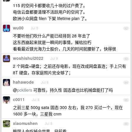
115 的空间卡都要收几十块的过户费了。
电信云盘都要清理不活跃用户的空间了。
欧洲小众网盘 filen 下架 lifetime plan 了。
wu00
Jul 8
62
不要听他们吹什么产能已经排到 28 年去了
这东西崩起来就是一瞬间的事情，摧枯拉朽
看看最近镁光海力士股价，几天的时间就腰斩了，快得很
woshishui2022
Jul 8
63
2 个网盘+硬盘；之前还存电影，现在改成网盘直连；手上只有
8T 硬盘，存家庭照片完全够了；
hahawode
Jul 8
64
@
pckillers
可靠性，持久性 固态盘也比机械盘能打了吗
c0011
Jul 8
65
之前三星 500g sata 固态 300 左右，我 270 买过一个，现在
1600 多一块，三星我 cnm
xiaomushen
Jul 8
66
韩国人会吃掉全世界，目前看