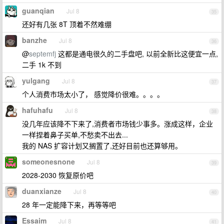
guanqian
Jul 8
35
还好有几张 8T 顶着不然难绷
banzhe
Jul 8
36
@
septemfj
这都是通电很久的二手盘吧, 以前全新比这便宜一点,
二手 1k 不到
yulgang
Jul 8
37
个人消费市场太小了， 感觉降价很难。。。。
hafuhafu
Jul 8
38
没几年应该降不下来了,消费者市场钱少事多。涨成这样，企业
一样捏着鼻子买单,不愁卖不出去...
我的 NAS 扩容计划又搁置了,还好目前也还算够用。
someonesnone
Jul 8
39
2028-2030 恢复原价吧
duanxianze
Jul 8
40
28 年一定能降下来，再等等吧
Essaim
Jul 8
41