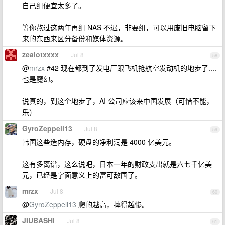
自己组便宜太多了。
等你熬过这两年再组 NAS 不迟，非要组，可以用废旧电脑留下
来的东西来区分备份和媒体资源。
zealotxxxx
Jul 8
58
@
mrzx
#42 现在都到了发电厂跟飞机抢航空发动机的地步了....
也是魔幻。
说真的，到这个地步了，AI 公司应该来中国发展（可惜不能，
乐）
GyroZeppeli13
Jul 8
59
韩国这些造内存，硬盘的净利润是 4000 亿美元。
这有多离谱，这么说吧，日本一年的财政支出就是六七千亿美
元，已经是字面意义上的富可敌国了。
mrzx
Jul 8
60
@
GyroZeppeli13
爬的越高，摔得越惨。
JIUBASHI
Jul 8
61