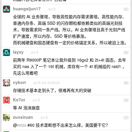
huangsijun17
Jul 8
67
全球的 AI 业务骤增，导致高性能内存需求骤增。高性能内存、
普通内存条、高端 SSD 的闪存颗粒都依赖类似的高端光刻技
术，导致需求同一条产线。所以，AI 业务骤增且高于光刻产线
扩产速度，所以内存、SSD 等价格暴涨。
而机械硬盘和固态硬盘有一定的价格锚定关系，所以被迫上涨。
layxy
Jul 8
68
前两年 R9000P 笔记本让我升级到 16gx2 和 2t+4t 固态，去年
买的 nas 入了一个 16t 机械，库存有一个 4t 机械组的 raid1 ，
先这么用着吧
cybort
Jul 8 via Android
69
存储技术基本走到头了，很难再有大的突破
Ko7ut
Jul 8
70
等 AI 泡沫崩盘
zuosiruan
Jul 8
71
@
mrzx
#60 技术垄断想不出来怎么摔，美国要干它？