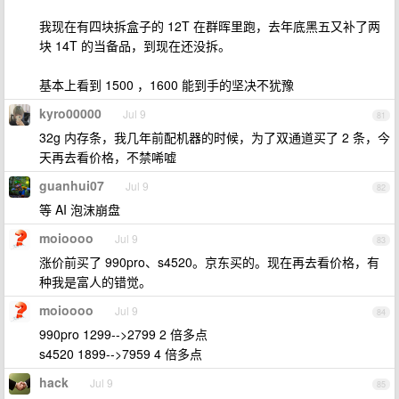
我现在有四块拆盒子的 12T 在群晖里跑，去年底黑五又补了两
块 14T 的当备品，到现在还没拆。
基本上看到 1500 ，1600 能到手的坚决不犹豫
kyro00000
Jul 9
81
32g 内存条，我几年前配机器的时候，为了双通道买了 2 条，今
天再去看价格，不禁唏嘘
guanhui07
Jul 9
82
等 AI 泡沫崩盘
moioooo
Jul 9
83
涨价前买了 990pro、s4520。京东买的。现在再去看价格，有
种我是富人的错觉。
moioooo
Jul 9
84
990pro 1299-->2799 2 倍多点
s4520 1899-->7959 4 倍多点
hack
Jul 9
85