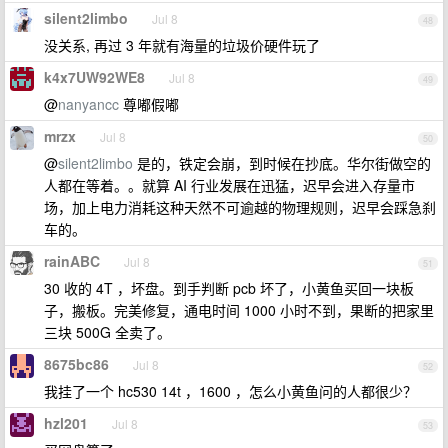
silent2limbo
Jul 8
48
没关系, 再过 3 年就有海量的垃圾价硬件玩了
k4x7UW92WE8
Jul 8
49
@
nanyancc
尊嘟假嘟
mrzx
Jul 8
50
@
silent2limbo
是的，铁定会崩，到时候在抄底。华尔街做空的
人都在等着。。就算 AI 行业发展在迅猛，迟早会进入存量市
场，加上电力消耗这种天然不可逾越的物理规则，迟早会踩急刹
车的。
rainABC
Jul 8
51
30 收的 4T ，坏盘。到手判断 pcb 坏了，小黄鱼买回一块板
子，搬板。完美修复，通电时间 1000 小时不到，果断的把家里
三块 500G 全卖了。
8675bc86
Jul 8
52
我挂了一个 hc530 14t ，1600 ，怎么小黄鱼问的人都很少？
hzl201
Jul 8
53