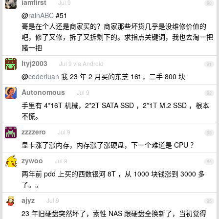
iamfirst
Jul 9
90
@
rainABC
#51
哥是在个人还是商家买的？商家那些坏货几乎是没维修价值的
吧，修了又修，拆了又拆剩下的。求指点关键词，我也去淘一把
赌一把
ltyj2003
Jul 9 via Android
91
@
coderluan
我 23 年 2 月买的东芝 16t ，二手 800 块
Autonomous
Jul 9
92
手里有 4*16T 机械，2*2T SATA SSD ，2*1T M.2 SSD ，根本
不慌。
zzzzero
Jul 9
93
显卡涨了涨内存，内存涨了涨硬盘，下一个难道是 CPU ？
zywoo
Jul 9
94
两年前 pdd 上买的西数银河 8T ，从 1000 块钱涨到 3000 多
了。。
ajyz
Jul 9
95
23 年旧硬盘突然坏了，索性 NAS 跟硬盘全换新了，当初觉得