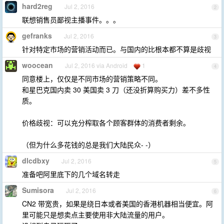
hard2reg
Jul 2, 2016
2
联想销售员鄙视主播事件。。。
gefranks
Jul 2, 2016
3
针对特定市场的营销活动而已。与国内的比根本都不算是歧视
woocean
Jul 2, 2016 via Android
1
4
同意楼上，仅仅是不同市场的营销策略不同。
和星巴克国内卖 30 美国卖 3 刀（还没折算购买力）差不多性
质。
价格歧视：可以充分榨取各个顾客群体的消费者剩余。
（但为什么多花钱的总是我们大陆民众- -）
dlcdbxy
Jul 2, 2016
5
准备吧阿里底下的几个域名转走
Sumisora
Jul 2, 2016
6
CN2 带宽贵，如果是绕日本或者美国的香港机器相当便宜。阿
里可能只是想卖点主要使用非大陆流量的用户。