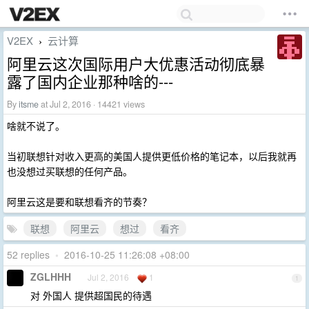
V2EX
云计算
›
阿里云这次国际用户大优惠活动彻底暴
露了国内企业那种啥的---
By
itsme
at Jul 2, 2016 · 14421 views
啥就不说了。
当初联想针对收入更高的美国人提供更低价格的笔记本，以后我就再
也没想过买联想的任何产品。
阿里云这是要和联想看齐的节奏？
联想
阿里云
想过
看齐
52 replies
•
2016-10-25 11:26:08 +08:00
ZGLHHH
Jul 2, 2016
1
1
对 外国人 提供超国民的待遇