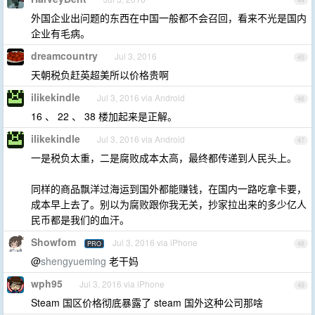
44
外国企业出问题的东西在中国一般都不会召回，看来不光是国内
企业有毛病。
dreamcountry
Jul 3, 2016
45
天朝税负赶英超美所以价格贵啊
ilikekindle
Jul 3, 2016 via Android
46
16 、 22 、 38 楼加起来是正解。
ilikekindle
Jul 3, 2016 via Android
47
一是税负太重，二是腐败成本太高，最终都传递到人民头上。
同样的商品飘洋过海运到国外都能赚钱，在国内一路吃拿卡要，
成本早上去了。别以为腐败跟你我无关，抄家拉出来的多少亿人
民币都是我们的血汗。
Showfom
Jul 3, 2016 via iPhone
PRO
48
@
shengyueming
老干妈
wph95
Jul 3, 2016 via iPhone
49
Steam 国区价格彻底暴露了 steam 国外这种公司那啥