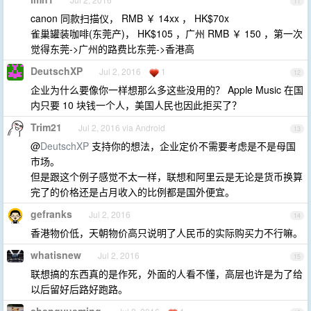
11
canon 同款扫描仪， RMB ￥ 14xx ， HK$70x
雀巢罐装咖啡(东莞产)， HK$105 ，广州 RMB ￥ 150 ，第一次
觉得东莞->广州的路费比东莞->香港高
DeutschXP
Jul 2, 2016
1
12
企业为什么要像你一样想那么多这些没用的？ Apple Music 在国
内只要 10 块钱一个人，美国人民也因此拒买了？
Trim21
Jul 2, 2016 via Android
13
@
DeutschXP
支持你的想法，企业定价不需要考虑是不是母国
市场。
但是跟这个例子感觉不太一样，联想和阿里云是无论是货币换算
完了的价格还是占月收入的比例都是国外便宜。
gefranks
Jul 2, 2016
14
香港物价低，天朝物价高只说明了人民币的实际购买力不行嘛。
whatisnew
Jul 2, 2016
15
联想搞的东西真的是作死，外面的人看不懂，高层也许是为了给
以后留好后路好跑路。