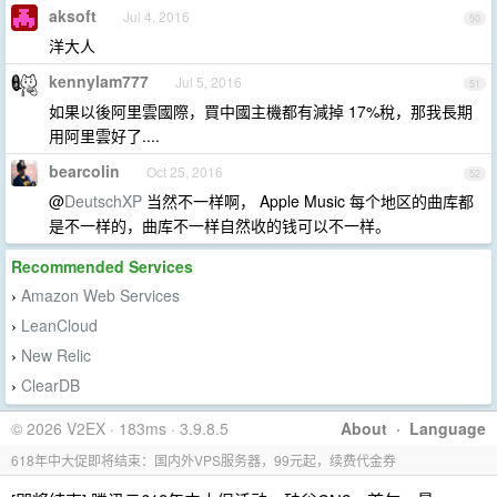
aksoft
Jul 4, 2016
50
洋大人
kennylam777
Jul 5, 2016
51
如果以後阿里雲國際，買中國主機都有減掉 17%稅，那我長期
用阿里雲好了....
bearcolin
Oct 25, 2016
52
@
DeutschXP
当然不一样啊， Apple Music 每个地区的曲库都
是不一样的，曲库不一样自然收的钱可以不一样。
Recommended Services
Amazon Web Services
›
LeanCloud
›
New Relic
›
ClearDB
›
© 2026 V2EX · 183ms · 3.9.8.5
About
·
Language
618年中大促即将结束：国内外VPS服务器，99元起，续费代金券