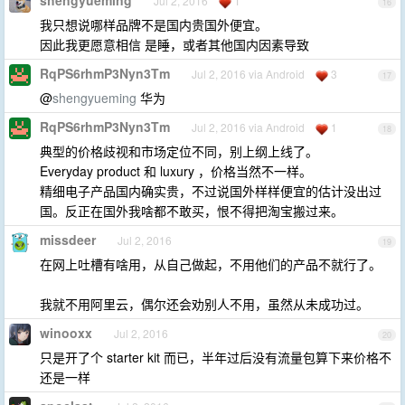
shengyueming
Jul 2, 2016
1
16
我只想说哪样品牌不是国内贵国外便宜。
因此我更愿意相信 是睡，或者其他国内因素导致
RqPS6rhmP3Nyn3Tm
Jul 2, 2016 via Android
3
17
@
shengyueming
华为
RqPS6rhmP3Nyn3Tm
Jul 2, 2016 via Android
1
18
典型的价格歧视和市场定位不同，别上纲上线了。
Everyday product 和 luxury ，价格当然不一样。
精细电子产品国内确实贵，不过说国外样样便宜的估计没出过
国。反正在国外我啥都不敢买，恨不得把淘宝搬过来。
missdeer
Jul 2, 2016
19
在网上吐槽有啥用，从自己做起，不用他们的产品不就行了。
我就不用阿里云，偶尔还会劝别人不用，虽然从未成功过。
winooxx
Jul 2, 2016
20
只是开了个 starter kit 而已，半年过后没有流量包算下来价格不
还是一样