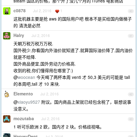
steam 国区的价格，那个开了没几个月的 iTunes 电影商店
c0878
Jul 2, 2016
1
40
这批机器主要是抢 aws 的国际用户吧 根本不是买给国内做梯子
的 清洗是必然
Halry
Jul 2, 2016
41
天朝万税万税万万税.
国外税少,你看国内外油价就知道了.就算国际油价降了,国内油价
就是不给降.
国外商品便宜,国外劳动力价格高.
收到的税,你们懂得用在哪里了:)
@
woocean
今天喝了两杯本周 venti 才 50,3 美元的可能是 tall
的本周吧,tall 才 10 来块.
Elemento
Jul 2, 2016
42
@
xiaoyu9527
附议。国内商品上架就已经包含税了，联想说事
没意义。
mozutaba
Jul 2, 2016
43
1 听可乐欧洲 2 欧，国内才 2 块。价格歧视咯。
HarveyDent
Jul 3, 2016