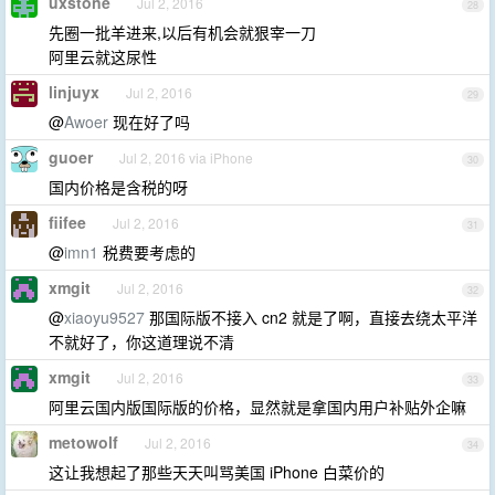
uxstone
Jul 2, 2016
28
先圈一批羊进来,以后有机会就狠宰一刀
阿里云就这尿性
linjuyx
Jul 2, 2016
29
@
Awoer
现在好了吗
guoer
Jul 2, 2016 via iPhone
30
国内价格是含税的呀
fiifee
Jul 2, 2016
31
@
imn1
税费要考虑的
xmgit
Jul 2, 2016
32
@
xiaoyu9527
那国际版不接入 cn2 就是了啊，直接去绕太平洋
不就好了，你这道理说不清
xmgit
Jul 2, 2016
33
阿里云国内版国际版的价格，显然就是拿国内用户补贴外企嘛
metowolf
Jul 2, 2016
34
这让我想起了那些天天叫骂美国 iPhone 白菜价的