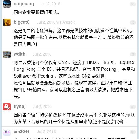
ouqihang
Jul 2, 2016
35
国内企业要跟衙门那啥。
bigcat0
Jul 2, 2016 via Android
36
这是阿里的老谋深算，这里都是做技术的可能看不懂其中玄机。
他是要先圈一批羊进来,以后有机会就狠宰一刀 。最终收益的还
是国内用户！
wdlth
Jul 2, 2016
37
阿里云香港可不仅仅有 CN2 ，还接了 HKIX 、 BBIX 、 Equinix
Hong Kong 三个 IX ，并且还和记、名气通等 Peering ，甚至和
Softlayer 都 Peering ，这些成本比 CN2 要划算。
恐怕阿里就是要激起内部矛盾，像现在这样，正规用户和“不正
规”用户开始内斗，就可以趁机名正言顺地大清洗，把成本压下
来。
flynaj
Jul 2, 2016
38
国内各个衙门的保护费多.所在运营成本高,什么都是这样的,你以
为某某下马暴出的几十个亿是从那里来的,还不是民脂民膏!
em2046
Jul 2, 2016
39