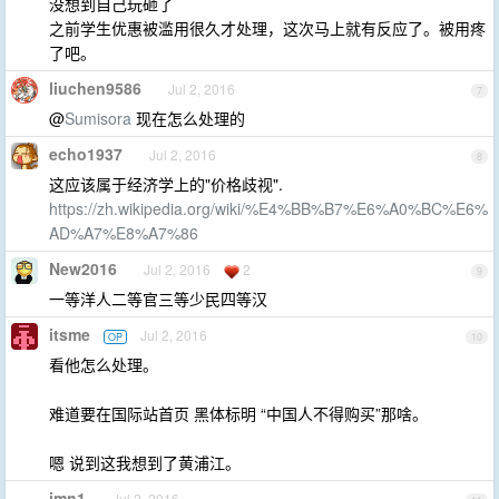
没想到自己玩砸了
之前学生优惠被滥用很久才处理，这次马上就有反应了。被用疼
了吧。
liuchen9586
Jul 2, 2016
7
@
Sumisora
现在怎么处理的
echo1937
Jul 2, 2016
8
这应该属于经济学上的"价格歧视".
https://zh.wikipedia.org/wiki/%E4%BB%B7%E6%A0%BC%E6%
AD%A7%E8%A7%86
New2016
Jul 2, 2016
2
9
一等洋人二等官三等少民四等汉
itsme
Jul 2, 2016
OP
10
看他怎么处理。
难道要在国际站首页 黑体标明 “中国人不得购买”那啥。
嗯 说到这我想到了黄浦江。
imn1
Jul 2, 2016