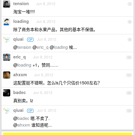
tension
Jun 8, 2012
7
淘宝一堆!!!!
loading
Jun 8, 2012
8
除了商务本和水果产品，其他的基本不保值。
qiuai
Jun 8, 2012
OP
9
@
tension
@
eric_q
@
loading
唉...
eric_q
Jun 8, 2012
10
@
loading
+1，赞同……
ahxxm
Jun 9, 2012
11
这配置挺不错啊，怎么ls几个只估价1500左右？
badec
Jun 9, 2012
12
真别卖。lz
qiuai
Jun 9, 2012
OP
13
@
badec
嗯.不卖了.
@
ahxxm
谁知道呢...