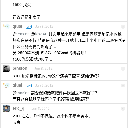
1500 我买
建议还是别卖了
qiuai
Jun 8, 2012
OP
3
@
tension
@
KiseXu
其实用起来是够用,但是问题是笔记本的散
热实在是不行,特别是我这种一开就十几二十个小时的...现在也没
什么业务需要到处跑了...
另.2500拿不到15',8G.128Gssd的机器吧?
1500光SSD就700了...
tension
Jun 8, 2012
4
3000能拿到标配的, 你这个还换了配置,还给保吗?
qiuai
Jun 8, 2012
OP
5
@
tension
需要保的话就把件再换回去不就好了?
而且这台机器早就停产了吧?还能拿到标配?
eric_q
Jun 8, 2012
6
2000左右。Dell不保值，这个也不是商务本。
节哀。