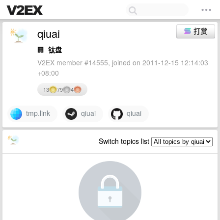
qiuai
打赏
🏢
钛盘
V2EX member #14555, joined on 2011-12-15 12:14:03
+08:00
13
79
4
tmp.link
qiuai
qiuai
Switch topics list