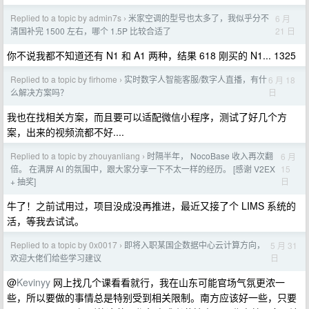
Replied to a topic by admin7s
米家空调的型号也太多了，我似乎分不
6 月
›
21 日
清国补完 1500 左右，哪个 1.5P 比较合适了
你不说我都不知道还有 N1 和 A1 两种，结果 618 刚买的 N1... 1325
Replied to a topic by firhome
实时数字人智能客服/数字人直播，有什
6 月 18
›
日
么解决方案吗？
我也在找相关方案，而且要可以适配微信小程序，测试了好几个方
案，出来的视频流都不好....
Replied to a topic by zhouyanliang
时隔半年， NocoBase 收入再次翻
6 月
›
15
倍。 在满屏 AI 的氛围中，跟大家分享一下不太一样的经历。 [感谢 V2EX
日
+ 抽奖]
牛了！之前试用过，项目没成没再推进，最近又接了个 LIMS 系统的
活，等我去试试。
Replied to a topic by 0x0017
即将入职某国企数据中心云计算方向，
5 月 31
›
日
欢迎大佬们给些学习建议
@
Kevinyy
网上找几个课看看就行，我在山东可能官场气氛更浓一
些，所以要做的事情总是特别受到相关限制。南方应该好一些，只要