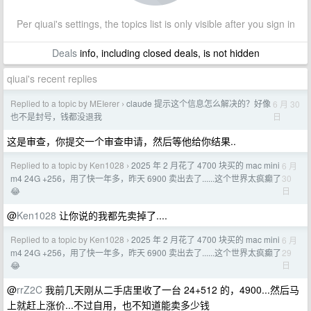
Per qiuai's settings, the topics list is only visible after you sign in
Deals
info, including closed deals, is not hidden
qiuai's recent replies
Replied to a topic by MEIerer
claude 提示这个信息怎么解决的？好像
6 月 30
›
日
也不是封号，钱都没退我
这是审查，你提交一个审查申请，然后等他给你结果..
Replied to a topic by Ken1028
2025 年 2 月花了 4700 块买的 mac mini
6 月
›
30
m4 24G +256，用了快一年多，昨天 6900 卖出去了......这个世界太疯癫了
日
😂
@
Ken1028
让你说的我都先卖掉了....
Replied to a topic by Ken1028
2025 年 2 月花了 4700 块买的 mac mini
6 月
›
29
m4 24G +256，用了快一年多，昨天 6900 卖出去了......这个世界太疯癫了
日
😂
@
rrZ2C
我前几天刚从二手店里收了一台 24+512 的，4900...然后马
上就赶上涨价...不过自用，也不知道能卖多少钱