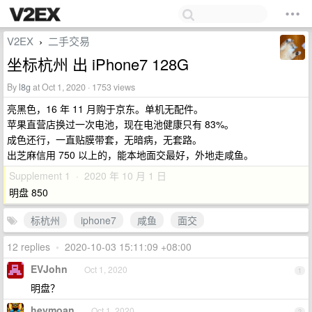
V2EX
二手交易
›
坐标杭州 出 iPhone7 128G
By
l8g
at Oct 1, 2020 · 1753 views
亮黑色，16 年 11 月购于京东。单机无配件。
苹果直营店换过一次电池，现在电池健康只有 83%。
成色还行，一直贴膜带套，无暗病，无套路。
出芝麻信用 750 以上的，能本地面交最好，外地走咸鱼。
Supplement 1 · 2020 年 10 月 1 日
明盘 850
标杭州
iphone7
咸鱼
面交
12 replies
•
2020-10-03 15:11:09 +08:00
EVJohn
Oct 1, 2020
1
明盘？
heymoan
Oct 1, 2020
2