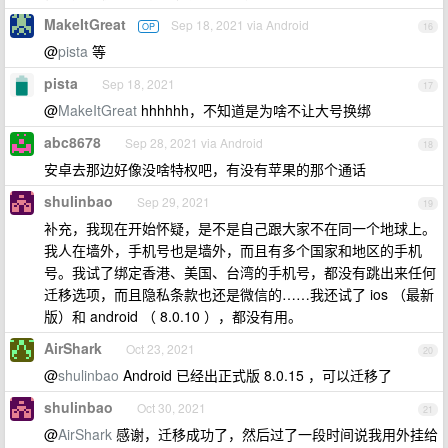
MakeItGreat
Sep 18, 2021 via Android
OP
16
@
pista
等
pista
Sep 18, 2021
17
@
MakeItGreat
hhhhhh，不知道是为啥不让大号换绑
abc8678
Sep 28, 2021 via Android
18
安卓去那边好像没啥特权吧，有没有苹果的那个通话
shulinbao
Sep 29, 2021
19
补充，我现在开始怀疑，是不是自己跟大家不在同一个地球上。
我人在墙外，手机号也是墙外，而且有多个国家和地区的手机
号。我试了绑定香港、美国、台湾的手机号，都没有跳出来任何
迁移选项，而且隐私条款也还是微信的……我还试了 ios （最新
版）和 android （ 8.0.10 ），都没有用。
AirShark
Oct 23, 2021
20
@
shulinbao
Android 已经出正式版 8.0.15 ，可以迁移了
shulinbao
Oct 30, 2021
21
@
AirShark
感谢，迁移成功了，然后过了一段时间说我用外挂给