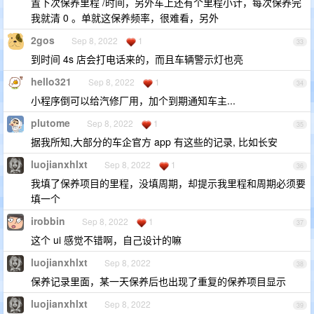
置下次保养里程 /时间，另外车上还有个里程小计，每次保养完
我就清 0 。单就这保养频率，很难看，另外
2gos
Sep 8, 2022
1
33
到时间 4s 店会打电话来的，而且车辆警示灯也亮
hello321
Sep 8, 2022
1
34
小程序倒可以给汽修厂用，加个到期通知车主...
plutome
Sep 8, 2022
1
35
据我所知,大部分的车企官方 app 有这些的记录, 比如长安
luojianxhlxt
Sep 8, 2022
1
36
我填了保养项目的里程，没填周期，却提示我里程和周期必须要
填一个
irobbin
Sep 8, 2022
1
37
这个 ui 感觉不错啊，自己设计的嘛
luojianxhlxt
Sep 8, 2022
38
保养记录里面，某一天保养后也出现了重复的保养项目显示
luojianxhlxt
Sep 8, 2022
39