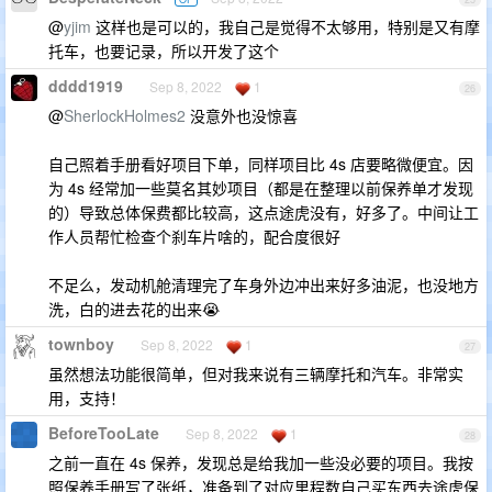
@
yjim
这样也是可以的，我自己是觉得不太够用，特别是又有摩
托车，也要记录，所以开发了这个
dddd1919
Sep 8, 2022
1
26
@
SherlockHolmes2
没意外也没惊喜
自己照着手册看好项目下单，同样项目比 4s 店要略微便宜。因
为 4s 经常加一些莫名其妙项目（都是在整理以前保养单才发现
的）导致总体保费都比较高，这点途虎没有，好多了。中间让工
作人员帮忙检查个刹车片啥的，配合度很好
不足么，发动机舱清理完了车身外边冲出来好多油泥，也没地方
洗，白的进去花的出来😭
townboy
Sep 8, 2022
1
27
虽然想法功能很简单，但对我来说有三辆摩托和汽车。非常实
用，支持！
BeforeTooLate
Sep 8, 2022
1
28
之前一直在 4s 保养，发现总是给我加一些没必要的项目。我按
照保养手册写了张纸，准备到了对应里程数自己买东西去途虎保