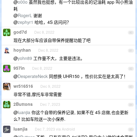
@
o00o
虽然我也挺想，有一个比较出名的记油耗 app 叫小熊油
耗
@
RogerL
谢谢
@
zephyr1
哈哈，4S 店问问？
god7d
Dec 8, 2022
80
现在大部分车应该自带保养提醒功能了吧
hoythan
Dec 8, 2022
81
@
yohn89
工作量不大，主要是违法。
957in
Dec 8, 2022
82
@
DesperateNeck
同想换 UHR150 ，性价比实在是太高了！
wr516516
Dec 9, 2022
83
非常不错,摩托车非常需要
2Buttons
Dec 7, 2023
84
@
luanjia
你这个自带的保养记录, 如果不在 4S 店做,也会更新
么? 比如车险送一次小保养.
luanjia
Dec 7, 2023 via Android
85