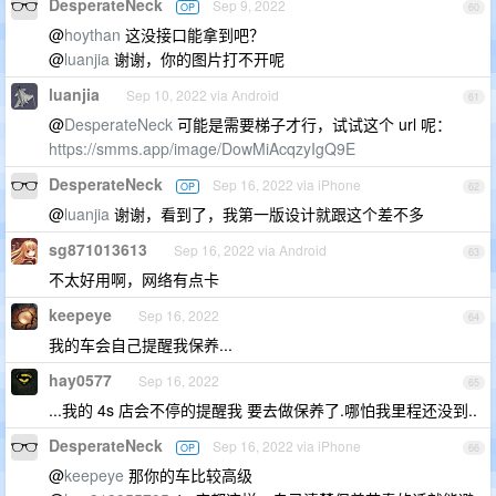
DesperateNeck
Sep 9, 2022
OP
60
@
hoythan
这没接口能拿到吧？
@
luanjia
谢谢，你的图片打不开呢
luanjia
Sep 10, 2022 via Android
61
@
DesperateNeck
可能是需要梯子才行，试试这个 url 呢：
https://smms.app/image/DowMiAcqzyIgQ9E
DesperateNeck
Sep 16, 2022 via iPhone
OP
62
@
luanjia
谢谢，看到了，我第一版设计就跟这个差不多
sg871013613
Sep 16, 2022 via Android
63
不太好用啊，网络有点卡
keepeye
Sep 16, 2022
64
我的车会自己提醒我保养...
hay0577
Sep 16, 2022
65
...我的 4s 店会不停的提醒我 要去做保养了.哪怕我里程还没到..
DesperateNeck
Sep 16, 2022 via iPhone
OP
66
@
keepeye
那你的车比较高级