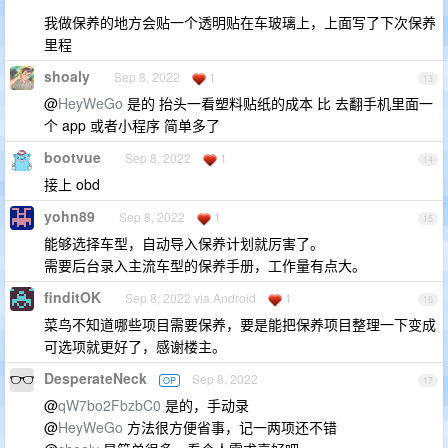
我做保养的地方会贴一个透明贴在车玻璃上，上面写了下次保养
里程
shoaly
Sep 8, 2022
1
13
@
HeyWeGo
是的 抬头一看塑料贴纸的成本 比 去翻手机里面一
个 app 或者小程序 简单多了
bootvue
Sep 8, 2022
1
14
接上 obd
yohn89
Sep 8, 2022
1
15
能够选择车型，自动导入保养计划就厉害了。
需要后台录入主流车型的保养手册，工作量有点大。
finditOK
Sep 8, 2022 via Android
1
16
菜鸟不知道哪些项目需要保养，要是能把保养项目整理一下变成
可选项就更好了，感谢楼主。
DesperateNeck
Sep 8, 2022
OP
17
@
qW7bo2FbzbC0
是的，手动录
@
HeyWeGo
方法很方便省事，记一两项还不错