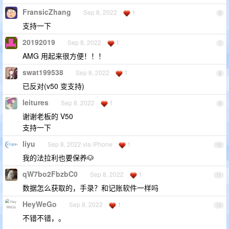
FransicZhang
Sep 8, 2022
1
6
支持一下
20192019
Sep 8, 2022
1
7
AMG 用起来很方便！！！
swat199538
Sep 8, 2022
1
8
已反对(v50 变支持)
leitures
Sep 8, 2022
1
9
谢谢老板的 V50
支持一下
liyu
Sep 8, 2022 via iPhone
1
10
我的法拉利也要保养🐶
qW7bo2FbzbC0
Sep 8, 2022
1
11
数据怎么获取的，手录？和记账软件一样吗
HeyWeGo
Sep 8, 2022
1
12
不错不错，。