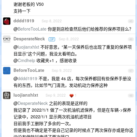
谢谢老板的 V50
支持一下
dddd1919
Sep 8, 2022
45
@
BeforeTooLate
你是到店检查然后他们给推荐的保养项目么？
DesperateNeck
Sep 8, 2022
OP
46
@
luojianxhlxt
不好意思，“某一天保养后也出现了重复的保养项
目显示”这个问题，我没太看明白。
@
Cmdhelp
收藏夹+1 ，感谢收录
BeforeTooLate
Sep 9, 2022
47
@
dddd1919
不是，我是 4s 店，每次保养都回有些保养手册没
有的东西，比如节气门清洗，发动机动力保养这种
luojianxhlxt
Sep 9, 2022
1
48
@
DesperateNeck
之前的表现是这样的
我记录了 2022/1/1 做了一次机油机滤保养，但是在车辆->保养
记录中，2022/1/1 显示两次机油机滤项目
目前我手工删除了多余的一次。
但是我也不确定是不是自己记录的时候点了两次保存亦或是你这
边没有做防抖申请了两次接口