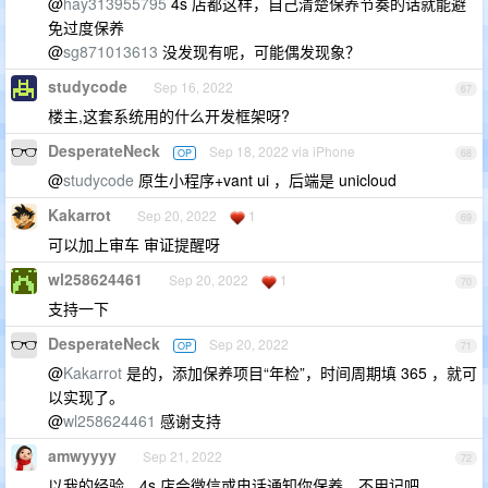
@
hay313955795
4s 店都这样，自己清楚保养节奏的话就能避
免过度保养
@
sg871013613
没发现有呢，可能偶发现象？
studycode
Sep 16, 2022
67
楼主,这套系统用的什么开发框架呀?
DesperateNeck
Sep 18, 2022 via iPhone
OP
68
@
studycode
原生小程序+vant ui ，后端是 unicloud
Kakarrot
Sep 20, 2022
1
69
可以加上审车 审证提醒呀
wl258624461
Sep 20, 2022
1
70
支持一下
DesperateNeck
Sep 20, 2022
OP
71
@
Kakarrot
是的，添加保养项目“年检”，时间周期填 365 ，就可
以实现了。
@
wl258624461
感谢支持
amwyyyy
Sep 21, 2022
72
以我的经验，4s 店会微信或电话通知你保养，不用记吧