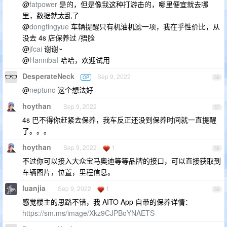
@
fatpower
是的，但是像我这种打游击的，哪里便宜就去哪
里，数据就太乱了
@
dongtingyue
车辆提醒只有机油机滤一项，我在乎性价比，从
没去 4s 店保养过 /捂脸
@
jfcai
谢谢~
@
HannibaI
哈哈，欢迎试用
DesperateNeck
Sep 9, 2022
OP
56
@
neptuno
这个想法好
hoythan
Sep 9, 2022
57
4s 巴不得你赶紧去保养，我车反正还没到保养时间就一直提醒
了。。。
hoythan
Sep 9, 2022
1
58
不过你可以接入大众宝马奥迪等等品牌的接口，可以直接获取到
车辆图片，位置，里程信息。
luanjia
Sep 9, 2022
1
59
感觉楼主的思路不错，我 AITO App 自带的保养详情：
https://sm.ms/image/Xkz9CJPBoYNAETS