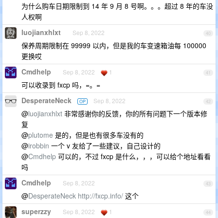
为什么购车日期限制到 14 年 9 月 8 号啊。。。超过 8 年的车没
人权啊
luojianxhlxt
Sep 8, 2022
40
保养周期限制在 99999 以内，但是我的车变速箱油每 100000
更换哎
Cmdhelp
Sep 8, 2022
1
41
可以收录到 fxcp 吗，=。=
DesperateNeck
Sep 8, 2022
OP
42
@
luojianxhlxt
非常感谢你的反馈，你的所有问题下一个版本修
复
@
plutome
是的，但是也有很多车没有的
@
irobbin
一个 v 友给了一些建议，自己设计的
@
Cmdhelp
可以的，不过 fxcp 是什么，，，可以给个地址看看
吗
Cmdhelp
Sep 8, 2022
43
@
DesperateNeck
http://fxcp.info/
这个
superzzy
Sep 8, 2022
1
44