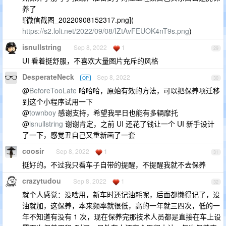
养了
![微信截图_20220908152317.png](
https://s2.loli.net/2022/09/08/IZtAvFEUOK4nT9s.png
)
isnullstring
Sep 8, 2022
1
29
UI 看着挺舒服，不喜欢大量图片充斥的风格
DesperateNeck
Sep 8, 2022
OP
30
@
BeforeTooLate
哈哈哈，原始有效的方法，可以把保养项迁移
到这个小程序试用一下
@
townboy
感谢支持，希望我早日也能有多辆摩托
@
isnullstring
谢谢肯定，之前 UI 还花了钱让一个 UI 新手设计
了一下，感觉丑自己又重新画了一套
coosir
Sep 8, 2022
1
31
挺好的。不过我只看车子自带的提醒，不提醒我就不去保养
crazytudou
Sep 8, 2022
1
32
就个人感觉：没啥用，新车时还记油耗呢，后面都懒得记了，没
油就加，这保养，本来频率就很低，高的一年就三四次，低的一
年不知道有没有 1 次，现在保养完那技术人员都是直接在车上设