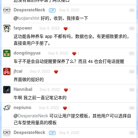
DesperateNeck
Sep 9, 2022
OP
49
@
luojianxhlxt
好的，收到，我排查一下
fatpower
Sep 9, 2022
1
50
这功能各种养车 app 不都有吗，数据也全。有更细致要求的，
直接查用户手册了。
dongtingyue
Sep 9, 2022
1
51
车子不是会自动提醒要保养了么？而且 4s 也会打电话提醒
jfcai
Sep 9, 2022
1
52
界面做的挺好的
HannibaI
Sep 9, 2022
1
53
牛啊 我之前一直记笔记本的
neptuno
Sep 9, 2022
1
54
@
DesperateNeck
可以让用户提交模板，其他用户可以选择自
己车型使用量高的模板
DesperateNeck
Sep 9, 2022
OP
55