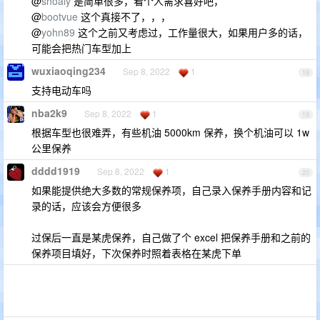
@
shoaly
是简单很多，看个人需求喜好吧，
@
bootvue
这个真接不了，，，
@
yohn89
这个之前又考虑过，工作量很大，如果用户多的话，
可能会把热门车型加上
wuxiaoqing234
Sep 8, 2022
1
18
支持电动车吗
nba2k9
Sep 8, 2022
1
19
根据车型也很难弄，有些机油 5000km 保养，换个机油可以 1w
公里保养
dddd1919
Sep 8, 2022
1
20
如果能提供绝大多数的常规保养项，自己录入保养手册内容和记
录的话，应该会方便很多
过保后一直是某虎保养，自己做了个 excel 把保养手册和之前的
保养项目填好，下次保养时照着表格在某虎下单