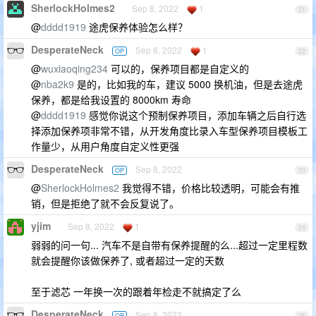
SherlockHolmes2
Sep 8, 2022
1
21
@
dddd1919
途虎保养体验怎么样？
DesperateNeck
Sep 8, 2022
1
OP
22
@
wuxiaoqing234
可以的，保养项目都是自定义的
@
nba2k9
是的，比如我的车，建议 5000 换机油，但是去途虎
保养，都是给我设置的 8000km 寿命
@
dddd1919
感觉你说这个预制保养项目，添加车辆之后自行选
择添加保养项非常不错，从开发角度比录入车型保养项目模板工
作量少，从用户角度自定义性更强
DesperateNeck
Sep 8, 2022
OP
23
@
SherlockHolmes2
我觉得不错，价格比较透明，可能会有推
销，但是拒绝了就不会反复说了。
yjim
Sep 8, 2022
1
24
弱弱的问一句... 汽车不是自带有保养提醒的么...超过一定里程数
就会提醒你该做保养了, 或者超过一定的天数
至于滤芯 一年换一次的跟着年检走不就搞定了么
DesperateNeck
Sep 8, 2022
OP
25