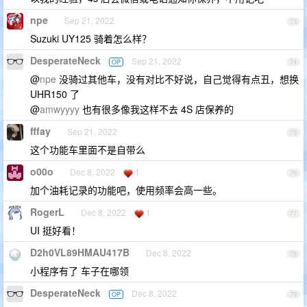
npe
Sep 21, 2022
73
Suzuki UY125 骑着怎么样？
DesperateNeck
Sep 21, 2022
OP
74
@
npe
没骑过其他车，没有对比不好说，自己觉得有点丑，想换
UHR150 了
@
amwyyyy
也有很多像我这样不去 4S 店保养的
fffay
Sep 21, 2022
75
这个功能车里面不是自带么
o00o
Dec 8, 2022
1
76
加个油耗记录的功能吧，使用频率会高一些。
RogerL
Dec 8, 2022
1
77
UI 挺好看！
D2h0VL89HMAU417B
Dec 8, 2022
78
小程序有了 车子在哪领
DesperateNeck
Dec 8, 2022
OP
79