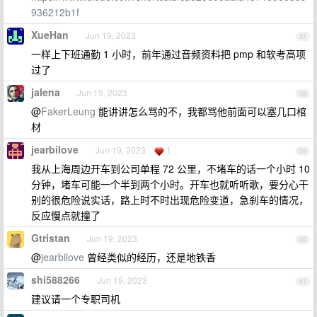
936212b1f
XueHan
Jun 19, 2023
37
一样上下班通勤 1 小时，前年通过音频资料把 pmp 和软考高项
过了
jalena
Jun 19, 2023
38
@
FakerLeung
能讲讲怎么骂的不，我都骂他前面可以塞几口棺
材
jearbilove
Jun 19, 2023
1
39
我从上海周边开车到公司单程 72 公里，不堵车的话一个小时 10
分钟，堵车可能一个半到两个小时。开车也就听听歌，要分心干
别的很危险说实话，路上时不时出现危险变道，急刹车的情况，
反应慢点就撞了
Gtristan
Jun 19, 2023
40
@
jearbilove
曾经类似的经历，还是地铁香
shi588266
Jun 19, 2023
41
建议请一个专职司机