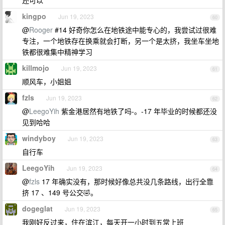
还可以
kingpo
Jun 19, 2023
60
@
Rooger
#14 好奇你怎么在地铁途中能专心的，我尝试过很难
专注，一个地铁存在换乘就会打断，另一个是太挤，我坐车坐地
铁都很难集中精神学习
killmojo
Jun 19, 2023
61
顺风车，小姐姐
fzls
Jun 19, 2023
62
@
LeegoYih
紫金港居然有地铁了吗-。-17 年毕业的时候都还没
见到哈哈
windyboy
Jun 19, 2023
63
自行车
LeegoYih
Jun 19, 2023
64
@
fzls
17 年确实没有，那时候好像总共没几条路线，出行全靠
挤 17 、149 号公交🤣。
dogeglat
Jun 19, 2023
65
我刚好反过来，住在滨江，每天开一小时到五常上班