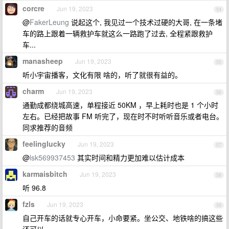
corcre
Jun 19, 2023
54
@
FakerLeung
说起这个, 我见过一个技术过硬的大哥, 在一条堵
车的路上跟着一辆救护车就这么一路跑了过去, 全程紧跟救护
车...
manasheep
Jun 19, 2023
55
听小宇宙播客，文化有限 啥的，听了就很有益的。
charm
Jun 19, 2023
56
通勤成都绕城高速，单程接近 50KM ，早上耗时也是 1 个小时
左右。已经把故事 FM 听完了，现在时不时听听音乐或者电台。
同求推荐的音频
feelinglucky
Jun 19, 2023
57
@
lsk569937453
其实时间和精力更加难以估计成本
karmaisbitch
Jun 19, 2023
58
听 96.8
fzls
Jun 19, 2023
59
自己开车的话就专心开车，小命要紧。坐公交、地铁啥的搞这些