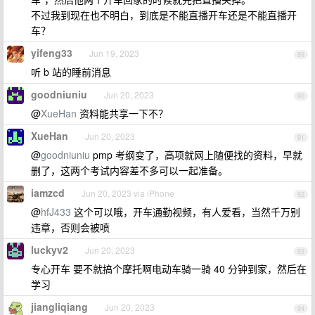
不过我到现在也不明白，到底是不能直播开车还是不能直播开
车？
yifeng33
Jun 19, 2023
89
听 b 站的睡前消息
goodniuniu
Jun 20, 2023
90
@
XueHan
资料能共享一下不？
XueHan
Jun 20, 2023
91
@
goodniuniu
pmp 考纲变了，高项就网上随便找的资料，早就
删了，这两个考试内容差不多可以一起准备。
iamzcd
Jun 20, 2023 via iPhone
92
@
hfJ433
这个可以哦，开车通勤视频，有人爱看，当然千万别
违章，否则会被喷
luckyv2
Jun 20, 2023
93
专心开车 要不就搞个摩托啊电动车骑一骑 40 分钟到家，然后在
学习
jiangliqiang
Jun 20, 2023
94