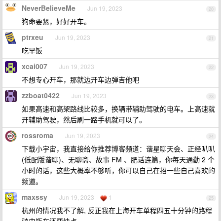
NeverBelieveMe
Jun 19, 2023
20
狗命要紧，好好开车。
ptrxeu
Jun 19, 2023
21
吃早饭
xcai007
Jun 19, 2023
22
不想专心开车，那就边开车边弹吉他吧
zzboat0422
Jun 19, 2023
23
如果高速和高架路线比较多，换辆带辅助驾驶的电车。上高速就
开辅助驾驶，然后刷一路手机就可以了。
rossroma
Jun 19, 2023
24
下载小宇宙，我直接给你推荐博客频道：谐星聊天会、正经叭叭
(低配版谐聊)、无聊斋、故事 FM 、肥话连篇，你每天通勤 2 个
小时的话，这些大概率不够听，你可以自己在招一些自己喜欢的
频道。
maxssy
Jun 19, 2023
1
25
杭州的情况我不了解, 反正我在上海开车单程四五十分钟的路程