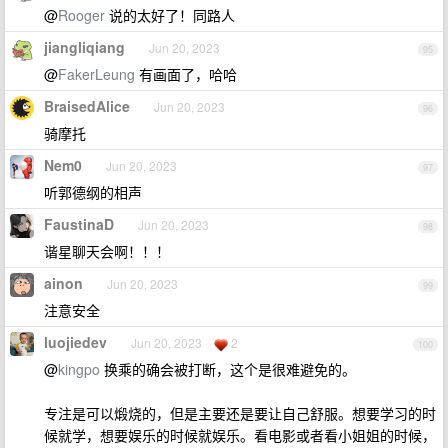
@
Rooger
说的太好了！同路人
jiangliqiang
Jun 20, 2023
95
@
FakerLeung
有画面了，哈哈
BraisedAlice
Jun 20, 2023
96
骑摩托
Nem0
Jun 20, 2023
97
听郭德纲的相声
FaustinaD
Jun 20, 2023
98
谐星聊天会啊！！！
ainon
Jun 20, 2023
99
注意安全
luojiedev
Jun 20, 2023
2
100
@
kingpo
换乘的确会被打断，这个是很难避免的。
专注是可以煅烧的，但是主要还是要让自己舒服。想要学习的时
候就学，想要娱乐的时候就娱乐。看电影或者看小姐姐的时候，