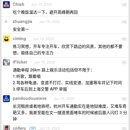
Chieh
Jun 19, 2023
78
吃个晚饭溜达一下，避开高峰期再回
zhuangjia
Jun 19, 2023
79
安全第一
ciming
Jun 19, 2023
80
练习冥想，开车专注开车，欣赏下路边的风景，其他的都不要
想，锻炼自己的专注力
iFlicker
Jun 19, 2023
81
通勤单程 26km 路上娱乐活动包括但不限于：
1.听歌，跟着唱
2.骂各种龟速、变道不打灯、实线变道、加塞等车并记下时间
3.停车后到上海交警 APP 举报
pandoudousteve
Jun 19, 2023
82
长河租房或者地铁吧，杭州开车通勤实在是地狱难度，又堵车奇
葩又多，我甚至能在文一隧道里面堵车的时候被后面人闪灯 3 分
钟
collery
Jun 19, 2023
OP
83