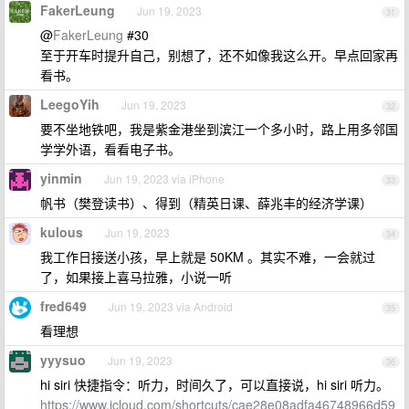
FakerLeung
Jun 19, 2023
31
@
FakerLeung
#30
至于开车时提升自己，别想了，还不如像我这么开。早点回家再
看书。
LeegoYih
Jun 19, 2023
32
要不坐地铁吧，我是紫金港坐到滨江一个多小时，路上用多邻国
学学外语，看看电子书。
yinmin
Jun 19, 2023 via iPhone
33
帆书（樊登读书）、得到（精英日课、薛兆丰的经济学课）
kulous
Jun 19, 2023
34
我工作日接送小孩，早上就是 50KM 。其实不难，一会就过
了，如果接上喜马拉雅，小说一听
fred649
Jun 19, 2023 via Android
35
看理想
yyysuo
Jun 19, 2023
36
hi siri 快捷指令：听力，时间久了，可以直接说，hi siri 听力。
https://www.icloud.com/shortcuts/cae28e08adfa46748966d59