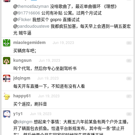
@
themostlazyman
没啥歌曲了，最近单曲循环 《理想》
@
l917716606
公司有补贴 公寓。过两个月试试
@
iFlicker
我想买个 gopro 直播试试
@
pandoudousteve
我都疯狂加塞，每天早上会遇到一辆五菱宏
光 贼牛逼
miaolegemidem
Jun 19, 2023
84
买辆房车吧；
kungsun
Jun 19, 2023
85
叫个代驾，然后你专心坐副驾听书
jdqingm
Jun 19, 2023
86
每天开车直播一下，不知道有没有人看
happy61
Jun 19, 2023
87
买个遥控，刷抖音
y1y1
Jun 19, 2023
88
@
jdqingm
想起来个事情：大概五六年前某鱼有两个户外主播，
开了辆面包去抓鱼。恰逢平台新规发布，其中有一条“禁止开
车”，然后他两个开车回家的时候就先把直播关掉。