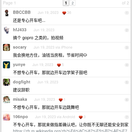
Page 1
1
of 2
2
BBCCBB
Jun 19, 2023
36
1
还是专心开车吧...
hfJ433
Jun 19, 2023
2
搞个 gopro 之类的，拍视频
socary
Jun 19, 2023 via iPhone
3
我会换地方住，油钱当房租，节省时间🐶
yunye
Jun 19, 2023
5
4
不想专心开车，那就边开车边学架子鼓吧
dogfight
Jun 19, 2023
5
建议辞职
misaka
Jun 19, 2023
1
6
不想专心开车，那就边开车边跳舞吧
106npo
Jun 19, 2023 via Android
3
7
不专心开车，那就来做指差确认吧，让你既不无聊还能安全到家
https://zh.m.wikipedia.org/zh/%E6%8C%87%E5%B7%AE%E7