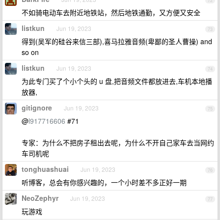
72
不如骑电动车去附近地铁站，然后地铁通勤，又方便又安全
listkun
Jun 19, 2023
73
得到(吴军的硅谷来信三部),喜马拉雅音频(卑鄙的圣人曹操) and
so on
listkun
Jun 19, 2023
74
为此专门买了个小个头的 u 盘,把音频文件都放进去,车机本地播
放器,
gitignore
Jun 19, 2023
75
@
l917716606
#71
专家：为什么不把房子租出去呢，为什么不开自己家车去当网约
车司机呢
tonghuashuai
Jun 19, 2023
76
听博客，总会有你感兴趣的，一个小时差不多正好一期
NeoZephyr
Jun 19, 2023
77
玩游戏