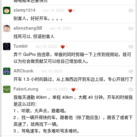
骑电瓶车还要快点
xiamy1314
Jun 19, 2023
2
26
别害人，好好开车。。。。
allenzhangSB
Jun 19, 2023
27
找死可以, 但请别害人
Tumblr
Jun 19, 2023
1
28
弄个 GoPro 拍违章，举报的同时剪辑一下上传到视频站，既可
以为社会做贡献又可以给自己增加收入。
ARChunk
Jun 19, 2023
29
开车 1.5 小时的路过，从上海西边开到东边上班，专心开就行了
FakerLeung
Jun 19, 2023
6
30
我每天通勤 80km ，单程 40km ，大概 40 分钟。开车的时候我
是这么过的：
1 、听歌，大声点，跟着唱。
2 、找一辆开得快的车，跟着他（除了跑应急），跟丢了或者下
高速了，就再找下一辆。
3 、骂龟速车，有多难听骂多难听。