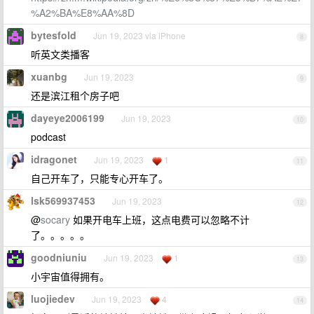
%A2%BA%E8%AA%8D
bytesfold
Jun 19, 2023 via iPhone
8
听英文类播客
xuanbg
Jun 19, 2023
9
还是滨江租个房子吧
dayeye2006199
Jun 19, 2023
10
podcast
idragonet
Jun 19, 2023
1
11
自己开车了，只能专心开车了。
lsk569937453
Jun 19, 2023
12
@
socary
如果开电车上班，这点电费可以忽略不计
了。。。。。
goodniuniu
Jun 19, 2023
1
13
小宇宙值得拥有。
luojiedev
Jun 19, 2023
4
14