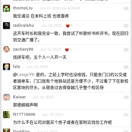
thorneLiu
Jun 19, 2023 via Android
66
我住浦沿 在未科上班 也很蛋疼
radicalshu
Jun 19, 2023
1
67
这开车时长和我完全一致，我尝试了听歌听书听评书，现在回归
到交通广播了。
zachary99
Jun 19, 2023
1
68
找拼车吧，五个人一人开一天
fzls
Jun 19, 2023
69
@
LeegoYih
是的，之前上学时也没啥钱，只能坐门口的公交或
者骑单车，门口就有个地铁站还是方便不少，不过看了下在新校
区那块的尽头，从宿舍过去得穿越几乎整个校区呀
Kaisar
Jun 19, 2023
70
郭德纲相声啊
l917716606
Jun 19, 2023
71
为什么不在公司对面买个房子或者在家附近找份工作呢
DarkFire
Jun 19, 2023