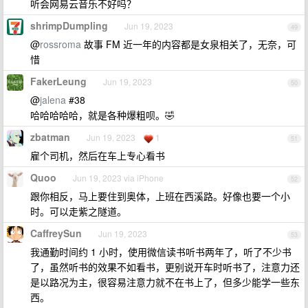
听会网易云音乐不好吗？
shrimpDumpling
Jun 19, 2023
49
@
rossroma
故事 FM 近一年的内容都是女泉相关了，无奈，可
惜
FakerLeung
Jun 19, 2023
50
@
jalena
#38
哈哈哈哈哈，就是各种爆粗呗。🤣
zbatman
Jun 19, 2023
1
51
雇个司机，然后在车上专心看书
Quoo
Jun 19, 2023 via iPhone
52
跟你相反，马上要住到奥体，上班在西溪路。好像也要一个小
时。可以走紫之隧道。
CaffreySun
Jun 19, 2023
53
我通勤时间约 1 小时，使用微信读书听书两年了，听了不少书
了，虽然听书的效果不如看书，更别说开车时听书了，注意力还
是以路况为主，很容易注意力就不在书上了，但多少能学一些东
西。