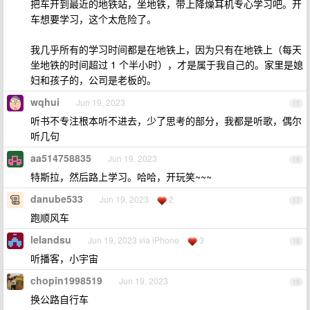
把车开到最近的地铁站，坐地铁，带上降燥耳机专心学习吧。开
车想要学习，这个太危险了。
我几乎所有的学习时间都是在地铁上，因为只有在地铁上（每天
坐地铁的时间超过 1 个半小时），才是属于我自己的。家里是媳
妇和孩子的，公司是老板的。
wqhui
Jun 19, 2023
15
听书不专注根本听不进去，少了思考的部分，我都是听歌，偶尔
听几句
aa514758835
Jun 19, 2023
16
特斯拉，然后路上学习。哈哈，开玩笑~~~
danube533
Jun 19, 2023
2
17
跑顺风车
lelandsu
Jun 19, 2023 via iPhone
3
18
听播客，小宇宙
chopin1998519
Jun 19, 2023
19
换公路自行车