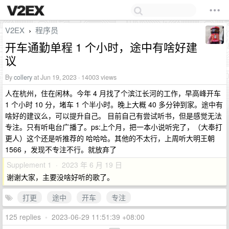
V2EX
程序员
›
开车通勤单程 1 个小时，途中有啥好建
议
By
collery
at Jun 19, 2023 · 14003 views
人在杭州，住在闲林。今年 4 月找了个滨江长河的工作，早高峰开车
1 个小时 10 分，堵车 1 个半小时。晚上大概 40 多分钟到家。途中有
啥好的建议么，可以提升自己。 目前自己有尝试听书，但是感觉无法
专注。只有听电台广播了。ps:上个月，把一本小说听完了，（大奉打
更人）这个还是听推荐的 哈哈哈。其他的不太行，上周听大明王朝
1566 ，发现不专注不行。就放弃了
Supplement 1 · 2023 年 6 月 19 日
谢谢大家，主要没啥好听的歌了。
打更
途中
开车
专注
125 replies
•
2023-06-29 11:51:39 +08:00