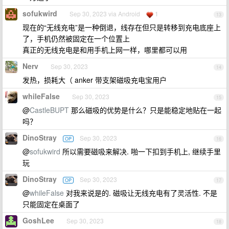
sofukwird
Sep 30, 2023 via Android
1
13
现在的“无线充电”是一种倒退，线存在但只是转移到充电底座上
了，手机仍然被固定在一个位置上
真正的无线充电是和用手机上网一样，哪里都可以用
Nerv
Sep 30, 2023
14
发热，损耗大（ anker 带支架磁吸充电宝用户
whileFalse
Sep 30, 2023
15
@
CastleBUPT
那么磁吸的优势是什么？只是能稳定地贴在一起
吗？
DinoStray
Sep 30, 2023
OP
16
@
sofukwird
所以需要磁吸来解决. 啪一下扣到手机上, 继续手里
玩
DinoStray
Sep 30, 2023
OP
17
@
whileFalse
对我来说是的. 磁吸让无线充电有了灵活性. 不是
只能固定在桌面了
GoshLee
Sep 30, 2023
18