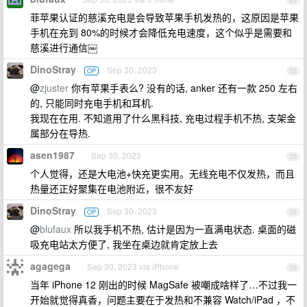
21
菲苹果认证的慈溪充电是会导致苹果手机发热的，这原因是苹果
手机在充到 80%的时候才会降低充电速度，这个似乎是需要和
慈溪进行通信￼
DinoStray
Sep 30, 2023
OP
22
@
zjuster
你有苹果手表么? 没有的话, anker 还有一款 250 左右
的, 只能同时充电手机和耳机.
我现在在用. 不知道用了什么黑科技, 充电过程手机不热, 支架金
属部分在导热.
asen1987
Sep 30, 2023
23
个人觉得，还是大电池+快充更实用。无线充电不仅发热，而且
热量还正好聚集在电池附近，很不友好
DinoStray
Sep 30, 2023
OP
24
@
blufaux
所以我手机不热, 估计是因为一直满电状态. 桌面的磁
吸充电站太方便了, 我坐在桌边就肯定放上去
agagega
Sep 30, 2023 via iPhone
25
当年 iPhone 12 刚出的时候 MagSafe 被嘲成啥样了…不过我一
开始就觉得真香，问题主要在于发热和不兼容 Watch/iPad ，不