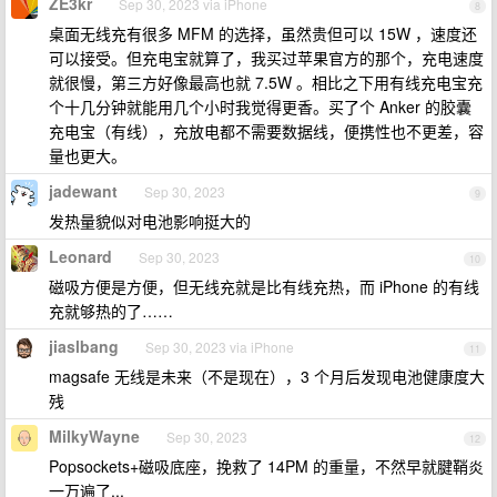
ZE3kr
Sep 30, 2023 via iPhone
8
桌面无线充有很多 MFM 的选择，虽然贵但可以 15W ，速度还
可以接受。但充电宝就算了，我买过苹果官方的那个，充电速度
就很慢，第三方好像最高也就 7.5W 。相比之下用有线充电宝充
个十几分钟就能用几个小时我觉得更香。买了个 Anker 的胶囊
充电宝（有线），充放电都不需要数据线，便携性也不更差，容
量也更大。
jadewant
Sep 30, 2023
9
发热量貌似对电池影响挺大的
Leonard
Sep 30, 2023
10
磁吸方便是方便，但无线充就是比有线充热，而 iPhone 的有线
充就够热的了……
jiaslbang
Sep 30, 2023 via iPhone
11
magsafe 无线是未来（不是现在），3 个月后发现电池健康度大
残
MilkyWayne
Sep 30, 2023
12
Popsockets+磁吸底座，挽救了 14PM 的重量，不然早就腱鞘炎
一万遍了...