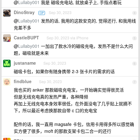
@
Lullaby001
我是 磁吸充电站, 就放桌子上, 手指点着玩
DinoStray
Sep 30, 2023
OP
4
@
Lullaby001
发热的话, 我用的这款安克的, 觉得还行, 和我用线
充差不多
CastleBUPT
Sep 30, 2023 via iPhone
5
@
Lullaby001
一加出了款水冷的磁吸充电，发热不是什么大问
题，磁吸就是未来
justaname
Sep 30, 2023
6
磁吸卡包，如果你有随身携带 2-3 张卡片的需求的话
findblue
Sep 30, 2023
7
我也买的 anker 那款磁吸充电宝，一开始确实觉得很灵活
但是无线充电真的发热严重，各种降频
再加上无线充电本身效率很低，在外面没电了几乎贴上就摘不
下，所以最近考虑换那款自带 c 口的充电宝
配件的话，我一直用 magsafe 卡包，信用卡用得多所以感觉确
实方便了很多，moft 的那款支架卡包二合一的还行