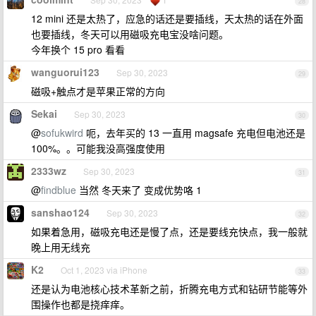
28
12 mini 还是太热了，应急的话还是要插线，天太热的话在外面
也要插线，冬天可以用磁吸充电宝没啥问题。
今年换个 15 pro 看看
wanguorui123
Sep 30, 2023
29
磁吸+触点才是苹果正常的方向
Sekai
Sep 30, 2023
30
@
sofukwird
呃，去年买的 13 一直用 magsafe 充电但电池还是
100%。。可能我没高强度使用
2333wz
Sep 30, 2023
31
@
findblue
当然 冬天来了 变成优势咯 1
sanshao124
Sep 30, 2023
32
如果着急用，磁吸充电还是慢了点，还是要线充快点，我一般就
晚上用无线充
K2
Oct 1, 2023 via iPhone
33
还是认为电池核心技术革新之前，折腾充电方式和钻研节能等外
围操作也都是挠痒痒。