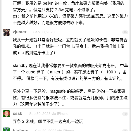
正解！我用的是 belkin 的一款，角度和磁力都很完美（我用的
官方壳）。但是只支持 7.5w 充电，不过够了。
ps：我之前也用过小米的，但是磁力感觉差点意思。这里的磁力
不是越大越好，而是很方便你去取下来。
zjuster
Sep 30, 2023
19
我从一开始就非常看好磁吸，立刻就买了磁吸的卡包，非常符合
我的需求。（出门就带一个门禁卡/健身卡，后来我把门禁卡做
成 nfc 贴到健身卡上了）
standby 现在让我非常想要买一款桌面的磁吸支架充电器。 中草
了一个 cube 盒子（ anker ）的，实在是太贵了（ 1100 ），舍
不得。 借楼问一下，有没有类似设计的第三方的，有认证的。
另外分享一下经验，magsafe 的磁吸壳，需要 咨询一下商家磁
性，有很多便宜的根本洗不住，或者就是壳儿很薄，用的原生磁
力（这两年这种骗子少了）。
cssk
Sep 30, 2023 via iPhone
20
弄条 2 米线，哪里不能一边充电一边玩
blufaux
Sep 30, 2023 via iPhone