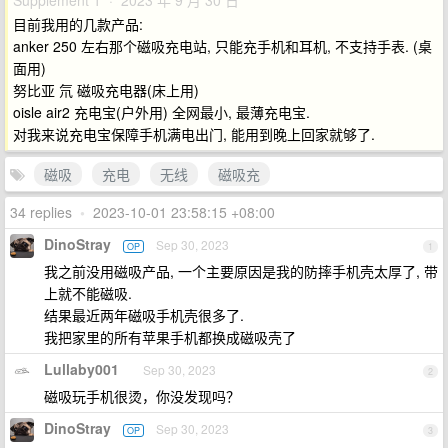
Supplement 1 · 2023 年 9 月 30 日
目前我用的几款产品:
anker 250 左右那个磁吸充电站, 只能充手机和耳机, 不支持手表. (桌
面用)
努比亚 氘 磁吸充电器(床上用)
oisle air2 充电宝(户外用) 全网最小, 最薄充电宝.
对我来说充电宝保障手机满电出门, 能用到晚上回家就够了.
磁吸
充电
无线
磁吸充
34 replies
•
2023-10-01 23:58:15 +08:00
DinoStray
Sep 30, 2023
OP
1
我之前没用磁吸产品, 一个主要原因是我的防摔手机壳太厚了, 带
上就不能磁吸.
结果最近两年磁吸手机壳很多了.
我把家里的所有苹果手机都换成磁吸壳了
Lullaby001
Sep 30, 2023
2
磁吸玩手机很烫，你没发现吗？
DinoStray
Sep 30, 2023
OP
3