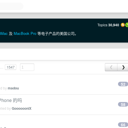
Topics
30,940
iMac
及
MacBook Pro
等电子产品的美国公司。
...
1547
❮
❯
52
ed by
madou
one 的吗
58
plied by
GooooooniX
66