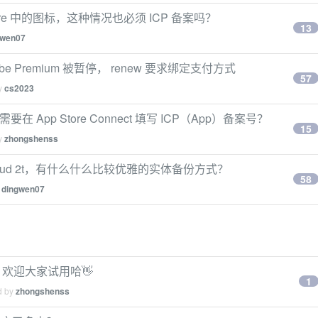
ore 中的图标，这种情况也必须 ICP 备案吗？
13
gwen07
tube Premium 被暂停， renew 要求绑定支付方式
57
by
cs2023
需要在 App Store Connect 填写 ICP（App）备案号？
15
by
zhongshenss
oud 2t，有什么什么比较优雅的实体备份方式？
58
y
dingwen07
e 喽，欢迎大家试用哈👋
1
d by
zhongshenss