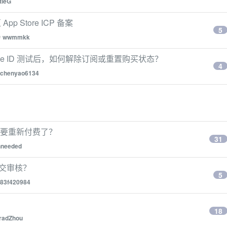
ttleG
 Store ICP 备案
5
y
wwmmkk
Apple ID 测试后，如何解除订阅或重置购买状态？
4
chenyao6134
显示要重新付费了？
31
nneeded
么提交审核？
5
83f420984
18
radZhou