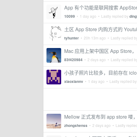
App 有个功能是联网搜索 AppSt
10099
•
1 day ago
• Lastly replied by
din
土区 App Store 内购方式的 You
tyhunter
•
20h 13m ago
• Lastly replied 
Mac 应用上架中国区 App Store，
83f420984
•
2 days ago
• Lastly replied 
小孩子照片比较多，目前存在 icl
xiaoxiannv
•
1 day ago
• Lastly replied b
Mellow 正式发布到 app stor
zhongshenss
•
2 days ago
• Lastly replie