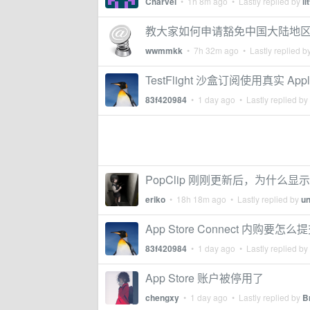
Charvel
•
1h 8m ago
• Lastly replied by
li
教大家如何申请豁免中国大陆地区 App
wwmmkk
•
7h 32m ago
• Lastly replied b
TestFlight 沙盒订阅使用真实 
83f420984
•
1 day ago
• Lastly replied by
PopClip 刚刚更新后，为什么
eriko
•
18h 18m ago
• Lastly replied by
u
App Store Connect 内购要怎
83f420984
•
1 day ago
• Lastly replied by
App Store 账户被停用了
chengxy
•
1 day ago
• Lastly replied by
B