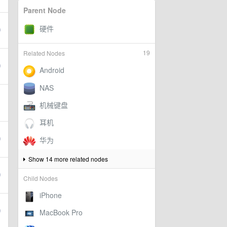
Parent Node
19
Related Nodes
Show 14 more related nodes
Child Nodes