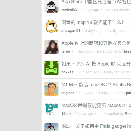
App Store 中国区充值返 10%
revival83
•
2 days ago
• Lastly replied by
闲置的 mbp 18 款还能干什么？
shawpan01
•
3 days ago
• Lastly replied 
Apple tv 上的商店和其他服务
terse
•
4 days ago
• Lastly replied by
bre
如果下个月 AI 按 Apple ID
bbxx11
•
20h 14m ago
• Lastly replied by
M1 Max 能装 macOS 27 Public 
beginor
•
1 day ago
• Lastly replied by
jo
macOS 啥时候能更新 macos 27 b
19cm
•
2 days ago
• Lastly replied by
Mitt
求助！关于如何用 Frida gadget ho