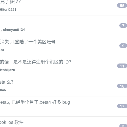
各位充了多少？
55
Hitori0221
7
by
chenyao6134
总是消失 只登陆了一个美区账号
9
eza
 来区分的话，是不是还得注册个港区的 iD？
11
leshijiazu
Beta 么？
18
hn46
eta5, 已经半个月了,beta4 好多 bug
17
ok ios 软件
5