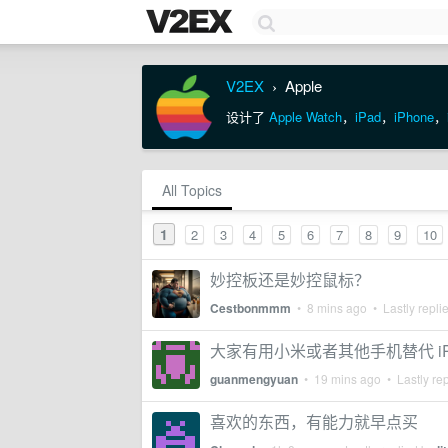
V2EX
Apple
›
设计了
Apple Watch
，
iPad
，
iPhone
，
All Topics
1
2
3
4
5
6
7
8
9
10
妙控板还是妙控鼠标？
Cestbonmmm
•
8 mins ago
• Lastly repli
大家有用小米或者其他手机替代 iPh
guanmengyuan
•
19 mins ago
• Lastly re
喜欢的东西，有能力就早点买