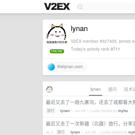
lynan
V2EX member #327405, joined on
Today's activity rank
9711
ONLINE
thelynan.com
lynan
提问
技术
最近又去了一趟九寨沟，还去了成都看大
旅行
•
lynan
•
Jun 28
• Lastly replied by
myhu
最近又去了一次新疆（北疆）旅行，分享
2
旅行
•
lynan
•
Jun 30
• Lastly replied by
tcp