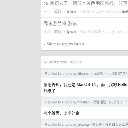
12 月初去了一趟日本关西地区旅行，分
7
旅行
•
lynan
•
Feb 25
• Lastly replied by
mat
周末游兰州-游记
1
旅行
•
lynan
•
Nov 21, 2025
• Lastly replied
More topics by lynan
»
lynan's recent replies
Replied to a topic by
kfluous
macOS
macOS 27 外
›
›
感谢告知，我还是 MacOS 15 ，而且我的 Bet
升级了
Replied to a topic by
hlhshsh
职场话题
失业马上一
›
›
考个雅思，上岸外企
Replied to a topic by
jincong
买买买
有老哥买过亚
›
›