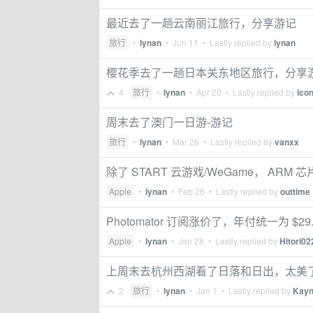
最近去了一趟云南丽江旅行，分享游记
旅行
•
lynan
•
Jun 11
• Lastly replied by
lynan
樱花季去了一趟日本关东地区旅行，分享
4
旅行
•
lynan
•
Apr 20
• Lastly replied by
icon
周末去了澳门一日游-游记
旅行
•
lynan
•
Mar 26
• Lastly replied by
vanxx
除了 START 云游戏/WeGame， ARM 
Apple
•
lynan
•
Feb 26
• Lastly replied by
outtime
Photomator 订阅涨价了，年付统一为 $29.
Apple
•
lynan
•
Jan 28
• Lastly replied by
Hitori02
上周末去杭州西湖看了日落和日出，太美
2
旅行
•
lynan
•
Jan 1
• Lastly replied by
Kay