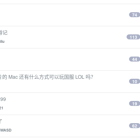
74
游记
113
liu
44
芯片的 Mac 还有什么方式可以玩国服 LOL 吗？
10
99
19
21
了
62
nWASD