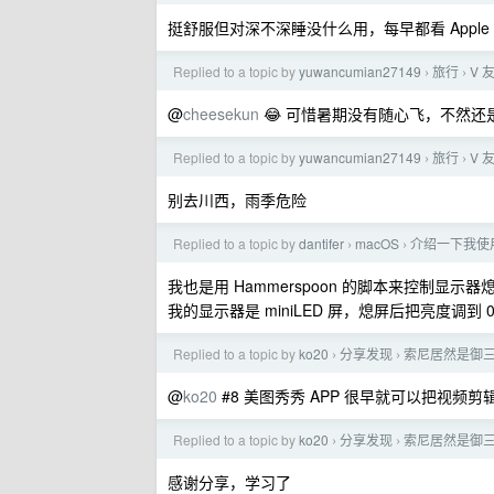
挺舒服但对深不深睡没什么用，每早都看 Apple
Replied to a topic by
yuwancumian27149
旅行
V
›
›
@
cheesekun
😂 可惜暑期没有随心飞，不然还
Replied to a topic by
yuwancumian27149
旅行
V
›
›
别去川西，雨季危险
Replied to a topic by
dantifer
macOS
介绍一下我使用 k
›
›
我也是用 Hammerspoon 的脚本来控制显示
我的显示器是 miniLED 屏，熄屏后把亮度调
Replied to a topic by
ko20
分享发现
索尼居然是御
›
›
@
ko20
#8 美图秀秀 APP 很早就可以把视频剪辑成 L
Replied to a topic by
ko20
分享发现
索尼居然是御
›
›
感谢分享，学习了