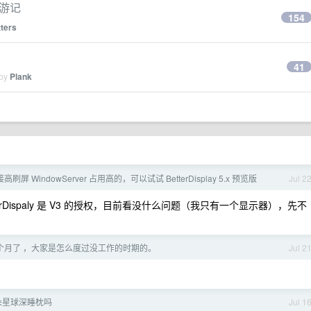
享游记
154
ters
41
 by
Plank
接高刷屏 WindowServer 占用高的，可以试试 BetterDisplay 5.x 预览版
Jul 2
terDispaly 是 V3 的授权，目前看没什么问题（我只有一个显示器），先不
个月了 ，大家是怎么度过没工作的时期的。
Jul 2
朵星球深睡枕吗
Jul 1