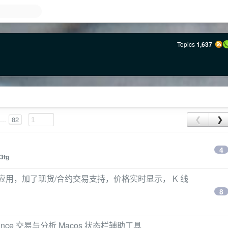
Topics
1,637
...
82
❮
❯
4
3tg
控应用，加了现货/合约交易支持，价格实时显示， K 线
8
Binance 交易与分析 Macos 状态栏辅助工具