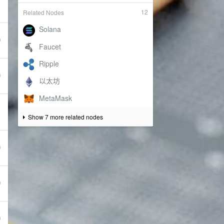
12
Related Nodes
Show 7 more related nodes