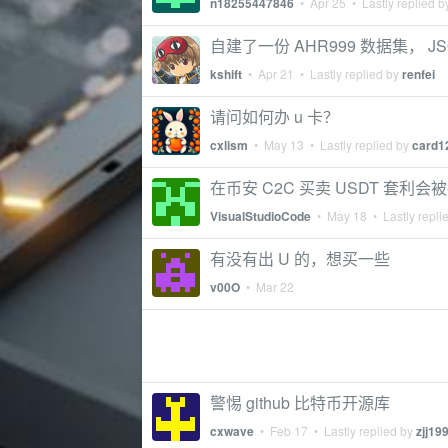
n18255447846
•
Apr 25
• Lastly replied 
自建了一份 AHR999 数据集， J
kshift
•
Apr 21
• Lastly replied by
renfei
请问如何办 u 卡？
cxlism
•
May 13
• Lastly replied by
card1
在币安 C2C 买卖 USDT 套利会
VisualStudioCode
•
May 18
• Lastly repli
有没有出 U 的，想买一些
v00O
•
Mar 22
警惕 github 比特币开源库
cxwave
•
Feb 17
• Lastly replied by
zjj19