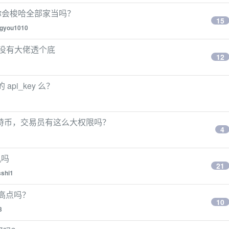
你会梭哈全部家当吗？
15
gyou1010
有没有大佬透个底
12
api_key 么？
亿美元比特币，交易员有这么大权限吗？
4
机吗
21
sshi1
最高点吗？
10
3