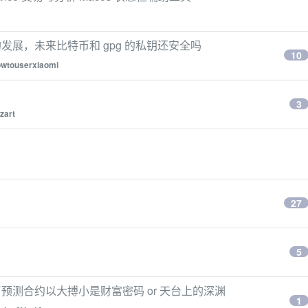
展，未来比特币和 gpg 的私钥还安全吗
10
owtouserxiaomi
3
zart
27
5
 比特币预测合约以大搏小是财富密码 or 天台上的深渊
1