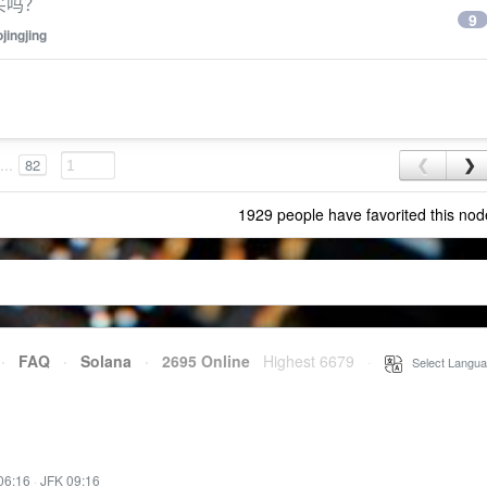
买吗？
9
jingjing
...
82
❮
❯
1929 people have favorited this nod
·
FAQ
·
Solana
·
2695 Online
Highest 6679
·
Select Langua
06:16
·
JFK 09:16