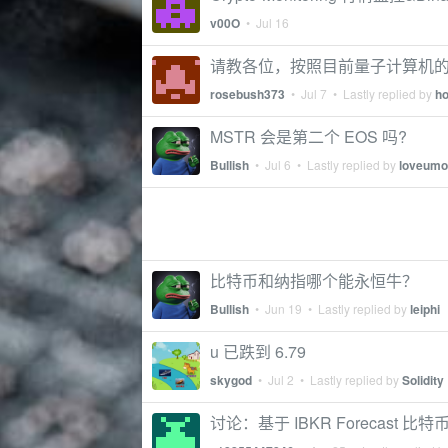
v00O
•
Jul 16
请教各位，按照目前量子计算机的发
rosebush373
•
Jul 7
• Lastly replied by
h
MSTR 会是第二个 EOS 吗?
Bullish
•
Jul 6
• Lastly replied by
loveumo
比特币和纳指哪个能永恒牛？
Bullish
•
Jun 19
• Lastly replied by
leiphi
u 已跌到 6.79
skygod
•
Jul 2
• Lastly replied by
Solidity
讨论：基于 IBKR Forecast