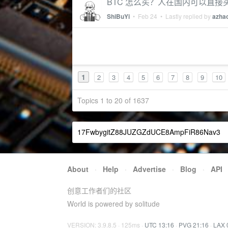
BTC 怎么买？人在国内可以直接
ShiBuYi
•
Feb 24
• Lastly replied by
azhao
1
2
3
4
5
6
7
8
9
10
Topics 1 to 20 of 1637
17FwbygitZ88JUZGZdUCE8AmpFiR86Nav3
About
·
Help
·
Advertise
·
Blog
·
API
创意工作者们的社区
World is powered by solitude
VERSION: 3.9.8.5 · 125ms ·
UTC 13:16
·
PVG 21:16
·
LAX 