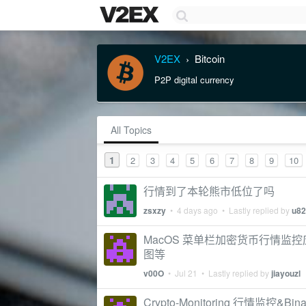
V2EX
Bitcoin
›
P2P digital currency
All Topics
1
2
3
4
5
6
7
8
9
10
行情到了本轮熊市低位了吗
zsxzy
•
4 days ago
• Lastly replied by
u82
MacOS 菜单栏加密货币行情监
图等
v00O
•
Jul 21
• Lastly replied by
jiayouzl
Crypto-Monitoring 行情监控&