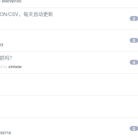
by
Inn0Vat10n
SON/CSV，每天自动更新
2
5
23
被抓吗？
4
ed by
xinhaiw
2
950716