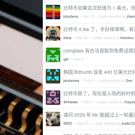
比特币如果这次贬值为 1 美元，
kisshere
•
Apr 13
• Lastly replied by
zhan
比特币 6.8w 了，手好痒痒啊，
afew
•
Mar 26
• Lastly replied by
frienmo
coinglass 有办法获取到免费试用的 
qm
•
Feb 9
韩国 Bithumb 误发 400 
jacketma
•
Feb 9
• Lastly replied by
2en
比特币跌了，现在是入场的好时
404www
•
Feb 6
• Lastly replied by
fraye
请问 2029 年 btc 能超过上一轮
WDD
•
May 25
• Lastly replied by
sudo12