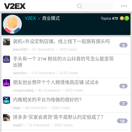
V2EX
商业模式
Topics
470
›
装机+外设定制店铺，线上线下一起搞有搞头吗
3
joker622
• 81 characters • 1625 views
手头有一个 21w 粉丝的火山抖音的号怎么能变现
出掉
userlive
• 110 characters • 2155 views
朋友创业想开个个人跨境电商店铺 试试水
9
crazycoding
• 82 characters • 3952 views
内推相关的平台为啥做的很好的?
7
lwgo
• 86 characters • 2660 views
拼多多“买家会退货”是不是默认约定俗成了？
18
bug51
• 74 characters • 3920 views