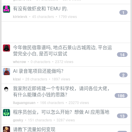
有没有做虾皮和 TEMU 的.
1
kirieievk
• 45 characters • 1799 views
今年做民宿靠谱吗, 地点石景山古城周边, 平台运
营完全小白, 是否可以尝试
14
whcrow
• 0 characters • 2372 views
AI 录音笔项目还能做吗？
2
kizai
• 28 characters • 1897 views
我家附近即将建一个专科学校，请问各位大佬，
有什么能赚点小钱的思路？
186
liuguangxuan
• 166 characters • 23270 views
程序员创业，可以怎么开始？想做 AI 应用落地
13
gosky
• 151 characters • 3287 views
请教下流量如何变现