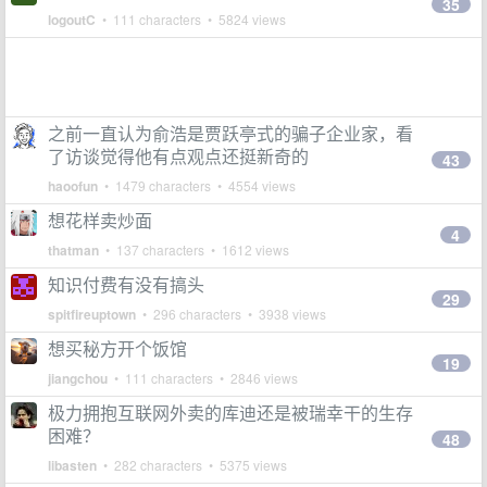
35
logoutC
• 111 characters • 5824 views
之前一直认为俞浩是贾跃亭式的骗子企业家，看
了访谈觉得他有点观点还挺新奇的
43
haoofun
• 1479 characters • 4554 views
想花样卖炒面
4
thatman
• 137 characters • 1612 views
知识付费有没有搞头
29
spitfireuptown
• 296 characters • 3938 views
想买秘方开个饭馆
19
jiangchou
• 111 characters • 2846 views
极力拥抱互联网外卖的库迪还是被瑞幸干的生存
困难？
48
libasten
• 282 characters • 5375 views