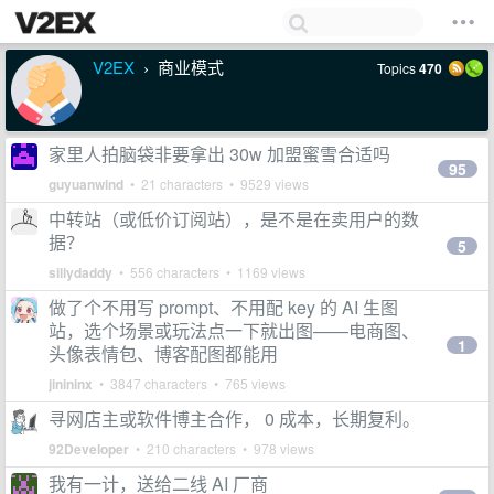
V2EX
商业模式
Topics
470
›
家里人拍脑袋非要拿出 30w 加盟蜜雪合适吗
95
guyuanwind
• 21 characters • 9529 views
中转站（或低价订阅站），是不是在卖用户的数
据？
5
sillydaddy
• 556 characters • 1169 views
做了个不用写 prompt、不用配 key 的 AI 生图
站，选个场景或玩法点一下就出图——电商图、
1
头像表情包、博客配图都能用
jinininx
• 3847 characters • 765 views
寻网店主或软件博主合作， 0 成本，长期复利。
92Developer
• 210 characters • 978 views
我有一计，送给二线 AI 厂商