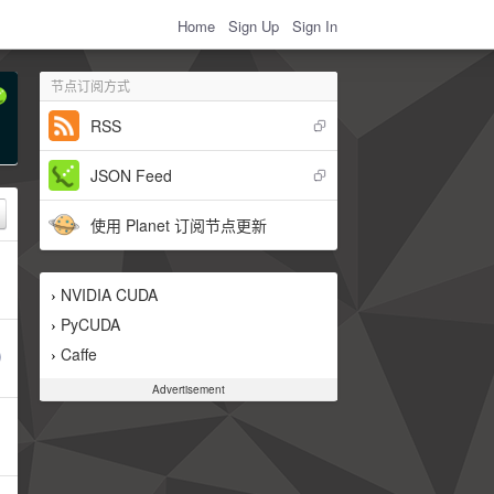
Home
Sign Up
Sign In
节点订阅方式
RSS
JSON Feed
使用 Planet 订阅节点更新
NVIDIA CUDA
›
PyCUDA
›
Caffe
›
Advertisement