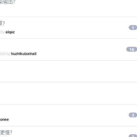
渲染输出？
算？
1
d by
alqaz
16
lied by
huzhikuizainali
3
honee
ti 更慢？
2