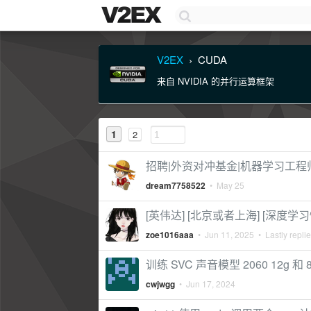
V2EX
CUDA
›
来自 NVIDIA 的并行运算框架
1
2
招聘|外资对冲基金|机器学习工程
dream7758522
•
May 25
[英伟达] [北京或者上海] [深度学习
zoe1016aaa
•
Jun 11, 2025
• Lastly repli
训练 SVC 声音模型 2060 12g 和 
cwjwgg
•
Jun 17, 2024