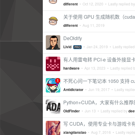
different
•
Oct 12, 2020
• Lastly replied b
关于使用 GPU 生成随机数（cuda/o
different
•
Aug 11, 2019
DeOldify
Livid
•
Jan 24, 2019
• Lastly replie
PRO
有人用雷电转 PCI-e 设备外接显卡
hardware
•
Apr 13, 2023
• Lastly replied 
不死心问一下笔记本 1050 支持 cu
Antidictator
•
Jun 19, 2017
• Lastly repli
Python+CUDA，大家有什
OldFinder
•
Jun 13
• Lastly replied by
dee
写 CUDA，使用专业卡与游戏卡
xiangtianxiao
•
Aug 7, 2016
• Lastly repli