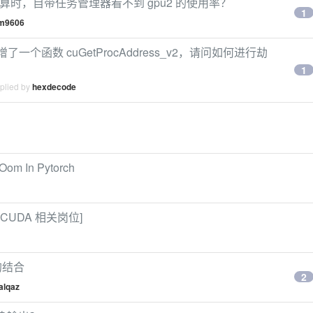
pu 计算时，自带任务管理器看不到 gpu2 的使用率？
1
im9606
本新增了一个函数 cuGetProcAddress_v2，请问如何进行劫
1
eplied by
hexdecode
Oom In Pytorch
 [CUDA 相关岗位]
程的结合
2
alqaz