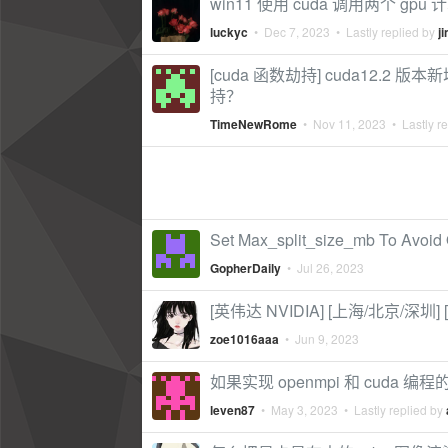
win11 使用 cuda 调用两个 g
luckyc
•
Dec 7, 2023
• Lastly replied by
j
[cuda 函数劫持] cuda12.2 版
持？
TimeNewRome
•
Nov 11, 2023
• Lastly r
Set Max_split_size_mb To Avoid 
GopherDaily
•
Jul 26, 2023
[英伟达 NVIDIA] [上海/北京/深圳]
zoe1016aaa
•
Jun 9, 2023
如果实现 openmpi 和 cuda 编
leven87
•
May 3, 2023
• Lastly replied by