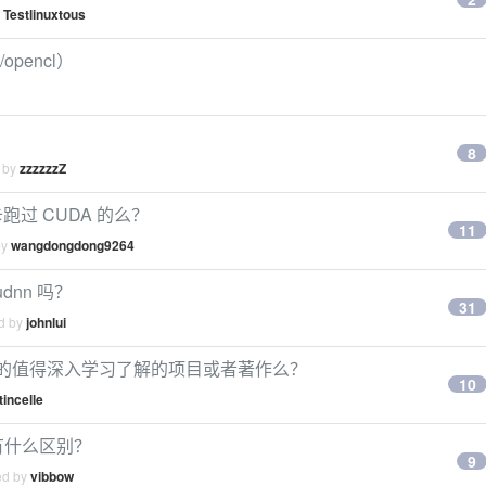
y
Testlinuxtous
pencl）
8
d by
zzzzzzZ
跑过 CUDA 的么？
11
by
wangdongdong9264
dnn 吗？
31
ed by
johnlui
么推荐的值得深入学习了解的项目或者著作么？
10
tincelle
有什么区别？
9
ed by
vibbow