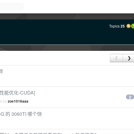
Topics
25
❮
❯
师
性能优化-CUDA]
2
ed by
zoe1016aaa
8G 的 3060TI 哪个快