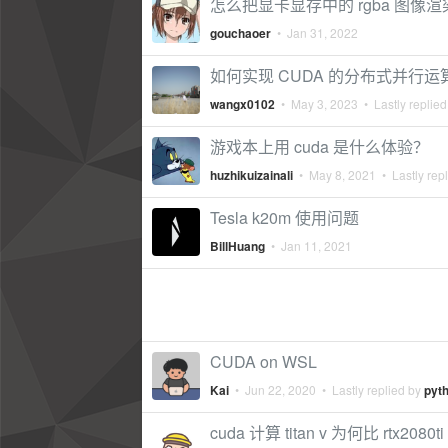
怎么把显卡显存中的 rgba 图像
gouchaoer
•
Jan 31, 2022
如何实现 CUDA 的分布式并行运
wangx0102
•
May 3, 2023
• Lastly replie
游戏本上用 cuda 是什么体验？
huzhikuizainali
•
May 8, 2021
• Lastly rep
Tesla k20m 使用问题
BillHuang
•
Jan 11, 2021
CUDA on WSL
Kai
•
Jun 22, 2020
• Lastly replied by
pyt
cuda 计算 titan v 为何比 rtx2080