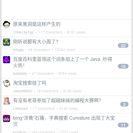
原来黑洞是这样产生的
1hhkc2p7gz
• 117 characters • 8157 views
刚听说都有大小周了?
22
tchqiq
• 68 characters • 13044 views
百度百科里蓝领这个词条加上了一个 Java ,吵得
火热！
15
hulalalla
• 47 characters • 9764 views
淘宝搜索挂了吗
Jason0803
• 18 characters • 8196 views
有没有老哥参加了超越妹妹的编程大赛啊？
3
Littmean
• 17 characters • 8196 views
bing“涉黄”石锤，字典搜索 Curvature 出现了大宝
贝
11
konikoo
• 164 characters • 7227 views