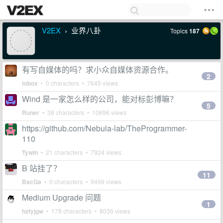
V2EX
业界八卦
Topics
187
›
有写自媒体的吗？求小众自媒体资源合作。
2
tobox
• 0 characters • 7645 views
Wind 是一家怎么样的公司，能对标彭博嘛？
5
Runer
• 38 characters • 10696 views
https://github.com/Nebula-lab/TheProgrammer-
110
Tywin
• 21 characters • 7924 views
B 站挂了？
11
BacGa
• 0 characters • 9499 views
Medium Upgrade 问题
1
hzfyjgw
• 178 characters • 8036 views