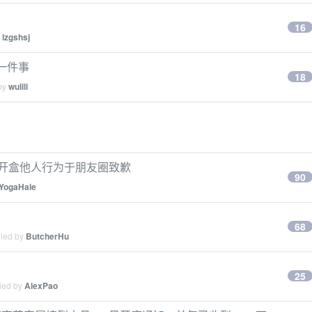
16
y
lzgshsj
一件事
18
 by
wulili
网开盒他人行为于朋友圈致歉
90
YogaHale
68
lied by
ButcherHu
25
lied by
AlexPao