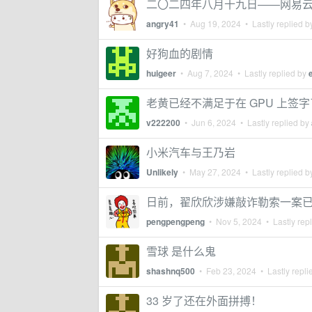
二〇二四年八月十九日——网易
angry41
•
Aug 19, 2024
• Lastly replied 
好狗血的剧情
huigeer
•
Aug 7, 2024
• Lastly replied by
老黄已经不满足于在 GPU 上签字
v222200
•
Jun 6, 2024
• Lastly replied by
小米汽车与王乃岩
Unlikely
•
May 27, 2024
• Lastly replied 
日前，翟欣欣涉嫌敲诈勒索一案
pengpengpeng
•
Nov 5, 2024
• Lastly rep
雪球 是什么鬼
shashnq500
•
Feb 23, 2024
• Lastly repli
33 岁了还在外面拼搏！