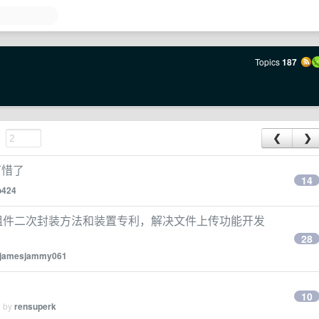
Topics
187
❮
❯
可惜了
14
o424
上传组件二次封装方法和装置专利，解决文件上传功能开发
28
jamesjammy061
10
d by
rensuperk