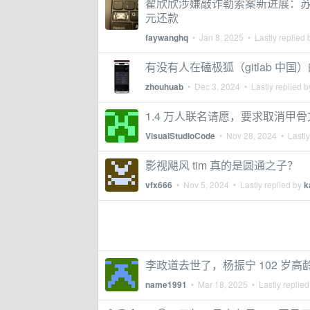
翟欣欣涉嫌敲诈勒索案新进展：苏享
元还款
faywanghq
•
Jan 8, 2025
• Lastly replied
有没有人在磕极狐（gitlab 中国
zhouhuab
•
Dec 3, 2024
• Lastly replied 
1.4 万人联名请愿，要求取消甲骨文的
VisualStudioCode
•
Nov 28, 2024
• Lastly
影视飓风 tim 真的是圆通之子？
vfx666
•
Nov 5, 2024
• Lastly replied by
k
李政道去世了，杨振宁 102 
name1991
•
Mar 18, 2025
• Lastly replie