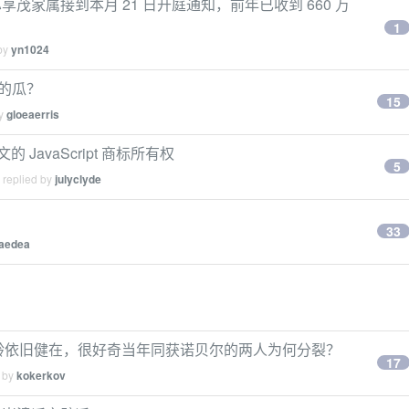
茂家属接到本月 21 日开庭通知，前年已收到 660 万
1
 by
yn1024
）的瓜？
15
by
gloeaerris
 JavaScript 商标所有权
5
 replied by
julyclyde
33
aedea
岁高龄依旧健在，很好奇当年同获诺贝尔的两人为何分裂？
17
d by
kokerkov