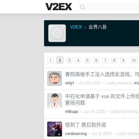
V2EX
业界八卦
›
2
1
3
4
5
6
7
8
9
10
春熙路做手工没入选捞女游戏，
ohlyf
•
Jun 23, 2025
• Lastly replied by
kl
中石化申请基于 vue 的文件
繁琐问题
HiBugs
•
Jun 14, 2025
• Lastly replied by
惊到了 携巨款外逃
canbewrong
•
Jun 6, 2025
• Lastly replie