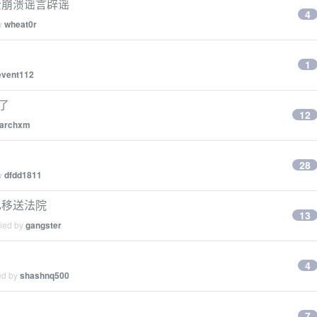
云崩溃谣言辟谣
4
by
wheat0r
1
event112
了
12
archxm
28
by
dfdd1811
已移送法院
13
lied by
gangster
4
ed by
shashnq500
7