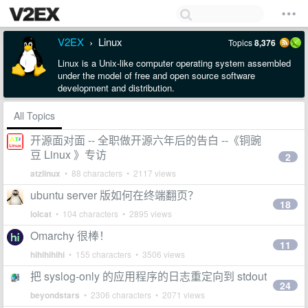
V2EX
Linux
Topics
8,376
›
Linux is a Unix-like computer operating system assembled
under the model of free and open source software
development and distribution.
All Topics
开源面对面 -- 全职做开源六年后的告白 --《铜豌
豆 Linux 》专访
2
atzlinux
• 88 characters • 2117 views
ubuntu server 版如何在终端翻页？
18
lolcat
• 104 characters • 2895 views
Omarchy 很棒！
11
hihihihihi
• 155 characters • 3506 views
把 syslog-only 的应用程序的日志重定向到 stdout
24
beyondstars
• 2306 characters • 2071 views