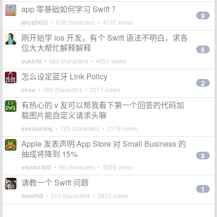
app 零基础如何学习 Swift ？
9
jmyz0455
• 638 characters • 4107 views
刚开始学 ios 开发，有个 Swift 语法不明白，求各
位大大帮忙解释解释
6
oukichi
• 483 characters • 4051 views
怎么设定蓝牙 Link Policy
2
clrss
• 360 characters • 2317 views
有热心的 v 友可以帮我看下第一个回答的代码加
载图片能自定义请求头嘛
saviourdog
• 125 characters • 2179 views
Apple 发表声明 App Store 对 Small Business 的
抽成将降到 15%
8
vision1900
• 95 characters • 3026 views
请教一个 Swift 问题
1
meathill
• 210 characters • 2872 views