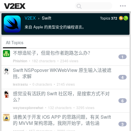
V2EX
Swift
Topics
372
›
来自 Apple 的类型安全的编程语言。
All Topics
不想造轮子，但是包作者跑路怎么办？
1
Phishion
• 182 characters • 2346 views
Swift NSPopover WKWebView 原生输入法被遮
挡，求解
4
iextrastu
• 0 characters • 2145 views
感觉没有活跃的 Swift 社区呀，是搜索方式不对
么？
6
waytoexplorewhat
• 132 characters • 3295 views
请教关于开发 iOS APP 的思路问题，有关 Swift
的 MVVM 架构思路，我刚开始学，请包涵
3
• 467 characters • 2980 views