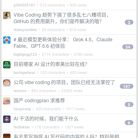
a394505181
• 513 characters • 935 views
Vibe Coding 趋势下搞了很多乱七八糟项目，
GitHub 的费用飙升，你们是咋解决的哦？
3
Alwaysonline
• 29 characters • 819 views
# 最近模型更新体验分享： Grok 4.5、Claude
Fable、GPT-5.6 初体验
34
bigbigegg123
• 2114 characters • 3780 views
目前哪家 AI 设计的审美比较在线？
boringwheat
• 122 characters • 620 views
公司 vibe coding 的项目，团队已经无法掌控了
197
wzzexe
• 663 characters • 23393 views
国产 codingplan 求推荐
5
hsuyeung
• 323 characters • 1017 views
AI 干活的时候，我们能干什么
6
Hellokids
• 176 characters • 1307 views
有不爱写指挥 AI 写代码的内容的人吗？特别是相