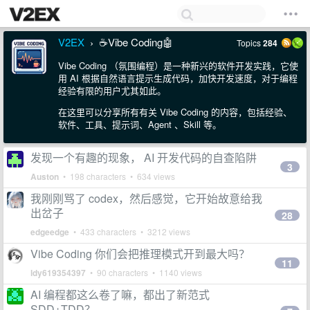
V2EX
☕Vibe Coding🤖
Topics
284
›
Vibe Coding （氛围编程）是一种新兴的软件开发实践，它使
用 AI 根据自然语言提示生成代码，加快开发速度，对于编程
经验有限的用户尤其如此。
在这里可以分享所有有关 Vibe Coding 的内容，包括经验、
软件、工具、提示词、Agent 、Skill 等。
发现一个有趣的现象， AI 开发代码的自查陷阱
3
Auston
• 198 characters • 634 views
我刚刚骂了 codex，然后感觉，它开始故意给我
出岔子
28
edgeedge
• 433 characters • 3212 views
Vibe Coding 你们会把推理模式开到最大吗？
11
ldy619354397
• 90 characters • 1140 views
AI 编程都这么卷了嘛，都出了新范式
SDD+TDD？