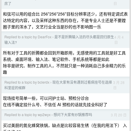
日
房了
和弦可以用的组合比 256*256*256*目标分辨率还少，还有特定调式表
达特定的内容，以及采样这种东西的存在，不是专业人士还是不要蹚
圈子里的浑水了，文艺行业全当是抄的也不影响图一乐
Replied to a topic by DearFox
是不是折腾输入法的尽头都是回归原生
4 月 4
›
日
输入法?
所有对于工具的折腾都会回到开箱即用，无感使用的工具就是好工具
系统、桌面环境、输入法、笔记软件、手机系统等都是如此
除非是研究、制作工具的人，不然就只是一种消耗自己多余精力的乐
趣
Replied to a topic by bclerdx
现在大家有没有遇到过看病挂号在选择
3 月 28
›
日
科室症的候群
现场挂号简单一些，可以问护士站、预检分诊台
在线不确定挂什么号、不信任 AI 预检的话就先挂全科好了
Replied to a topic by wp2wyx
想问下大家有炒锅推荐吗
3 月 20 日
›
买过美厨的氮化蜂窝铁锅，缺点是比较容易生锈（在我的用法下） 入