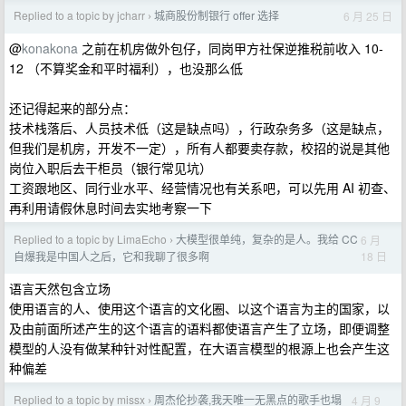
Replied to a topic by jcharr
城商股份制银行 offer 选择
6 月 25 日
›
@
konakona
之前在机房做外包仔，同岗甲方社保逆推税前收入 10-
12 （不算奖金和平时福利），也没那么低
还记得起来的部分点：
技术栈落后、人员技术低（这是缺点吗），行政杂务多（这是缺点，
但我们是机房，开发不一定），所有人都要卖存款，校招的说是其他
岗位入职后去干柜员（银行常见坑）
工资跟地区、同行业水平、经营情况也有关系吧，可以先用 AI 初查、
再利用请假休息时间去实地考察一下
Replied to a topic by LimaEcho
大模型很单纯，复杂的是人。我给 CC
6 月
›
18 日
自爆我是中国人之后，它和我聊了很多啊
语言天然包含立场
使用语言的人、使用这个语言的文化圈、以这个语言为主的国家，以
及由前面所述产生的这个语言的语料都使语言产生了立场，即便调整
模型的人没有做某种针对性配置，在大语言模型的根源上也会产生这
种偏差
Replied to a topic by missx
周杰伦抄袭,我天唯一无黑点的歌手也塌
4 月 9
›