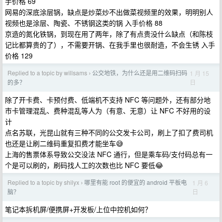
手价格 69
网易的深底涂层锅，缺点是炒菜炒不出做菜视频里的效果，明明别人
视频也是涂层、陶瓷、不锈钢这类的锅 入手价格 88
京造的氮化铁锅，到现在用了两年，除了有点贵没什么缺点（和陈枝
记比都算贵的了），不需要开锅、在我手里也很耐造，不会生锈 入手
价格 129
Replied to a topic by willsams
公交地铁，为什么还是用二维码扫码
1 月 15
›
日
的多？
除了开卡费、卡预付费、低端机不支持 NFC 等问题外，还有部分地
市卡管理混乱、费种混乱等人为（有意、无意）让 NFC 不好用的设
计
点名苏联，光昆山就有三种不同的公交发卡公司，刷上了扣了费司机
也还是让刷二维码重复扣费才能坐车😅
上海的售票体系导致公交没法 NFC 通行，但是乘车码/支付码总有一
个是可以刷的，刷码找人工的次数也比 NFC 要低😂
Replied to a topic by shilyx
哪里有能 root 的便宜的 android 平板电
1 月 6
›
日
脑？
笔记本拆机屏/便携屏+开发板/上位中控机如何？