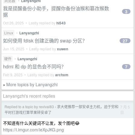
浏览器
•
Lanyangzhi
我是提醒备份小助手，提醒你备份油猴和篡改猴数
3
据
Oct 26, 2025 • Lastly replied by
hi543
Linux
•
Lanyangzhi
如何使用 fdisk 创建正确的 swap 分区？
27
Jun 15, 2025 • Lastly replied by
xuwen
硬件
•
Lanyangzhi
hdmi 和 dp 的显色会不同吗？
7
Feb 9, 2025 • Lastly replied by
archxm
More topics by Lanyangzhi
»
Lanyangzhi's recent replies
Replied to a topic by revival83
求大佬推荐一部安卓主力机，迫于穷和
7 月 5
›
日
平时打游戏打算苹果转安卓了
不知道有什么关键词不让发，发个图吧😂
https://i.imgur.com/ieXpJKG.png