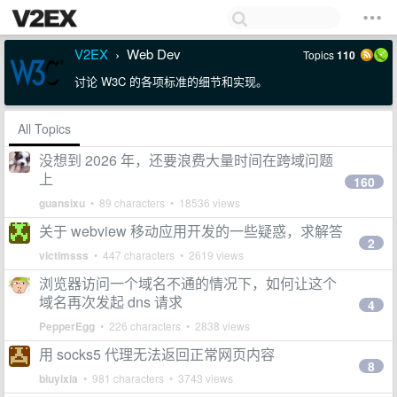
V2EX
Web Dev
Topics
110
›
讨论 W3C 的各项标准的细节和实现。
All Topics
没想到 2026 年，还要浪费大量时间在跨域问题
上
160
guansixu
• 89 characters • 18536 views
关于 webview 移动应用开发的一些疑惑，求解答
2
victimsss
• 447 characters • 2619 views
浏览器访问一个域名不通的情况下，如何让这个
域名再次发起 dns 请求
4
PepperEgg
• 226 characters • 2838 views
用 socks5 代理无法返回正常网页内容
8
biuyixia
• 981 characters • 3743 views