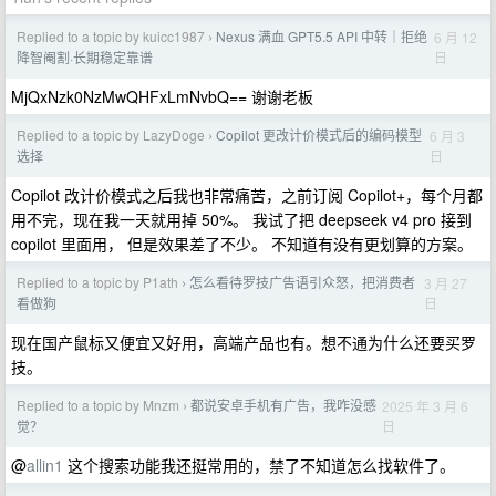
Replied to a topic by kuicc1987
Nexus 满血 GPT5.5 API 中转｜拒绝
6 月 12
›
日
降智阉割·长期稳定靠谱
MjQxNzk0NzMwQHFxLmNvbQ== 谢谢老板
Replied to a topic by LazyDoge
Copilot 更改计价模式后的编码模型
6 月 3
›
日
选择
Copilot 改计价模式之后我也非常痛苦，之前订阅 Copilot+，每个月都
用不完，现在我一天就用掉 50%。 我试了把 deepseek v4 pro 接到
copilot 里面用， 但是效果差了不少。 不知道有没有更划算的方案。
Replied to a topic by P1ath
怎么看待罗技广告语引众怒，把消费者
3 月 27
›
日
看做狗
现在国产鼠标又便宜又好用，高端产品也有。想不通为什么还要买罗
技。
Replied to a topic by Mnzm
都说安卓手机有广告，我咋没感
2025 年 3 月 6
›
日
觉？
@
allin1
这个搜索功能我还挺常用的，禁了不知道怎么找软件了。