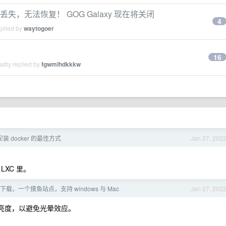
接丢失，无法恢复！ GOG Galaxy 现在将关闭
4
eplied by
waytogoer
？
16
stly replied by
fgwmlhdkkkw
 安装 docker 的最佳方式
Jan 27, 202
XC 里。
下载，一个摸鱼站点，支持 windows 与 Mac
Jan 27, 202
亮度，以避免光晕效应。