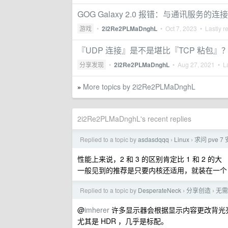
GOG Galaxy 2.0 报错：与通讯服务的连
游戏
•
2i2Re2PLMaDnghL
•
Oct 7, 2023
• Lastly r
『UDP 连接』是不是堪比『TCP 粘包』
分享发现
•
2i2Re2PLMaDnghL
•
Aug 27, 2021
• La
More topics by 2i2Re2PLMaDnghL
»
2i2Re2PLMaDnghL's recent replies
Replied to a topic by
asdasdqqq
Linux
求问 pve 7
›
›
性能上来说，2 和 3 的区别肯定比 1 和 2 的大
一般见到的推荐是只要内核还适用，就装在一个 L
Replied to a topic by
DesperateNeck
分享创造
无需
›
›
@
imherer
许多显示器会根据显示内容更改背光
尤其是 HDR ，几乎是标配。