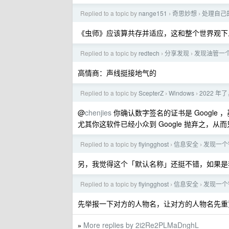
Replied to a topic by
nange151
奇思妙想
处理自己
›
›
《虫师》应该算共存并适应，这和整个世界观下
Replied to a topic by
redtech
分享发现
发现油管一个宝藏
›
›
高情商：声线挺接地气的
Replied to a topic by
ScepterZ
Windows
2022 年
›
›
@
chenjies
你确认数字签名的证书是 Google 
尤其你这软件已经小众到 Google 抛弃之，
Replied to a topic by
flyingghost
信息安全
发现一个
›
›
另，我觉得这个「默认名称」还挺不错，如果是
Replied to a topic by
flyingghost
信息安全
发现一个
›
›
先举报一下对方的人物名，让对方的人物名先重
More replies by 2i2Re2PLMaDnghL
»