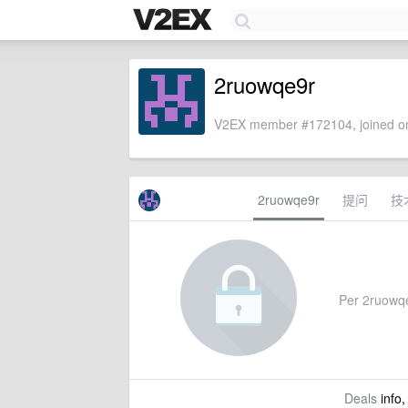
2ruowqe9r
V2EX member #172104, joined on
2ruowqe9r
提问
技
Per 2ruowqe9
Deals
info,