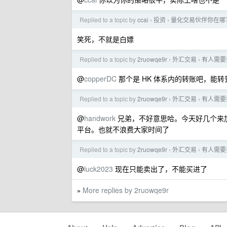
Replied to a topic by
ccai
投资
量化交易伙伴你在哪
›
›
笑死，不就是白嫖
Replied to a topic by
2ruowqe9r
外汇交易
有人需要
›
›
@
copperDC
那个是 HK 体系内的转账吧，能
Replied to a topic by
2ruowqe9r
外汇交易
有人需要
›
›
@
handwork
兄弟，不好意思哈。今天好几个来
平台。也就不浪费大家时间了
Replied to a topic by
2ruowqe9r
外汇交易
有人需要
›
›
@
luck2023
现在只能卖出了，不能买进了
More replies by 2ruowqe9r
»