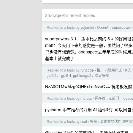
2ruowqe9r's recent replies
Replied to a topic by
yujianfei
OpenAI
superpower 
›
›
superpowers:6.1.1 版本比之前的 5
matt：今天用下来的感觉是一般，虽然问了
己也没有想清楚。openspec:去年年底的时候用
基本上就完成了
Replied to a topic by
runcode
推广
[新用户送 10 刀
›
›
gpt5.5， gpt5.4, gpt-image2，稳定好用
NzA0OTMwMzg0QHFxLmNvbQ== 祝老板发财
Replied to a topic by
morota
程序员
兄弟们， dee
›
›
pycharm 中有推荐的好用 AI 插件吗？可以
Replied to a topic by
ccai
投资
量化交易伙伴你在哪
›
›
@
ccai
你以为你的策略很牛，实际上啥也不是