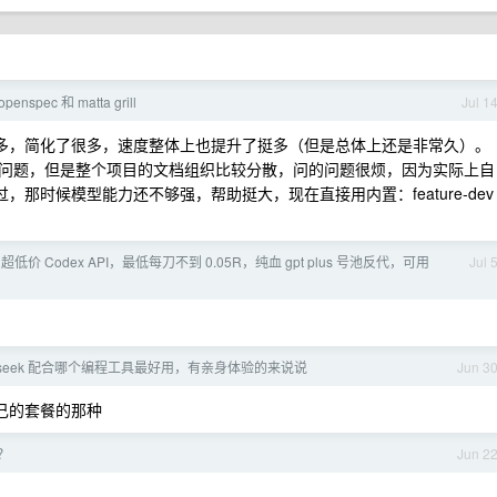
openspec 和 matta grill
Jul 1
.+ 的好用很多，简化了很多，速度整体上也提升了挺多（但是总体上还是非常久）。
很多问题，但是整个项目的文档组织比较分散，问的问题很烦，因为实际上自
过，那时候模型能力还不够强，帮助挺大，现在直接用内置：feature-dev
] 超低价 Codex API，最低每刀不到 0.05R，纯血 gpt plus 号池反代，可用
Jul 
pseek 配合哪个编程工具最好用，有亲身体验的来说说
Jun 3
用自己的套餐的那种
？
Jun 2