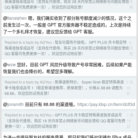
天
殊渠道独享成品号（支持反代使用，购买 28 天内非禁止网络账号问题反馈给
前
QQ 客服可免费更换一次），欢迎您的试用反馈！
@
liansishen
嗯，我们确实收到了部分账号额度减少的情况，这个之
前发生过一次，一般是 GPT 官方服务器不稳定造成的，上次是持续
了一个多礼拜才恢复，建议您反馈给 GPT 客服。
Replied to a topic by Ai2You
智友社服务升级啦， GPT PLUS 月卡稳定特
6
›
天
殊渠道独享成品号（支持反代使用，购买 28 天内非禁止网络账号问题反馈给
前
QQ 客服可免费更换一次），欢迎您的试用反馈！
@
wzw
您好，目前 GPT 风控升级导致产号非常困难，后续如果产能
恢复我们也会降价的，希望您多理解。
Replied to a topic by Ai2You
新渠道新特价， Super Grok 稳定特殊渠道
7 月
›
16
季卡独享成品号 1（稳定新渠道推荐，质保首登），价格从 88.88 调整为
日
68.88，欢迎您的试用反馈！
@
jonsmith
目前只有 88.88 的渠道哦，
https://pay.ldxp.cn/item/dclf3d
Replied to a topic by Ai2You
GPT PLUS 月卡稳定特殊渠道独享成品号
7 月
›
16
（支持反代使用，购买 18 天内非禁止网络账号问题反馈给 QQ 客服可免费
日
更换一次），欢迎您的试用反馈！
为进一步提升智友社的服务质量，即日起我们将对店铺内 [Plus 成品